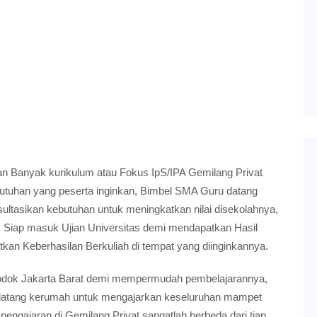
an Banyak kurikulum atau Fokus IpS/IPA Gemilang Privat
utuhan yang peserta inginkan, Bimbel SMA Guru datang
ltasikan kebutuhan untuk meningkatkan nilai disekolahnya,
 Siap masuk Ujian Universitas demi mendapatkan Hasil
kan Keberhasilan Berkuliah di tempat yang diinginkannya.
lodok Jakarta Barat demi mempermudah pembelajarannya,
datang kerumah untuk mengajarkan keseluruhan mampet
engajaran di Gemilang Privat sangatlah berbeda dari tiap