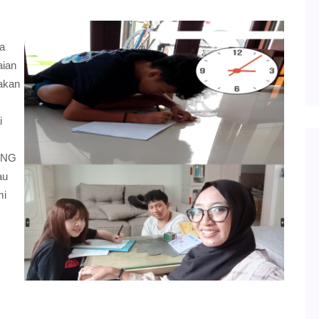
a
aian
jakan
i
LANG
au
mi