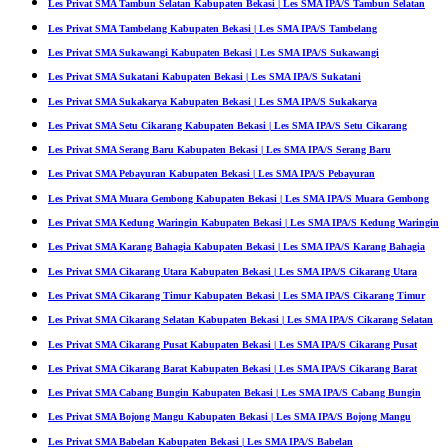
Les Privat SMA Tambun Selatan Kabupaten Bekasi | Les SMA IPA/S Tambun Selatan
Les Privat SMA Tambelang Kabupaten Bekasi | Les SMA IPA/S Tambelang
Les Privat SMA Sukawangi Kabupaten Bekasi | Les SMA IPA/S Sukawangi
Les Privat SMA Sukatani Kabupaten Bekasi | Les SMA IPA/S Sukatani
Les Privat SMA Sukakarya Kabupaten Bekasi | Les SMA IPA/S Sukakarya
Les Privat SMA Setu Cikarang Kabupaten Bekasi | Les SMA IPA/S Setu Cikarang
Les Privat SMA Serang Baru Kabupaten Bekasi | Les SMA IPA/S Serang Baru
Les Privat SMA Pebayuran Kabupaten Bekasi | Les SMA IPA/S Pebayuran
Les Privat SMA Muara Gembong Kabupaten Bekasi | Les SMA IPA/S Muara Gembong
Les Privat SMA Kedung Waringin Kabupaten Bekasi | Les SMA IPA/S Kedung Waringin
Les Privat SMA Karang Bahagia Kabupaten Bekasi | Les SMA IPA/S Karang Bahagia
Les Privat SMA Cikarang Utara Kabupaten Bekasi | Les SMA IPA/S Cikarang Utara
Les Privat SMA Cikarang Timur Kabupaten Bekasi | Les SMA IPA/S Cikarang Timur
Les Privat SMA Cikarang Selatan Kabupaten Bekasi | Les SMA IPA/S Cikarang Selatan
Les Privat SMA Cikarang Pusat Kabupaten Bekasi | Les SMA IPA/S Cikarang Pusat
Les Privat SMA Cikarang Barat Kabupaten Bekasi | Les SMA IPA/S Cikarang Barat
Les Privat SMA Cabang Bungin Kabupaten Bekasi | Les SMA IPA/S Cabang Bungin
Les Privat SMA Bojong Mangu Kabupaten Bekasi | Les SMA IPA/S Bojong Mangu
Les Privat SMA Babelan Kabupaten Bekasi | Les SMA IPA/S Babelan