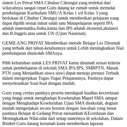
sistem Les Privat SMA Cibubur Cileungsi yang terdekat dari
wilayahnya sangat cepat Guru datang ke rumah untuk memulai
pembelajaran Kurikulum SMU/A Kelas 1 s/d Kelas 3 yang
berlokasi di Cibubur Cileungsi untuk memberikan pelajaran yang
dapat dipilih sesuai minat salah satu Matapelajaran seperti IPA
adalah matematika,fisika,kimia dan IPS adalah ekonomi,akutansi
dan B.Inggris atau untuk UN (Ujian Nasional).
GEMILANG PRIVAT Memberikan metode Belajar Les Dirumah
yang terbaik dari tahun-ketahunnya untuk Lebih meningkatkan Nial
pembelajaran disekolah SMAnya.
Pilih kebutuhan untuk LES PRIVAT kamu dirumah sesuai kriteria
untuk pembelajaran di sekolah SMA IPA/IPS, SMBPTN, Masuk
PTN yang Menjadikan siswa siswi dapat menuju prestasi Terbaik
dalam mengerjakan Tugas-Tugas Pelajarannya, Pastinya dapat
menyelesaikan Soal-Soal dengan mudah.
Guru yang cerdas pastinya peserta mendapati kualitas kecerdasan
yang tinggi untuk menghadapi Keseluruhan Mapel SMA sampai
dengan Menghadapi Keseluruhan Ujian SMA disekolah, degnan
mudah mengerjakan secara berurut dengan Jawaban yang benar
pastinya Belajar di Geilang Privat menambah KEcerdasan dan
Meningkatkan Nilai-nilai dari setiap materinya di sekolahan, Dalam
Bimbel Guru datang kerumah kami memberikan laporan