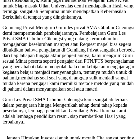
nilai disekolahnya, Kami juga memberikan Pelajaran Les PRivat
untuk Siap masuk Ujian Universitas demi mendapatkan Hasil yang
tertinggi sangatlah Sempurna untuk mendapatkan Keberhasilan
Berkuliah di tempat yang diinginkannya.
Gemilang Privat Mengirim Guru les privat SMA Cibubur Cileungsi
demi mempermudah pembelajarannya, Pembelajaran Guru Les
Privat SMA Cibubur Cileungsi yang datang kerumah untuk
mengajarkan keseluruhan mampet atau Request mapel bisa segera
dibuktikan bahwa pengajaran di Gemilang Privat sangatlah berbeda
dari tiap tahapan hingga akhir pengertiannya, kami mengirim Guru
sesuai Minat peserta seperti pengajar dari PTN/PTS berpengalaman
yang bersahabat dalam mengolah kata dan kebijakan mengajar agar
kegiatan belajar menjadi menyenangkan, tentunya mudah untuk di
pahami,membahas soal soal yang di anggap sulit menjadi sangat
mudah karena pengajar kami memiliki metode metode yang mudah
di pahami dalam menyampaikan soal atau materi.
Guru Les Privat SMA Cibubur Cileungsi kami sangatlah terbaik
dalam pengajaran hingga Mengertikah tahap demi tahap kepada
pesertannya, lembaga pendidikan Gemilang Privat karena kami
adalah lembaga pendidikan resmi. siap memberikan Hasil yang
terbaiknya..
.Jangan Hiraukan Investasi anak untuk meraih Cita sangat penting