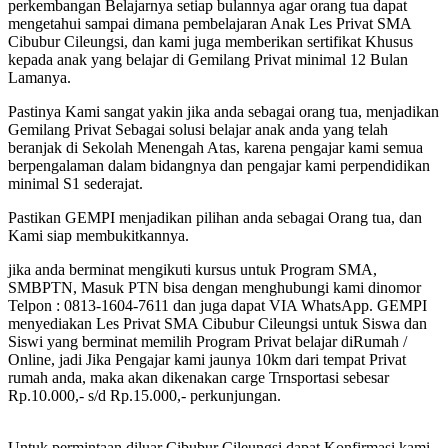
perkembangan Belajarnya setiap bulannya agar orang tua dapat
mengetahui sampai dimana pembelajaran Anak Les Privat SMA
Cibubur Cileungsi, dan kami juga memberikan sertifikat Khusus
kepada anak yang belajar di Gemilang Privat minimal 12 Bulan
Lamanya.
Pastinya Kami sangat yakin jika anda sebagai orang tua, menjadikan
Gemilang Privat Sebagai solusi belajar anak anda yang telah
beranjak di Sekolah Menengah Atas, karena pengajar kami semua
berpengalaman dalam bidangnya dan pengajar kami perpendidikan
minimal S1 sederajat.
Pastikan GEMPI menjadikan pilihan anda sebagai Orang tua, dan
Kami siap membukitkannya.
jika anda berminat mengikuti kursus untuk Program SMA,
SMBPTN, Masuk PTN bisa dengan menghubungi kami dinomor
Telpon : 0813-1604-7611 dan juga dapat VIA WhatsApp. GEMPI
menyediakan Les Privat SMA Cibubur Cileungsi untuk Siswa dan
Siswi yang berminat memilih Program Privat belajar diRumah /
Online, jadi Jika Pengajar kami jaunya 10km dari tempat Privat
rumah anda, maka akan dikenakan carge Trnsportasi sebesar
Rp.10.000,- s/d Rp.15.000,- perkunjungan.
Untuk permintaan diluar Cibubur Cileungsi dapat Konfirmasi kami