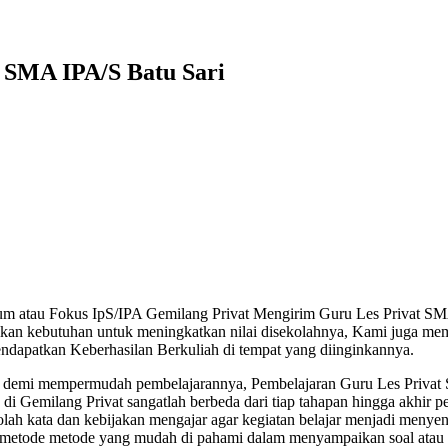
s SMA IPA/S Batu Sari
um atau Fokus IpS/IPA Gemilang Privat Mengirim Guru Les Privat SM
kan kebutuhan untuk meningkatkan nilai disekolahnya, Kami juga mem
ndapatkan Keberhasilan Berkuliah di tempat yang diinginkannya.
g demi mempermudah pembelajarannya, Pembelajaran Guru Les Privat
i Gemilang Privat sangatlah berbeda dari tiap tahapan hingga akhir p
ah kata dan kebijakan mengajar agar kegiatan belajar menjadi menye
i metode metode yang mudah di pahami dalam menyampaikan soal atau 