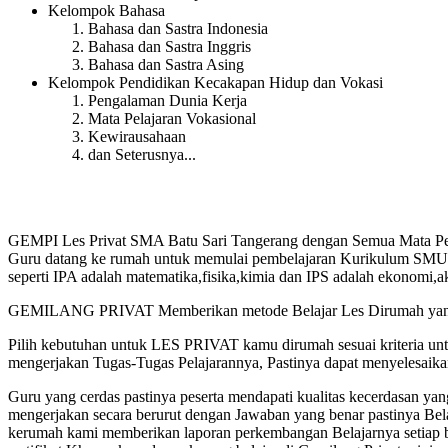
Kelompok Bahasa
Bahasa dan Sastra Indonesia
Bahasa dan Sastra Inggris
Bahasa dan Sastra Asing
Kelompok Pendidikan Kecakapan Hidup dan Vokasi
Pengalaman Dunia Kerja
Mata Pelajaran Vokasional
Kewirausahaan
dan Seterusnya...
GEMPI Les Privat SMA Batu Sari Tangerang dengan Semua Mata Pela
Guru datang ke rumah untuk memulai pembelajaran Kurikulum SMU/A Ke
seperti IPA adalah matematika,fisika,kimia dan IPS adalah ekonomi,a
GEMILANG PRIVAT Memberikan metode Belajar Les Dirumah yang te
Pilih kebutuhan untuk LES PRIVAT kamu dirumah sesuai kriteria u
mengerjakan Tugas-Tugas Pelajarannya, Pastinya dapat menyelesaik
Guru yang cerdas pastinya peserta mendapati kualitas kecerdasan
mengerjakan secara berurut dengan Jawaban yang benar pastinya Bel
kerumah kami memberikan laporan perkembangan Belajarnya setiap b