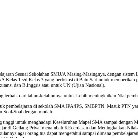
jaran Sesuai Sekolahan SMU/A Masing-Masingnya, dengan sistem Les 
las 1 s/d Kelas 3 yang berlokasi di Batu Sari untuk memberikan pela
kutansi dan B.Inggris atau untuk UN (Ujian Nasional).
rbaik dari tahun-ketahunnya untuk Lebih meningkatkan Nial pembe
ntuk pembelajaran di sekolah SMA IPA/IPS, SMBPTN, Masuk PTN yang 
an Soal-Soal dengan mudah.
 yang tinggi untuk menghadapi Keseluruhan Mapel SMA sampai dengan
ajar di Geilang Privat menambah KEcerdasan dan Meningkatkan Nilai-ni
ulannya agar orang tua dapat mengetahui sampai dimana pembelajara