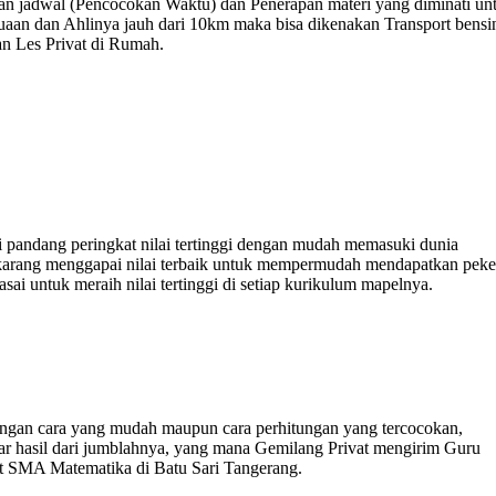
bahan jadwal (Pencocokan Waktu) dan Penerapan materi yang diminati un
suaan dan Ahlinya jauh dari 10km maka bisa dikenakan Transport bensi
n Les Privat di Rumah.
i pandang peringkat nilai tertinggi dengan mudah memasuki dunia
sekarang menggapai nilai terbaik untuk mempermudah mendapatkan peke
i untuk meraih nilai tertinggi di setiap kurikulum mapelnya.
ngan cara yang mudah maupun cara perhitungan yang tercocokan,
r hasil dari jumblahnya, yang mana Gemilang Privat mengirim Guru
vat SMA Matematika di Batu Sari Tangerang.