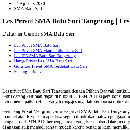
14 Agustus 2020
SMA Batu Sari
Les Privat SMA Batu Sari Tangerang | Le
Daftar isi Gempi SMA Batu Sari
Les Privat SMA Batu Sari
Les Privat SMA Matematika Batu Sari
Les IPA SMA Batu Sari Tangerang
Harga Privat Les SMA Batu Sari
Guru Les Privat SMA Terdekat Batu Sari
Posting terkait:
Les privat SMA Batu Sari Tangerang dengan Pilihan Banyak kurikul
Guru datang kerumah dapat di hub;0813-1604-7611 segera konsultasi
demi mendapatkan Hasil yang tertinggi sangatlah Sempurna untuk me
Gemilang Privat Mengirim Guru les privat SMA Batu Sari Tangeran
mampet atau Request mapel bisa segera dibuktikan bahwa pengajaran d
pengajar dari PTN/PTS berpengalaman yang bersahabat dalam mengol
di anggap sulit menjadi sangat mudah karena pengajar kami memilik