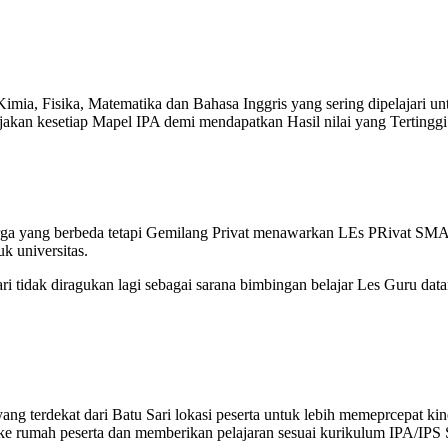
mia, Fisika, Matematika dan Bahasa Inggris yang sering dipelajari u
an kesetiap Mapel IPA demi mendapatkan Hasil nilai yang Tertinggi 
ga yang berbeda tetapi Gemilang Privat menawarkan LEs PRivat SMA d
k universitas.
i tidak diragukan lagi sebagai sarana bimbingan belajar Les Guru da
g terdekat dari Batu Sari lokasi peserta untuk lebih memeprcepat ki
ke rumah peserta dan memberikan pelajaran sesuai kurikulum IPA/IPS