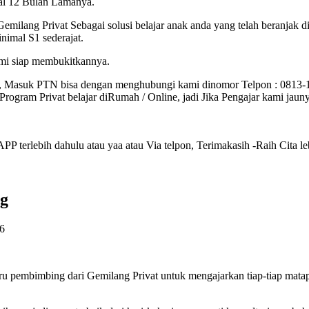
mal 12 Bulan Lamanya.
Gemilang Privat Sebagai solusi belajar anak anda yang telah beranjak
imal S1 sederajat.
ami siap membukitkannya.
, Masuk PTN bisa dengan menghubungi kami dinomor Telpon : 0813
rogram Privat belajar diRumah / Online, jadi Jika Pengajar kami jau
P terlebih dahulu atau yaa atau Via telpon, Terimakasih -Raih Cita le
ng
6
u pembimbing dari Gemilang Privat untuk mengajarkan tiap-tiap mata