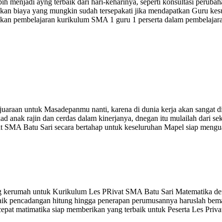
ebih menjadi ayng terbaik dari hari-keharinya, seperti konsultasi peru
cocokan biaya yang mungkin sudah tersepakati jika mendapatkan Guru ke
kan pembelajaran kurikulum SMA 1 guru 1 perserta dalam pembelajara
uaraan untuk Masadepanmu nanti, karena di dunia kerja akan sangat d
ad anak rajin dan cerdas dalam kinerjanya, dnegan itu mulailah dari 
t SMA Batu Sari secara bertahap untuk keseluruhan Mapel siap menguasa
g kerumah untuk Kurikulum Les PRivat SMA Batu Sari Matematika de
baik pencadangan hitung hingga penerapan perumusannya haruslah bema
cepat matimatika siap memberikan yang terbaik untuk Peserta Les Pri