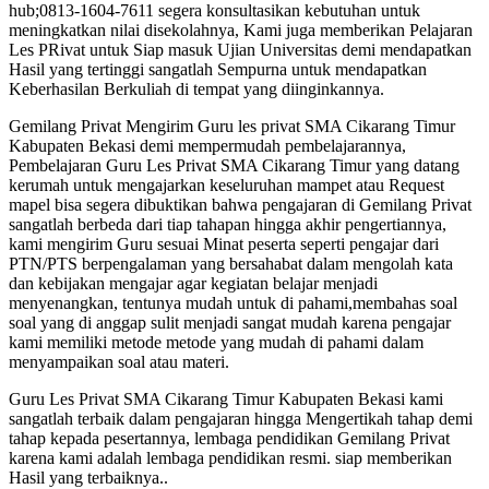
hub;0813-1604-7611 segera konsultasikan kebutuhan untuk
meningkatkan nilai disekolahnya, Kami juga memberikan Pelajaran
Les PRivat untuk Siap masuk Ujian Universitas demi mendapatkan
Hasil yang tertinggi sangatlah Sempurna untuk mendapatkan
Keberhasilan Berkuliah di tempat yang diinginkannya.
Gemilang Privat Mengirim Guru les privat SMA Cikarang Timur
Kabupaten Bekasi demi mempermudah pembelajarannya,
Pembelajaran Guru Les Privat SMA Cikarang Timur yang datang
kerumah untuk mengajarkan keseluruhan mampet atau Request
mapel bisa segera dibuktikan bahwa pengajaran di Gemilang Privat
sangatlah berbeda dari tiap tahapan hingga akhir pengertiannya,
kami mengirim Guru sesuai Minat peserta seperti pengajar dari
PTN/PTS berpengalaman yang bersahabat dalam mengolah kata
dan kebijakan mengajar agar kegiatan belajar menjadi
menyenangkan, tentunya mudah untuk di pahami,membahas soal
soal yang di anggap sulit menjadi sangat mudah karena pengajar
kami memiliki metode metode yang mudah di pahami dalam
menyampaikan soal atau materi.
Guru Les Privat SMA Cikarang Timur Kabupaten Bekasi kami
sangatlah terbaik dalam pengajaran hingga Mengertikah tahap demi
tahap kepada pesertannya, lembaga pendidikan Gemilang Privat
karena kami adalah lembaga pendidikan resmi. siap memberikan
Hasil yang terbaiknya..