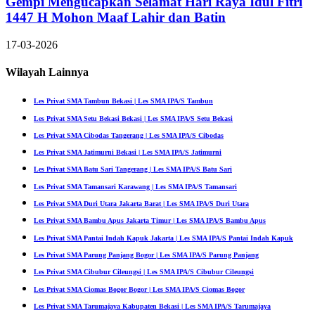
Gempi Mengucapkan Selamat Hari Raya Idul Fitri
1447 H Mohon Maaf Lahir dan Batin
17-03-2026
Wilayah Lainnya
Les Privat SMA Tambun Bekasi | Les SMA IPA/S Tambun
Les Privat SMA Setu Bekasi Bekasi | Les SMA IPA/S Setu Bekasi
Les Privat SMA Cibodas Tangerang | Les SMA IPA/S Cibodas
Les Privat SMA Jatimurni Bekasi | Les SMA IPA/S Jatimurni
Les Privat SMA Batu Sari Tangerang | Les SMA IPA/S Batu Sari
Les Privat SMA Tamansari Karawang | Les SMA IPA/S Tamansari
Les Privat SMA Duri Utara Jakarta Barat | Les SMA IPA/S Duri Utara
Les Privat SMA Bambu Apus Jakarta Timur | Les SMA IPA/S Bambu Apus
Les Privat SMA Pantai Indah Kapuk Jakarta | Les SMA IPA/S Pantai Indah Kapuk
Les Privat SMA Parung Panjang Bogor | Les SMA IPA/S Parung Panjang
Les Privat SMA Cibubur Cileungsi | Les SMA IPA/S Cibubur Cileungsi
Les Privat SMA Ciomas Bogor Bogor | Les SMA IPA/S Ciomas Bogor
Les Privat SMA Tarumajaya Kabupaten Bekasi | Les SMA IPA/S Tarumajaya