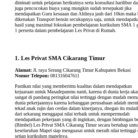
diminati untuk pelajaran berikutnya serta konsultasi harilibur d
juga pencocokan biaya yang mungkin sudah tersepakati jika
mendapatkan Guru kesuaan dan Ahlinya jauh dari 10km maka 
dikenakan Transport bensin secukupnya saja, untuk mendapatk
hasil yang maximal fokuskan pembelajaran kurikulum SMA 1 
1 perserta dalam pembelajaran Les Privat di Rumah.
1. Les Privat SMA Cikarang Timur
Alamat:
Jl. raya Serang Cikarang Timur Kabupaten Bekasi
Nomor Telepon:
081316047611
Pastikan nilai yang memberimu kualitas dalam mendapatkan
kejuaraan untuk Masadepanmu nanti, karena di dunia kerja aka
sangat di pandang peringkat nilai tertinggi dengan mudah mem
dunia pekerjaannya karena kebanggan perusahaan adalah memi
tekad anak rajin dan cerdas dalam kinerjanya, dnegan itu mulai
dari sekarang menggapai nilai terbaik untuk mempermudah
mendapatkan pekerjaan yang di inginkan, dengan bimbingan be
(Bimbel) Les Privat SMA Cikarang Timur secara bertahap unt
keseluruhan Mapel siap menguasai untuk meraih nilai tertinggi 
setiap kurikulum mapelnya.