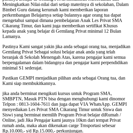
Meningkatkan Nilai-nilai dari setiap materinya di sekolahan, Dalam
Bimbel Guru datang kerumah kami memberikan laporan
perkembangan Belajarnya setiap bulannya agar orang tua dapat
mengetahui sampai dimana pembelajaran Anak Les Privat SMA
Cikarang Timur, dan kami juga memberikan sertifikat Khusus
kepada anak yang belajar di Gemilang Privat minimal 12 Bulan
Lamanya.
Pastinya Kami sangat yakin jika anda sebagai orang tua, menjadikan
Gemilang Privat Sebagai solusi belajar anak anda yang telah
beranjak di Sekolah Menengah Atas, karena pengajar kami semua
berpengalaman dalam bidangnya dan pengajar kami perpendidikan
minimal S1 sederajat.
Pastikan GEMPI menjadikan pilihan anda sebagai Orang tua, dan
Kami siap membukitkannya.
jika anda berminat mengikuti kursus untuk Program SMA,
SMBPTN, Masuk PTN bisa dengan menghubungi kami dinomor
Telpon : 0813-1604-7611 dan juga dapat VIA WhatsApp. GEMPI
menyediakan Les Privat SMA Cikarang Timur untuk Siswa dan
Siswi yang berminat memilih Program Privat belajar diRumah /
Online, jadi Jika Pengajar kami jaunya 10km dari tempat Privat
rumah anda, maka akan dikenakan carge Trnsportasi sebesar
Rp.10.000,- s/d Rp.15.000,- perkunjungan.