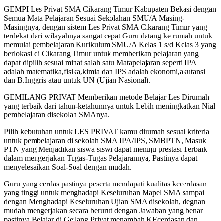
GEMPI Les Privat SMA Cikarang Timur Kabupaten Bekasi dengan
Semua Mata Pelajaran Sesuai Sekolahan SMU/A Masing-
Masingnya, dengan sistem Les Privat SMA Cikarang Timur yang
terdekat dari wilayahnya sangat cepat Guru datang ke rumah untuk
memulai pembelajaran Kurikulum SMU/A Kelas 1 s/d Kelas 3 yang
berlokasi di Cikarang Timur untuk memberikan pelajaran yang
dapat dipilih sesuai minat salah satu Matapelajaran seperti IPA
adalah matematika,fisika,kimia dan IPS adalah ekonomi,akutansi
dan B.Inggris atau untuk UN (Ujian Nasional).
GEMILANG PRIVAT Memberikan metode Belajar Les Dirumah
yang terbaik dari tahun-ketahunnya untuk Lebih meningkatkan Nial
pembelajaran disekolah SMAnya.
Pilih kebutuhan untuk LES PRIVAT kamu dirumah sesuai kriteria
untuk pembelajaran di sekolah SMA IPA/IPS, SMBPTN, Masuk
PTN yang Menjadikan siswa siswi dapat menuju prestasi Terbaik
dalam mengerjakan Tugas-Tugas Pelajarannya, Pastinya dapat
menyelesaikan Soal-Soal dengan mudah.
Guru yang cerdas pastinya peserta mendapati kualitas kecerdasan
yang tinggi untuk menghadapi Keseluruhan Mapel SMA sampai
dengan Menghadapi Keseluruhan Ujian SMA disekolah, degnan
mudah mengerjakan secara berurut dengan Jawaban yang benar
pastinya Belajar di Geilang Privat menambah KEcerdasan dan