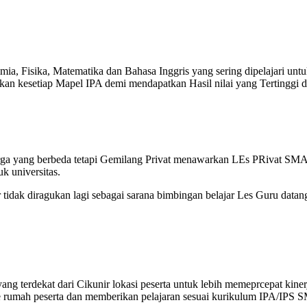
ia, Fisika, Matematika dan Bahasa Inggris yang sering dipelajari unt
 kesetiap Mapel IPA demi mendapatkan Hasil nilai yang Tertinggi da
rga yang berbeda tetapi Gemilang Privat menawarkan LEs PRivat SMA 
k universitas.
tidak diragukan lagi sebagai sarana bimbingan belajar Les Guru data
g terdekat dari Cikunir lokasi peserta untuk lebih memeprcepat kine
 rumah peserta dan memberikan pelajaran sesuai kurikulum IPA/IPS S