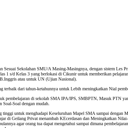
 Sesuai Sekolahan SMU/A Masing-Masingnya, dengan sistem Les Priv
 s/d Kelas 3 yang berlokasi di Cikunir untuk memberikan pelajaran ya
B.Inggris atau untuk UN (Ujian Nasional).
rbaik dari tahun-ketahunnya untuk Lebih meningkatkan Nial pembe
ntuk pembelajaran di sekolah SMA IPA/IPS, SMBPTN, Masuk PTN yang 
an Soal-Soal dengan mudah.
 yang tinggi untuk menghadapi Keseluruhan Mapel SMA sampai dengan
ajar di Geilang Privat menambah KEcerdasan dan Meningkatkan Nilai-ni
ulannya agar orang tua dapat mengetahui sampai dimana pembelajaran 