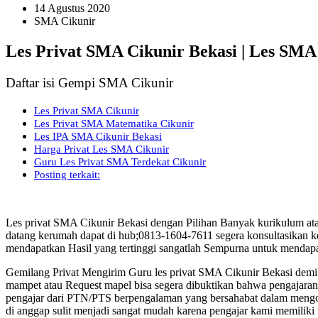
14 Agustus 2020
SMA Cikunir
Les Privat SMA Cikunir Bekasi | Les SMA
Daftar isi Gempi SMA Cikunir
Les Privat SMA Cikunir
Les Privat SMA Matematika Cikunir
Les IPA SMA Cikunir Bekasi
Harga Privat Les SMA Cikunir
Guru Les Privat SMA Terdekat Cikunir
Posting terkait:
Les privat SMA Cikunir Bekasi dengan Pilihan Banyak kurikulum at
datang kerumah dapat di hub;0813-1604-7611 segera konsultasikan k
mendapatkan Hasil yang tertinggi sangatlah Sempurna untuk mendapa
Gemilang Privat Mengirim Guru les privat SMA Cikunir Bekasi dem
mampet atau Request mapel bisa segera dibuktikan bahwa pengajaran d
pengajar dari PTN/PTS berpengalaman yang bersahabat dalam mengol
di anggap sulit menjadi sangat mudah karena pengajar kami memilik