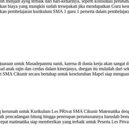
ebih menjadi ayng terbaik dari hari-keharinya, seperti konsultasi peru
cocokan biaya yang mungkin sudah tersepakati jika mendapatkan Guru ke
kan pembelajaran kurikulum SMA 1 guru 1 perserta dalam pembelajara
uaraan untuk Masadepanmu nanti, karena di dunia kerja akan sangat d
ad anak rajin dan cerdas dalam kinerjanya, dnegan itu mulailah dari 
t SMA Cikunir secara bertahap untuk keseluruhan Mapel siap menguasai
g kerumah untuk Kurikulum Les PRivat SMA Cikunir Matematika deng
baik pencadangan hitung hingga penerapan perumusannya haruslah bema
cepat matimatika siap memberikan yang terbaik untuk Peserta Les Priv