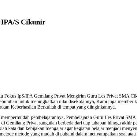
 IPA/S Cikunir
au Fokus IpS/IPA Gemilang Privat Mengirim Guru Les Privat SMA Cik
ebutuhan untuk meningkatkan nilai disekolahnya, Kami juga memberika
tkan Keberhasilan Berkuliah di tempat yang diinginkannya.
i mempermudah pembelajarannya, Pembelajaran Guru Les Privat SMA 
i Gemilang Privat sangatlah berbeda dari tiap tahapan hingga akhir p
ah kata dan kebijakan mengajar agar kegiatan belajar menjadi menye
i metode metode yang mudah di pahami dalam menyampaikan soal atau 