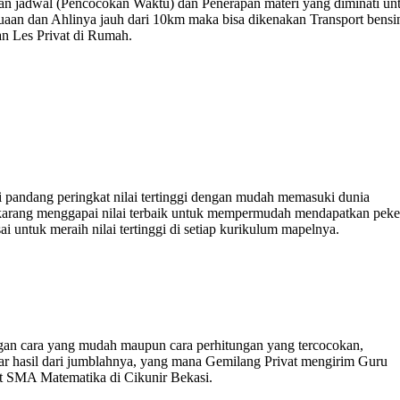
bahan jadwal (Pencocokan Waktu) dan Penerapan materi yang diminati un
suaan dan Ahlinya jauh dari 10km maka bisa dikenakan Transport bensi
n Les Privat di Rumah.
i pandang peringkat nilai tertinggi dengan mudah memasuki dunia
sekarang menggapai nilai terbaik untuk mempermudah mendapatkan peke
 untuk meraih nilai tertinggi di setiap kurikulum mapelnya.
an cara yang mudah maupun cara perhitungan yang tercocokan,
r hasil dari jumblahnya, yang mana Gemilang Privat mengirim Guru
at SMA Matematika di Cikunir Bekasi.