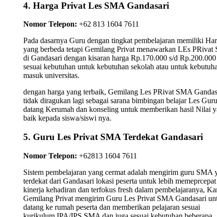
4. Harga Privat Les SMA Gandasari
Nomor Telepon:
+62 813 1604 7611
Pada dasarnya Guru dengan tingkat pembelajaran memiliki Ha
yang berbeda tetapi Gemilang Privat menawarkan LEs PRiva
di Gandasari dengan kisaran harga Rp.170.000 s/d Rp.200.000
sesuai kebutuhan untuk kebutuhan sekolah atau untuk kebutuh
masuk universitas.
dengan harga yang terbaik, Gemilang Les PRivat SMA Gandas
tidak diragukan lagi sebagai sarana bimbingan belajar Les Gur
datang Kerumah dan konseling untuk memberikan hasil Nilai 
baik kepada siswa/siswi nya.
5. Guru Les Privat SMA Terdekat Gandasari
Nomor Telepon:
+62813 1604 7611
Sistem pembelajaran yang cermat adalah mengirim guru SMA 
terdekat dari Gandasari lokasi peserta untuk lebih memeprcepat
kinerja kehadiran dan terfokus fresh dalam pembelajaranya, K
Gemilang Privat mengirim Guru Les Privat SMA Gandasari un
datang ke rumah peserta dan memberikan pelajaran sesuai
kurikulum IPA/IPS SMA dan juga sesuai kebutuhan beberapa