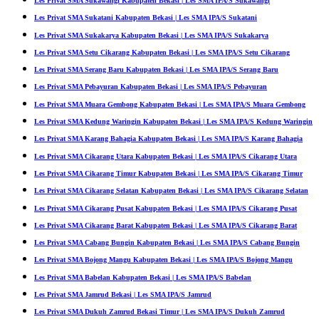
Les Privat SMA Sukawangi Kabupaten Bekasi | Les SMA IPA/S Sukawangi
Les Privat SMA Sukatani Kabupaten Bekasi | Les SMA IPA/S Sukatani
Les Privat SMA Sukakarya Kabupaten Bekasi | Les SMA IPA/S Sukakarya
Les Privat SMA Setu Cikarang Kabupaten Bekasi | Les SMA IPA/S Setu Cikarang
Les Privat SMA Serang Baru Kabupaten Bekasi | Les SMA IPA/S Serang Baru
Les Privat SMA Pebayuran Kabupaten Bekasi | Les SMA IPA/S Pebayuran
Les Privat SMA Muara Gembong Kabupaten Bekasi | Les SMA IPA/S Muara Gembong
Les Privat SMA Kedung Waringin Kabupaten Bekasi | Les SMA IPA/S Kedung Waringin
Les Privat SMA Karang Bahagia Kabupaten Bekasi | Les SMA IPA/S Karang Bahagia
Les Privat SMA Cikarang Utara Kabupaten Bekasi | Les SMA IPA/S Cikarang Utara
Les Privat SMA Cikarang Timur Kabupaten Bekasi | Les SMA IPA/S Cikarang Timur
Les Privat SMA Cikarang Selatan Kabupaten Bekasi | Les SMA IPA/S Cikarang Selatan
Les Privat SMA Cikarang Pusat Kabupaten Bekasi | Les SMA IPA/S Cikarang Pusat
Les Privat SMA Cikarang Barat Kabupaten Bekasi | Les SMA IPA/S Cikarang Barat
Les Privat SMA Cabang Bungin Kabupaten Bekasi | Les SMA IPA/S Cabang Bungin
Les Privat SMA Bojong Mangu Kabupaten Bekasi | Les SMA IPA/S Bojong Mangu
Les Privat SMA Babelan Kabupaten Bekasi | Les SMA IPA/S Babelan
Les Privat SMA Jamrud Bekasi | Les SMA IPA/S Jamrud
Les Privat SMA Dukuh Zamrud Bekasi Timur | Les SMA IPA/S Dukuh Zamrud