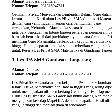
Alamat:
Gandasari Tangerang
Nomor Telepon:
081316047611
Gemilang Privatt Menyediakan Bimbingan Belajar Guru datan
kerumah untuk Kurikulum Les PRivat SMA Gandasari Matema
dengan cara yang mudah maupun cara perhitungan yang
tercocokan, Kebutuhan Matematika secara baik perhitungannya
juga baik pencadangan hitung hingga penerapan perumusanny
haruslah bemar hasil dari jumblahnya, yang mana Gemilang Pri
mengirim Guru Matematika Terbaik dari kebutuhan Jarimatika,
hingga Hitung cepat matimatika siap memberikan yang terbaik
untuk Peserta Les Privat SMA Matematika di Gandasari Tange
3. Les IPA SMA Gandasari Tangerang
Alamat:
Gandasari
Nomor Telepon:
081316047611 - 081316047611
Les Privat SMA Gandasari pembelajaran IPA untuk kebutuhan
Kimia, Fisika, Matematika dan Bahasa Inggris yang sering dipel
untuk mendapatkan nilai cemberlang Gemilang Privat siap men
Guru Les PRivat IPA SMA Gandasari untuk datang Kerumah 
mengerjakan kesetiap Mapel IPA demi mendapatkan Hasil nilai
yang Tertinggi dan menjadi juara di sekolahnya.