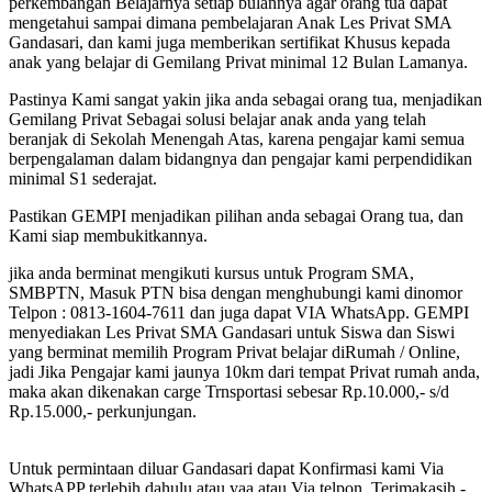
perkembangan Belajarnya setiap bulannya agar orang tua dapat
mengetahui sampai dimana pembelajaran Anak Les Privat SMA
Gandasari, dan kami juga memberikan sertifikat Khusus kepada
anak yang belajar di Gemilang Privat minimal 12 Bulan Lamanya.
Pastinya Kami sangat yakin jika anda sebagai orang tua, menjadikan
Gemilang Privat Sebagai solusi belajar anak anda yang telah
beranjak di Sekolah Menengah Atas, karena pengajar kami semua
berpengalaman dalam bidangnya dan pengajar kami perpendidikan
minimal S1 sederajat.
Pastikan GEMPI menjadikan pilihan anda sebagai Orang tua, dan
Kami siap membukitkannya.
jika anda berminat mengikuti kursus untuk Program SMA,
SMBPTN, Masuk PTN bisa dengan menghubungi kami dinomor
Telpon : 0813-1604-7611 dan juga dapat VIA WhatsApp. GEMPI
menyediakan Les Privat SMA Gandasari untuk Siswa dan Siswi
yang berminat memilih Program Privat belajar diRumah / Online,
jadi Jika Pengajar kami jaunya 10km dari tempat Privat rumah anda,
maka akan dikenakan carge Trnsportasi sebesar Rp.10.000,- s/d
Rp.15.000,- perkunjungan.
Untuk permintaan diluar Gandasari dapat Konfirmasi kami Via
WhatsAPP terlebih dahulu atau yaa atau Via telpon, Terimakasih -