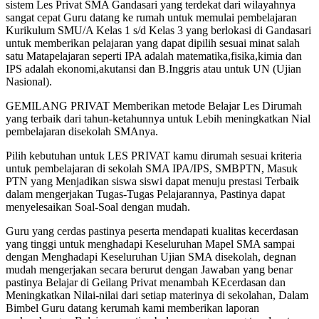
sistem Les Privat SMA Gandasari yang terdekat dari wilayahnya
sangat cepat Guru datang ke rumah untuk memulai pembelajaran
Kurikulum SMU/A Kelas 1 s/d Kelas 3 yang berlokasi di Gandasari
untuk memberikan pelajaran yang dapat dipilih sesuai minat salah
satu Matapelajaran seperti IPA adalah matematika,fisika,kimia dan
IPS adalah ekonomi,akutansi dan B.Inggris atau untuk UN (Ujian
Nasional).
GEMILANG PRIVAT Memberikan metode Belajar Les Dirumah
yang terbaik dari tahun-ketahunnya untuk Lebih meningkatkan Nial
pembelajaran disekolah SMAnya.
Pilih kebutuhan untuk LES PRIVAT kamu dirumah sesuai kriteria
untuk pembelajaran di sekolah SMA IPA/IPS, SMBPTN, Masuk
PTN yang Menjadikan siswa siswi dapat menuju prestasi Terbaik
dalam mengerjakan Tugas-Tugas Pelajarannya, Pastinya dapat
menyelesaikan Soal-Soal dengan mudah.
Guru yang cerdas pastinya peserta mendapati kualitas kecerdasan
yang tinggi untuk menghadapi Keseluruhan Mapel SMA sampai
dengan Menghadapi Keseluruhan Ujian SMA disekolah, degnan
mudah mengerjakan secara berurut dengan Jawaban yang benar
pastinya Belajar di Geilang Privat menambah KEcerdasan dan
Meningkatkan Nilai-nilai dari setiap materinya di sekolahan, Dalam
Bimbel Guru datang kerumah kami memberikan laporan