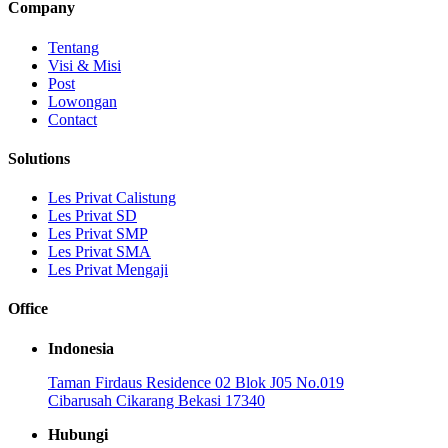
Company
Tentang
Visi & Misi
Post
Lowongan
Contact
Solutions
Les Privat Calistung
Les Privat SD
Les Privat SMP
Les Privat SMA
Les Privat Mengaji
Office
Indonesia
Taman Firdaus Residence 02 Blok J05 No.019
Cibarusah Cikarang Bekasi 17340
Hubungi