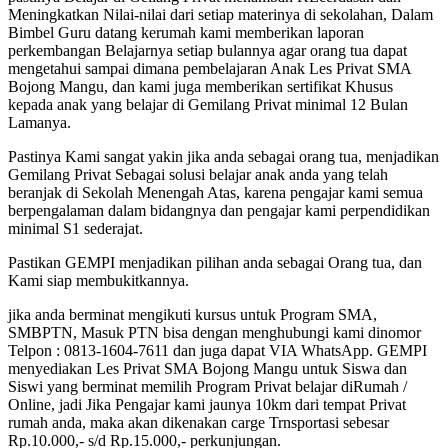
Meningkatkan Nilai-nilai dari setiap materinya di sekolahan, Dalam
Bimbel Guru datang kerumah kami memberikan laporan
perkembangan Belajarnya setiap bulannya agar orang tua dapat
mengetahui sampai dimana pembelajaran Anak Les Privat SMA
Bojong Mangu, dan kami juga memberikan sertifikat Khusus
kepada anak yang belajar di Gemilang Privat minimal 12 Bulan
Lamanya.
Pastinya Kami sangat yakin jika anda sebagai orang tua, menjadikan
Gemilang Privat Sebagai solusi belajar anak anda yang telah
beranjak di Sekolah Menengah Atas, karena pengajar kami semua
berpengalaman dalam bidangnya dan pengajar kami perpendidikan
minimal S1 sederajat.
Pastikan GEMPI menjadikan pilihan anda sebagai Orang tua, dan
Kami siap membukitkannya.
jika anda berminat mengikuti kursus untuk Program SMA,
SMBPTN, Masuk PTN bisa dengan menghubungi kami dinomor
Telpon : 0813-1604-7611 dan juga dapat VIA WhatsApp. GEMPI
menyediakan Les Privat SMA Bojong Mangu untuk Siswa dan
Siswi yang berminat memilih Program Privat belajar diRumah /
Online, jadi Jika Pengajar kami jaunya 10km dari tempat Privat
rumah anda, maka akan dikenakan carge Trnsportasi sebesar
Rp.10.000,- s/d Rp.15.000,- perkunjungan.