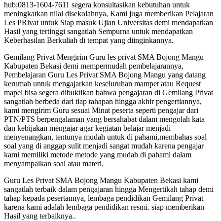
hub;0813-1604-7611 segera konsultasikan kebutuhan untuk
meningkatkan nilai disekolahnya, Kami juga memberikan Pelajaran
Les PRivat untuk Siap masuk Ujian Universitas demi mendapatkan
Hasil yang tertinggi sangatlah Sempurna untuk mendapatkan
Keberhasilan Berkuliah di tempat yang diinginkannya.
Gemilang Privat Mengirim Guru les privat SMA Bojong Mangu
Kabupaten Bekasi demi mempermudah pembelajarannya,
Pembelajaran Guru Les Privat SMA Bojong Mangu yang datang
kerumah untuk mengajarkan keseluruhan mampet atau Request
mapel bisa segera dibuktikan bahwa pengajaran di Gemilang Privat
sangatlah berbeda dari tiap tahapan hingga akhir pengertiannya,
kami mengirim Guru sesuai Minat peserta seperti pengajar dari
PTN/PTS berpengalaman yang bersahabat dalam mengolah kata
dan kebijakan mengajar agar kegiatan belajar menjadi
menyenangkan, tentunya mudah untuk di pahami,membahas soal
soal yang di anggap sulit menjadi sangat mudah karena pengajar
kami memiliki metode metode yang mudah di pahami dalam
menyampaikan soal atau materi.
Guru Les Privat SMA Bojong Mangu Kabupaten Bekasi kami
sangatlah terbaik dalam pengajaran hingga Mengertikah tahap demi
tahap kepada pesertannya, lembaga pendidikan Gemilang Privat
karena kami adalah lembaga pendidikan resmi. siap memberikan
Hasil yang terbaiknya..