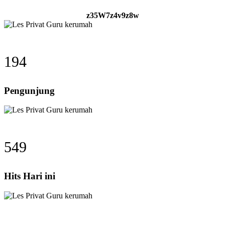
z35W7z4v9z8w
194
Pengunjung
549
Hits Hari ini