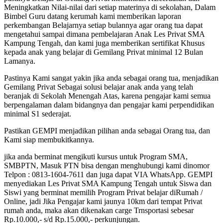
Meningkatkan Nilai-nilai dari setiap materinya di sekolahan, Dalam
Bimbel Guru datang kerumah kami memberikan laporan
perkembangan Belajarnya setiap bulannya agar orang tua dapat
mengetahui sampai dimana pembelajaran Anak Les Privat SMA
Kampung Tengah, dan kami juga memberikan sertifikat Khusus
kepada anak yang belajar di Gemilang Privat minimal 12 Bulan
Lamanya.
Pastinya Kami sangat yakin jika anda sebagai orang tua, menjadikan
Gemilang Privat Sebagai solusi belajar anak anda yang telah
beranjak di Sekolah Menengah Atas, karena pengajar kami semua
berpengalaman dalam bidangnya dan pengajar kami perpendidikan
minimal S1 sederajat.
Pastikan GEMPI menjadikan pilihan anda sebagai Orang tua, dan
Kami siap membukitkannya.
jika anda berminat mengikuti kursus untuk Program SMA,
SMBPTN, Masuk PTN bisa dengan menghubungi kami dinomor
Telpon : 0813-1604-7611 dan juga dapat VIA WhatsApp. GEMPI
menyediakan Les Privat SMA Kampung Tengah untuk Siswa dan
Siswi yang berminat memilih Program Privat belajar diRumah /
Online, jadi Jika Pengajar kami jaunya 10km dari tempat Privat
rumah anda, maka akan dikenakan carge Trnsportasi sebesar
Rp.10.000,- s/d Rp.15.000,- perkunjungan.