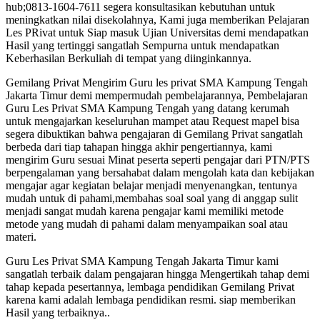
hub;0813-1604-7611 segera konsultasikan kebutuhan untuk
meningkatkan nilai disekolahnya, Kami juga memberikan Pelajaran
Les PRivat untuk Siap masuk Ujian Universitas demi mendapatkan
Hasil yang tertinggi sangatlah Sempurna untuk mendapatkan
Keberhasilan Berkuliah di tempat yang diinginkannya.
Gemilang Privat Mengirim Guru les privat SMA Kampung Tengah
Jakarta Timur demi mempermudah pembelajarannya, Pembelajaran
Guru Les Privat SMA Kampung Tengah yang datang kerumah
untuk mengajarkan keseluruhan mampet atau Request mapel bisa
segera dibuktikan bahwa pengajaran di Gemilang Privat sangatlah
berbeda dari tiap tahapan hingga akhir pengertiannya, kami
mengirim Guru sesuai Minat peserta seperti pengajar dari PTN/PTS
berpengalaman yang bersahabat dalam mengolah kata dan kebijakan
mengajar agar kegiatan belajar menjadi menyenangkan, tentunya
mudah untuk di pahami,membahas soal soal yang di anggap sulit
menjadi sangat mudah karena pengajar kami memiliki metode
metode yang mudah di pahami dalam menyampaikan soal atau
materi.
Guru Les Privat SMA Kampung Tengah Jakarta Timur kami
sangatlah terbaik dalam pengajaran hingga Mengertikah tahap demi
tahap kepada pesertannya, lembaga pendidikan Gemilang Privat
karena kami adalah lembaga pendidikan resmi. siap memberikan
Hasil yang terbaiknya..