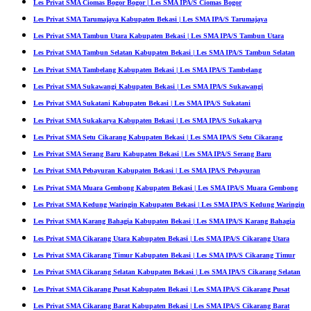
Les Privat SMA Ciomas Bogor Bogor | Les SMA IPA/S Ciomas Bogor
Les Privat SMA Tarumajaya Kabupaten Bekasi | Les SMA IPA/S Tarumajaya
Les Privat SMA Tambun Utara Kabupaten Bekasi | Les SMA IPA/S Tambun Utara
Les Privat SMA Tambun Selatan Kabupaten Bekasi | Les SMA IPA/S Tambun Selatan
Les Privat SMA Tambelang Kabupaten Bekasi | Les SMA IPA/S Tambelang
Les Privat SMA Sukawangi Kabupaten Bekasi | Les SMA IPA/S Sukawangi
Les Privat SMA Sukatani Kabupaten Bekasi | Les SMA IPA/S Sukatani
Les Privat SMA Sukakarya Kabupaten Bekasi | Les SMA IPA/S Sukakarya
Les Privat SMA Setu Cikarang Kabupaten Bekasi | Les SMA IPA/S Setu Cikarang
Les Privat SMA Serang Baru Kabupaten Bekasi | Les SMA IPA/S Serang Baru
Les Privat SMA Pebayuran Kabupaten Bekasi | Les SMA IPA/S Pebayuran
Les Privat SMA Muara Gembong Kabupaten Bekasi | Les SMA IPA/S Muara Gembong
Les Privat SMA Kedung Waringin Kabupaten Bekasi | Les SMA IPA/S Kedung Waringin
Les Privat SMA Karang Bahagia Kabupaten Bekasi | Les SMA IPA/S Karang Bahagia
Les Privat SMA Cikarang Utara Kabupaten Bekasi | Les SMA IPA/S Cikarang Utara
Les Privat SMA Cikarang Timur Kabupaten Bekasi | Les SMA IPA/S Cikarang Timur
Les Privat SMA Cikarang Selatan Kabupaten Bekasi | Les SMA IPA/S Cikarang Selatan
Les Privat SMA Cikarang Pusat Kabupaten Bekasi | Les SMA IPA/S Cikarang Pusat
Les Privat SMA Cikarang Barat Kabupaten Bekasi | Les SMA IPA/S Cikarang Barat