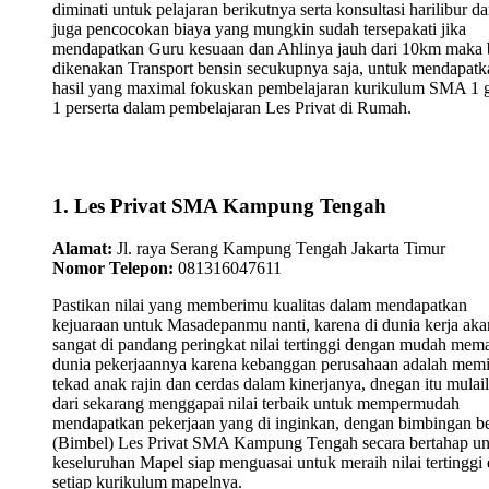
diminati untuk pelajaran berikutnya serta konsultasi harilibur d
juga pencocokan biaya yang mungkin sudah tersepakati jika
mendapatkan Guru kesuaan dan Ahlinya jauh dari 10km maka 
dikenakan Transport bensin secukupnya saja, untuk mendapatk
hasil yang maximal fokuskan pembelajaran kurikulum SMA 1 
1 perserta dalam pembelajaran Les Privat di Rumah.
1. Les Privat SMA Kampung Tengah
Alamat:
Jl. raya Serang Kampung Tengah Jakarta Timur
Nomor Telepon:
081316047611
Pastikan nilai yang memberimu kualitas dalam mendapatkan
kejuaraan untuk Masadepanmu nanti, karena di dunia kerja aka
sangat di pandang peringkat nilai tertinggi dengan mudah mem
dunia pekerjaannya karena kebanggan perusahaan adalah memi
tekad anak rajin dan cerdas dalam kinerjanya, dnegan itu mulai
dari sekarang menggapai nilai terbaik untuk mempermudah
mendapatkan pekerjaan yang di inginkan, dengan bimbingan be
(Bimbel) Les Privat SMA Kampung Tengah secara bertahap un
keseluruhan Mapel siap menguasai untuk meraih nilai tertinggi 
setiap kurikulum mapelnya.