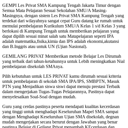
GEMPI Les Privat SMA Kampung Tengah Jakarta Timur dengan
Semua Mata Pelajaran Sesuai Sekolahan SMU/A Masing-
Masingnya, dengan sistem Les Privat SMA Kampung Tengah yang
terdekat dari wilayahnya sangat cepat Guru datang ke rumah untuk
memulai pembelajaran Kurikulum SMU/A Kelas 1 s/d Kelas 3 yang
berlokasi di Kampung Tengah untuk memberikan pelajaran yang
dapat dipilih sesuai minat salah satu Matapelajaran seperti IPA
adalah matematika,fisika,kimia dan IPS adalah ekonomi,akutansi
dan B.Inggris atau untuk UN (Ujian Nasional).
GEMILANG PRIVAT Memberikan metode Belajar Les Dirumah
yang terbaik dari tahun-ketahunnya untuk Lebih meningkatkan Nial
pembelajaran disekolah SMAnya.
Pilih kebutuhan untuk LES PRIVAT kamu dirumah sesuai kriteria
untuk pembelajaran di sekolah SMA IPA/IPS, SMBPTN, Masuk
PTN yang Menjadikan siswa siswi dapat menuju prestasi Terbaik
dalam mengerjakan Tugas-Tugas Pelajarannya, Pastinya dapat
menyelesaikan Soal-Soal dengan mudah.
Guru yang cerdas pastinya peserta mendapati kualitas kecerdasan
yang tinggi untuk menghadapi Keseluruhan Mapel SMA sampai
dengan Menghadapi Keseluruhan Ujian SMA disekolah, degnan
mudah mengerjakan secara berurut dengan Jawaban yang benar
pastinya Belajar di Geilang Privat menambah KEcerdasan dan