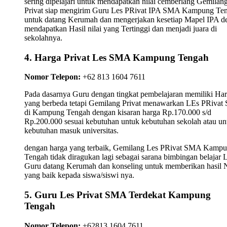
sering dipelajari untuk mendapatkan nilai cemberlang Gemilan
Privat siap mengirim Guru Les PRivat IPA SMA Kampung Te
untuk datang Kerumah dan mengerjakan kesetiap Mapel IPA d
mendapatkan Hasil nilai yang Tertinggi dan menjadi juara di
sekolahnya.
4. Harga Privat Les SMA Kampung Tengah
Nomor Telepon:
+62 813 1604 7611
Pada dasarnya Guru dengan tingkat pembelajaran memiliki Ha
yang berbeda tetapi Gemilang Privat menawarkan LEs PRiva
di Kampung Tengah dengan kisaran harga Rp.170.000 s/d
Rp.200.000 sesuai kebutuhan untuk kebutuhan sekolah atau un
kebutuhan masuk universitas.
dengan harga yang terbaik, Gemilang Les PRivat SMA Kamp
Tengah tidak diragukan lagi sebagai sarana bimbingan belajar 
Guru datang Kerumah dan konseling untuk memberikan hasil N
yang baik kepada siswa/siswi nya.
5. Guru Les Privat SMA Terdekat Kampung
Tengah
Nomor Telepon:
+62813 1604 7611