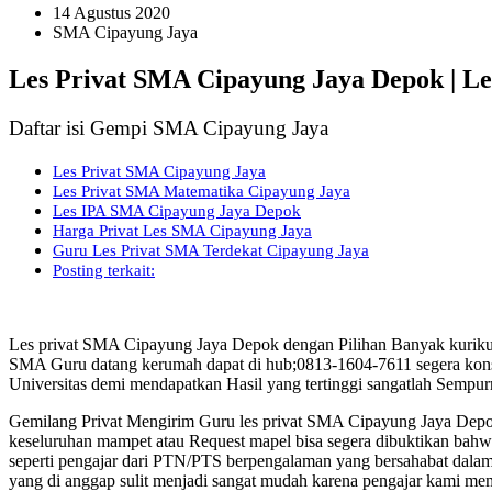
14 Agustus 2020
SMA Cipayung Jaya
Les Privat SMA Cipayung Jaya Depok | L
Daftar isi Gempi SMA Cipayung Jaya
Les Privat SMA Cipayung Jaya
Les Privat SMA Matematika Cipayung Jaya
Les IPA SMA Cipayung Jaya Depok
Harga Privat Les SMA Cipayung Jaya
Guru Les Privat SMA Terdekat Cipayung Jaya
Posting terkait:
Les privat SMA Cipayung Jaya Depok dengan Pilihan Banyak kuriku
SMA Guru datang kerumah dapat di hub;0813-1604-7611 segera konsu
Universitas demi mendapatkan Hasil yang tertinggi sangatlah Sempu
Gemilang Privat Mengirim Guru les privat SMA Cipayung Jaya Dep
keseluruhan mampet atau Request mapel bisa segera dibuktikan bahwa
seperti pengajar dari PTN/PTS berpengalaman yang bersahabat dalam
yang di anggap sulit menjadi sangat mudah karena pengajar kami me