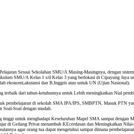
ajaran Sesuai Sekolahan SMU/A Masing-Masingnya, dengan sistem L
ulum SMU/A Kelas 1 s/d Kelas 3 yang berlokasi di Cipayung Jaya untu
alah ekonomi,akutansi dan B.Inggris atau untuk UN (Ujian Nasional).
rbaik dari tahun-ketahunnya untuk Lebih meningkatkan Nial pembe
ntuk pembelajaran di sekolah SMA IPA/IPS, SMBPTN, Masuk PTN yang 
an Soal-Soal dengan mudah.
 yang tinggi untuk menghadapi Keseluruhan Mapel SMA sampai dengan
ajar di Geilang Privat menambah KEcerdasan dan Meningkatkan Nilai-ni
bulannya agar orang tua dapat mengetahui sampai dimana pembelajar