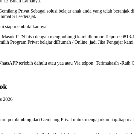
mal 12 Bulan Lamanya.
Gemilang Privat Sebagai solusi belajar anak anda yang telah beranjak
imal S1 sederajat.
ami siap membukitkannya.
, Masuk PTN bisa dengan menghubungi kami dinomor Telpon : 0813
lih Program Privat belajar diRumah / Online, jadi Jika Pengajar kam
tsAPP terlebih dahulu atau yaa atau Via telpon, Terimakasih -Raih Ci
pok
s 2026
u pembimbing dari Gemilang Privat untuk mengajarkan tiap-tiap mat