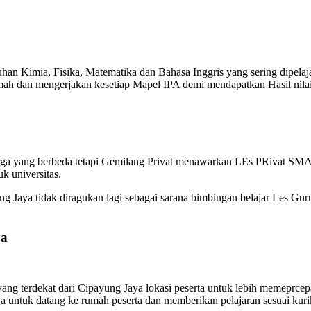
an Kimia, Fisika, Matematika dan Bahasa Inggris yang sering dipelaj
 dan mengerjakan kesetiap Mapel IPA demi mendapatkan Hasil nilai y
rga yang berbeda tetapi Gemilang Privat menawarkan LEs PRivat SMA 
k universitas.
 Jaya tidak diragukan lagi sebagai sarana bimbingan belajar Les Gur
ya
g terdekat dari Cipayung Jaya lokasi peserta untuk lebih memeprcepa
 untuk datang ke rumah peserta dan memberikan pelajaran sesuai kur