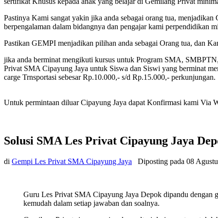
sertifikat Khusus kepada anak yang belajar di Gemilang Privat mini
Pastinya Kami sangat yakin jika anda sebagai orang tua, menjadikan 
berpengalaman dalam bidangnya dan pengajar kami perpendidikan min
Pastikan GEMPI menjadikan pilihan anda sebagai Orang tua, dan K
jika anda berminat mengikuti kursus untuk Program SMA, SMBPTN
Privat SMA Cipayung Jaya untuk Siswa dan Siswi yang berminat memi
carge Trnsportasi sebesar Rp.10.000,- s/d Rp.15.000,- perkunjungan.
Untuk permintaan diluar Cipayung Jaya dapat Konfirmasi kami Via Wha
Solusi SMA Les Privat Cipayung Jaya De
di
Gempi Les Privat SMA Cipayung Jaya
Diposting pada
08 Agustu
Guru Les Privat SMA Cipayung Jaya Depok dipandu dengan gur
kemudah dalam setiap jawaban dan soalnya.