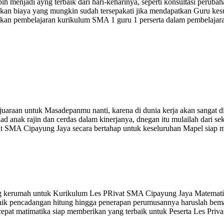
ebih menjadi ayng terbaik dari hari-keharinya, seperti konsultasi peru
cocokan biaya yang mungkin sudah tersepakati jika mendapatkan Guru ke
kan pembelajaran kurikulum SMA 1 guru 1 perserta dalam pembelajara
uaraan untuk Masadepanmu nanti, karena di dunia kerja akan sangat d
ad anak rajin dan cerdas dalam kinerjanya, dnegan itu mulailah dari 
at SMA Cipayung Jaya secara bertahap untuk keseluruhan Mapel siap men
g kerumah untuk Kurikulum Les PRivat SMA Cipayung Jaya Matematik
baik pencadangan hitung hingga penerapan perumusannya haruslah bema
 cepat matimatika siap memberikan yang terbaik untuk Peserta Les Pr