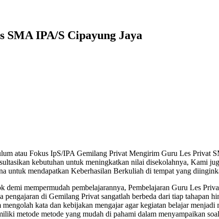
es SMA IPA/S Cipayung Jaya
lum atau Fokus IpS/IPA Gemilang Privat Mengirim Guru Les Privat S
ltasikan kebutuhan untuk meningkatkan nilai disekolahnya, Kami jug
rna untuk mendapatkan Keberhasilan Berkuliah di tempat yang diingin
ok demi mempermudah pembelajarannya, Pembelajaran Guru Les Priv
 pengajaran di Gemilang Privat sangatlah berbeda dari tiap tahapan hi
 mengolah kata dan kebijakan mengajar agar kegiatan belajar menjad
miliki metode metode yang mudah di pahami dalam menyampaikan soal 