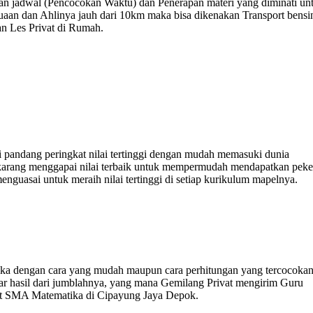
bahan jadwal (Pencocokan Waktu) dan Penerapan materi yang diminati un
suaan dan Ahlinya jauh dari 10km maka bisa dikenakan Transport bensi
n Les Privat di Rumah.
i pandang peringkat nilai tertinggi dengan mudah memasuki dunia
sekarang menggapai nilai terbaik untuk mempermudah mendapatkan peke
guasai untuk meraih nilai tertinggi di setiap kurikulum mapelnya.
a dengan cara yang mudah maupun cara perhitungan yang tercocokan
r hasil dari jumblahnya, yang mana Gemilang Privat mengirim Guru
ivat SMA Matematika di Cipayung Jaya Depok.