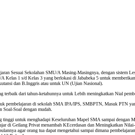
ran Sesuai Sekolahan SMU/A Masing-Masingnya, dengan sistem Les P
las 1 s/d Kelas 3 yang berlokasi di Jababeka 5 untuk memberikan pel
kutansi dan B.Inggris atau untuk UN (Ujian Nasional).
rbaik dari tahun-ketahunnya untuk Lebih meningkatkan Nial pembe
ntuk pembelajaran di sekolah SMA IPA/IPS, SMBPTN, Masuk PTN yang 
an Soal-Soal dengan mudah.
 yang tinggi untuk menghadapi Keseluruhan Mapel SMA sampai dengan
ajar di Geilang Privat menambah KEcerdasan dan Meningkatkan Nilai-ni
bulannya agar orang tua dapat mengetahui sampai dimana pembelajara