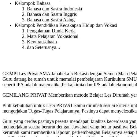
Kelompok Bahasa
Bahasa dan Sastra Indonesia
Bahasa dan Sastra Inggris
Bahasa dan Sastra Asing
Kelompok Pendidikan Kecakapan Hidup dan Vokasi
Pengalaman Dunia Kerja
Mata Pelajaran Vokasional
Kewirausahaan
dan Seterusnya...
GEMPI Les Privat SMA Jababeka 5 Bekasi dengan Semua Mata Pelaja
Guru datang ke rumah untuk memulai pembelajaran Kurikulum SMU/A Ke
seperti IPA adalah matematika,fisika,kimia dan IPS adalah ekonomi,a
GEMILANG PRIVAT Memberikan metode Belajar Les Dirumah yang te
Pilih kebutuhan untuk LES PRIVAT kamu dirumah sesuai kriteria u
mengerjakan Tugas-Tugas Pelajarannya, Pastinya dapat menyelesaik
Guru yang cerdas pastinya peserta mendapati kualitas kecerdasan
mengerjakan secara berurut dengan Jawaban yang benar pastinya Bel
kerumah kami memberikan laporan perkembangan Belajarnya setiap 