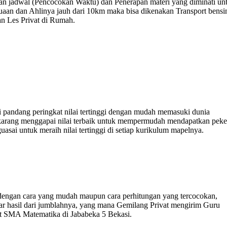
bahan jadwal (Pencocokan Waktu) dan Penerapan materi yang diminati un
suaan dan Ahlinya jauh dari 10km maka bisa dikenakan Transport bensi
n Les Privat di Rumah.
i pandang peringkat nilai tertinggi dengan mudah memasuki dunia
sekarang menggapai nilai terbaik untuk mempermudah mendapatkan peke
sai untuk meraih nilai tertinggi di setiap kurikulum mapelnya.
engan cara yang mudah maupun cara perhitungan yang tercocokan,
r hasil dari jumblahnya, yang mana Gemilang Privat mengirim Guru
vat SMA Matematika di Jababeka 5 Bekasi.