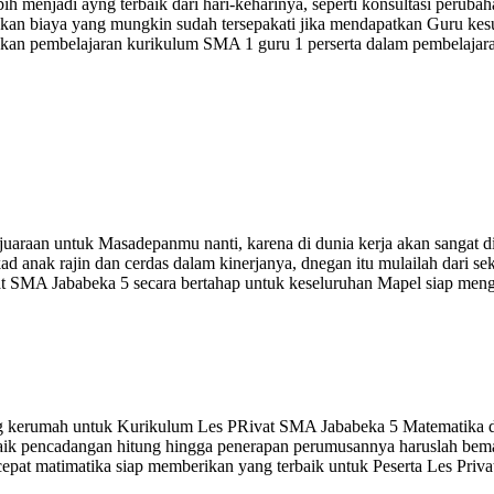
ebih menjadi ayng terbaik dari hari-keharinya, seperti konsultasi peru
cocokan biaya yang mungkin sudah tersepakati jika mendapatkan Guru ke
kan pembelajaran kurikulum SMA 1 guru 1 perserta dalam pembelajara
uaraan untuk Masadepanmu nanti, karena di dunia kerja akan sangat d
ad anak rajin dan cerdas dalam kinerjanya, dnegan itu mulailah dari 
t SMA Jababeka 5 secara bertahap untuk keseluruhan Mapel siap mengua
g kerumah untuk Kurikulum Les PRivat SMA Jababeka 5 Matematika d
baik pencadangan hitung hingga penerapan perumusannya haruslah bema
cepat matimatika siap memberikan yang terbaik untuk Peserta Les Pri