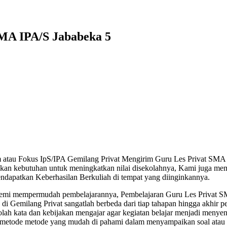
SMA IPA/S Jababeka 5
 atau Fokus IpS/IPA Gemilang Privat Mengirim Guru Les Privat SMA 
kan kebutuhan untuk meningkatkan nilai disekolahnya, Kami juga mem
ndapatkan Keberhasilan Berkuliah di tempat yang diinginkannya.
demi mempermudah pembelajarannya, Pembelajaran Guru Les Privat S
i Gemilang Privat sangatlah berbeda dari tiap tahapan hingga akhir p
ah kata dan kebijakan mengajar agar kegiatan belajar menjadi menye
i metode metode yang mudah di pahami dalam menyampaikan soal atau 