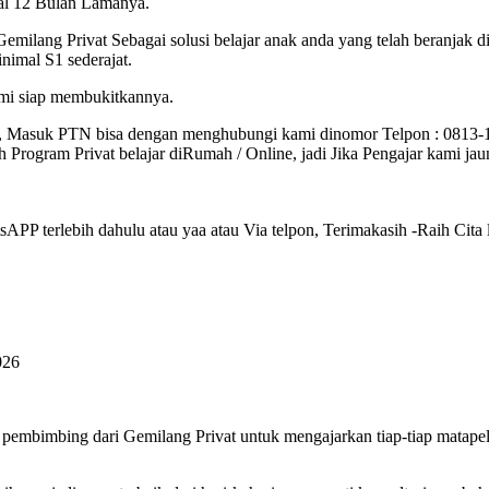
mal 12 Bulan Lamanya.
Gemilang Privat Sebagai solusi belajar anak anda yang telah beranjak
imal S1 sederajat.
ami siap membukitkannya.
, Masuk PTN bisa dengan menghubungi kami dinomor Telpon : 0813
Program Privat belajar diRumah / Online, jadi Jika Pengajar kami ja
PP terlebih dahulu atau yaa atau Via telpon, Terimakasih -Raih Cita l
026
pembimbing dari Gemilang Privat untuk mengajarkan tiap-tiap matape