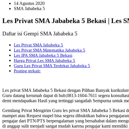
14 Agustus 2020
SMA Jababeka 5
Les Privat SMA Jababeka 5 Bekasi | Les 
Daftar isi Gempi SMA Jababeka 5
Les Privat SMA Jababeka 5
Les Privat SMA Matematika Jababeka 5
Les IPA SMA Jababeka 5 Bekasi
Harga Privat Les SMA Jababeka 5
Guru Les Privat SMA Terdekat Jababeka 5
Posting terkait:
Les privat SMA Jababeka 5 Bekasi dengan Pilihan Banyak kurikulum
Guru datang kerumah dapat di hub;0813-1604-7611 segera konsultasi
demi mendapatkan Hasil yang tertinggi sangatlah Sempurna untuk me
Gemilang Privat Mengirim Guru les privat SMA Jababeka 5 Bekasi 
mampet atau Request mapel bisa segera dibuktikan bahwa pengajaran d
pengajar dari PTN/PTS berpengalaman yang bersahabat dalam mengol
di anggap sulit menjadi sangat mudah karena pengajar kami memilik