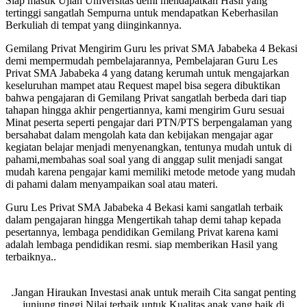
Siap masuk Ujian Universitas demi mendapatkan Hasil yang
tertinggi sangatlah Sempurna untuk mendapatkan Keberhasilan
Berkuliah di tempat yang diinginkannya.
Gemilang Privat Mengirim Guru les privat SMA Jababeka 4 Bekasi
demi mempermudah pembelajarannya, Pembelajaran Guru Les
Privat SMA Jababeka 4 yang datang kerumah untuk mengajarkan
keseluruhan mampet atau Request mapel bisa segera dibuktikan
bahwa pengajaran di Gemilang Privat sangatlah berbeda dari tiap
tahapan hingga akhir pengertiannya, kami mengirim Guru sesuai
Minat peserta seperti pengajar dari PTN/PTS berpengalaman yang
bersahabat dalam mengolah kata dan kebijakan mengajar agar
kegiatan belajar menjadi menyenangkan, tentunya mudah untuk di
pahami,membahas soal soal yang di anggap sulit menjadi sangat
mudah karena pengajar kami memiliki metode metode yang mudah
di pahami dalam menyampaikan soal atau materi.
Guru Les Privat SMA Jababeka 4 Bekasi kami sangatlah terbaik
dalam pengajaran hingga Mengertikah tahap demi tahap kepada
pesertannya, lembaga pendidikan Gemilang Privat karena kami
adalah lembaga pendidikan resmi. siap memberikan Hasil yang
terbaiknya..
.Jangan Hiraukan Investasi anak untuk meraih Cita sangat penting
junjung tinggi Nilai terbaik untuk Kualitas anak yang baik di