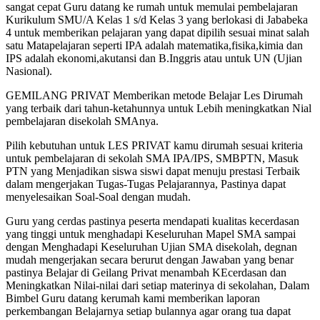
sangat cepat Guru datang ke rumah untuk memulai pembelajaran
Kurikulum SMU/A Kelas 1 s/d Kelas 3 yang berlokasi di Jababeka
4 untuk memberikan pelajaran yang dapat dipilih sesuai minat salah
satu Matapelajaran seperti IPA adalah matematika,fisika,kimia dan
IPS adalah ekonomi,akutansi dan B.Inggris atau untuk UN (Ujian
Nasional).
GEMILANG PRIVAT Memberikan metode Belajar Les Dirumah
yang terbaik dari tahun-ketahunnya untuk Lebih meningkatkan Nial
pembelajaran disekolah SMAnya.
Pilih kebutuhan untuk LES PRIVAT kamu dirumah sesuai kriteria
untuk pembelajaran di sekolah SMA IPA/IPS, SMBPTN, Masuk
PTN yang Menjadikan siswa siswi dapat menuju prestasi Terbaik
dalam mengerjakan Tugas-Tugas Pelajarannya, Pastinya dapat
menyelesaikan Soal-Soal dengan mudah.
Guru yang cerdas pastinya peserta mendapati kualitas kecerdasan
yang tinggi untuk menghadapi Keseluruhan Mapel SMA sampai
dengan Menghadapi Keseluruhan Ujian SMA disekolah, degnan
mudah mengerjakan secara berurut dengan Jawaban yang benar
pastinya Belajar di Geilang Privat menambah KEcerdasan dan
Meningkatkan Nilai-nilai dari setiap materinya di sekolahan, Dalam
Bimbel Guru datang kerumah kami memberikan laporan
perkembangan Belajarnya setiap bulannya agar orang tua dapat