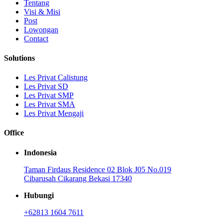
Tentang
Visi & Misi
Post
Lowongan
Contact
Solutions
Les Privat Calistung
Les Privat SD
Les Privat SMP
Les Privat SMA
Les Privat Mengaji
Office
Indonesia
Taman Firdaus Residence 02 Blok J05 No.019
Cibarusah Cikarang Bekasi 17340
Hubungi
+62813 1604 7611