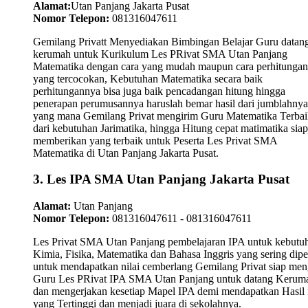
Alamat:
Utan Panjang Jakarta Pusat
Nomor Telepon:
081316047611
Gemilang Privatt Menyediakan Bimbingan Belajar Guru datan
kerumah untuk Kurikulum Les PRivat SMA Utan Panjang
Matematika dengan cara yang mudah maupun cara perhitungan
yang tercocokan, Kebutuhan Matematika secara baik
perhitungannya bisa juga baik pencadangan hitung hingga
penerapan perumusannya haruslah bemar hasil dari jumblahnya
yang mana Gemilang Privat mengirim Guru Matematika Terbai
dari kebutuhan Jarimatika, hingga Hitung cepat matimatika siap
memberikan yang terbaik untuk Peserta Les Privat SMA
Matematika di Utan Panjang Jakarta Pusat.
3. Les IPA SMA Utan Panjang Jakarta Pusat
Alamat:
Utan Panjang
Nomor Telepon:
081316047611 - 081316047611
Les Privat SMA Utan Panjang pembelajaran IPA untuk kebutu
Kimia, Fisika, Matematika dan Bahasa Inggris yang sering dipel
untuk mendapatkan nilai cemberlang Gemilang Privat siap men
Guru Les PRivat IPA SMA Utan Panjang untuk datang Kerum
dan mengerjakan kesetiap Mapel IPA demi mendapatkan Hasil n
yang Tertinggi dan menjadi juara di sekolahnya.