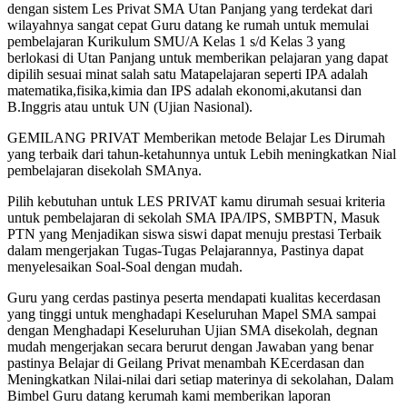
dengan sistem Les Privat SMA Utan Panjang yang terdekat dari
wilayahnya sangat cepat Guru datang ke rumah untuk memulai
pembelajaran Kurikulum SMU/A Kelas 1 s/d Kelas 3 yang
berlokasi di Utan Panjang untuk memberikan pelajaran yang dapat
dipilih sesuai minat salah satu Matapelajaran seperti IPA adalah
matematika,fisika,kimia dan IPS adalah ekonomi,akutansi dan
B.Inggris atau untuk UN (Ujian Nasional).
GEMILANG PRIVAT Memberikan metode Belajar Les Dirumah
yang terbaik dari tahun-ketahunnya untuk Lebih meningkatkan Nial
pembelajaran disekolah SMAnya.
Pilih kebutuhan untuk LES PRIVAT kamu dirumah sesuai kriteria
untuk pembelajaran di sekolah SMA IPA/IPS, SMBPTN, Masuk
PTN yang Menjadikan siswa siswi dapat menuju prestasi Terbaik
dalam mengerjakan Tugas-Tugas Pelajarannya, Pastinya dapat
menyelesaikan Soal-Soal dengan mudah.
Guru yang cerdas pastinya peserta mendapati kualitas kecerdasan
yang tinggi untuk menghadapi Keseluruhan Mapel SMA sampai
dengan Menghadapi Keseluruhan Ujian SMA disekolah, degnan
mudah mengerjakan secara berurut dengan Jawaban yang benar
pastinya Belajar di Geilang Privat menambah KEcerdasan dan
Meningkatkan Nilai-nilai dari setiap materinya di sekolahan, Dalam
Bimbel Guru datang kerumah kami memberikan laporan