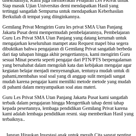
disekolahnya, Kami juga memberikan Pelajaran Les PRivat untuk
Siap masuk Ujian Universitas demi mendapatkan Hasil yang
tertinggi sangatlah Sempurna untuk mendapatkan Keberhasilan
Berkuliah di tempat yang diinginkannya.
Gemilang Privat Mengirim Guru les privat SMA Utan Panjang
Jakarta Pusat demi mempermudah pembelajarannya, Pembelajaran
Guru Les Privat SMA Utan Panjang yang datang kerumah untuk
mengajarkan keseluruhan mampet atau Request mapel bisa segera
dibuktikan bahwa pengajaran di Gemilang Privat sangatlah berbeda
dari tiap tahapan hingga akhir pengertiannya, kami mengirim Guru
sesuai Minat peserta seperti pengajar dari PTN/PTS berpengalaman
yang bersahabat dalam mengolah kata dan kebijakan mengajar agar
kegiatan belajar menjadi menyenangkan, tentunya mudah untuk di
pahami,membahas soal soal yang di anggap sulit menjadi sangat
mudah karena pengajar kami memiliki metode metode yang mudah
di pahami dalam menyampaikan soal atau materi.
Guru Les Privat SMA Utan Panjang Jakarta Pusat kami sangatlah
terbaik dalam pengajaran hingga Mengertikah tahap demi tahap
kepada pesertannya, lembaga pendidikan Gemilang Privat karena
kami adalah lembaga pendidikan resmi. siap memberikan Hasil yang
terbaiknya..
.Jangan Hiraukan Investasi anak untuk meraih Cita sangat penting