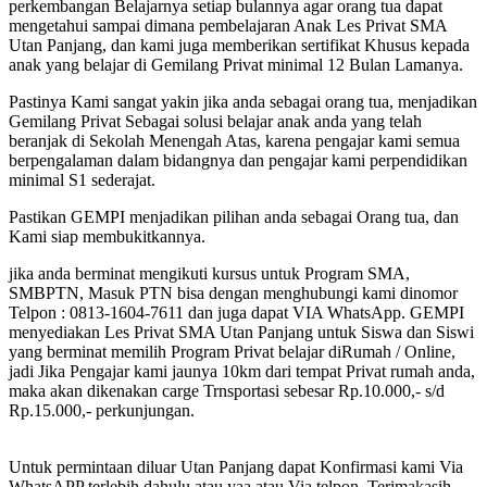
perkembangan Belajarnya setiap bulannya agar orang tua dapat
mengetahui sampai dimana pembelajaran Anak Les Privat SMA
Utan Panjang, dan kami juga memberikan sertifikat Khusus kepada
anak yang belajar di Gemilang Privat minimal 12 Bulan Lamanya.
Pastinya Kami sangat yakin jika anda sebagai orang tua, menjadikan
Gemilang Privat Sebagai solusi belajar anak anda yang telah
beranjak di Sekolah Menengah Atas, karena pengajar kami semua
berpengalaman dalam bidangnya dan pengajar kami perpendidikan
minimal S1 sederajat.
Pastikan GEMPI menjadikan pilihan anda sebagai Orang tua, dan
Kami siap membukitkannya.
jika anda berminat mengikuti kursus untuk Program SMA,
SMBPTN, Masuk PTN bisa dengan menghubungi kami dinomor
Telpon : 0813-1604-7611 dan juga dapat VIA WhatsApp. GEMPI
menyediakan Les Privat SMA Utan Panjang untuk Siswa dan Siswi
yang berminat memilih Program Privat belajar diRumah / Online,
jadi Jika Pengajar kami jaunya 10km dari tempat Privat rumah anda,
maka akan dikenakan carge Trnsportasi sebesar Rp.10.000,- s/d
Rp.15.000,- perkunjungan.
Untuk permintaan diluar Utan Panjang dapat Konfirmasi kami Via
WhatsAPP terlebih dahulu atau yaa atau Via telpon, Terimakasih -