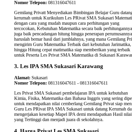
Nomor Telepon:
081316047611
Gemilang Privatt Menyediakan Bimbingan Belajar Guru datan
kerumah untuk Kurikulum Les PRivat SMA Sukasari Matemat
dengan cara yang mudah maupun cara perhitungan yang
tercocokan, Kebutuhan Matematika secara baik perhitungannya
juga baik pencadangan hitung hingga penerapan perumusanny
haruslah bemar hasil dari jumblahnya, yang mana Gemilang Pri
mengirim Guru Matematika Terbaik dari kebutuhan Jarimatika,
hingga Hitung cepat matimatika siap memberikan yang terbaik
untuk Peserta Les Privat SMA Matematika di Sukasari Karawa
3. Les IPA SMA Sukasari Karawang
Alamat:
Sukasari
Nomor Telepon:
081316047611 - 081316047611
Les Privat SMA Sukasari pembelajaran IPA untuk kebutuhan
Kimia, Fisika, Matematika dan Bahasa Inggris yang sering dipel
untuk mendapatkan nilai cemberlang Gemilang Privat siap men
Guru Les PRivat IPA SMA Sukasari untuk datang Kerumah da
mengerjakan kesetiap Mapel IPA demi mendapatkan Hasil nilai
yang Tertinggi dan menjadi juara di sekolahnya.
4. Harga Privat Les SMA Sukasari