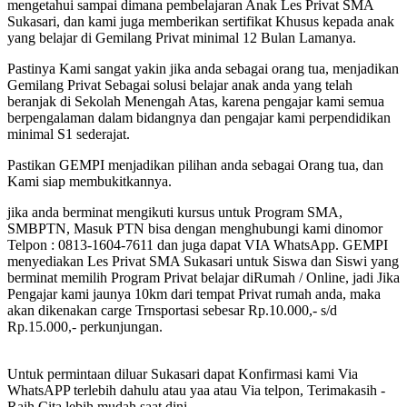
mengetahui sampai dimana pembelajaran Anak Les Privat SMA
Sukasari, dan kami juga memberikan sertifikat Khusus kepada anak
yang belajar di Gemilang Privat minimal 12 Bulan Lamanya.
Pastinya Kami sangat yakin jika anda sebagai orang tua, menjadikan
Gemilang Privat Sebagai solusi belajar anak anda yang telah
beranjak di Sekolah Menengah Atas, karena pengajar kami semua
berpengalaman dalam bidangnya dan pengajar kami perpendidikan
minimal S1 sederajat.
Pastikan GEMPI menjadikan pilihan anda sebagai Orang tua, dan
Kami siap membukitkannya.
jika anda berminat mengikuti kursus untuk Program SMA,
SMBPTN, Masuk PTN bisa dengan menghubungi kami dinomor
Telpon : 0813-1604-7611 dan juga dapat VIA WhatsApp. GEMPI
menyediakan Les Privat SMA Sukasari untuk Siswa dan Siswi yang
berminat memilih Program Privat belajar diRumah / Online, jadi Jika
Pengajar kami jaunya 10km dari tempat Privat rumah anda, maka
akan dikenakan carge Trnsportasi sebesar Rp.10.000,- s/d
Rp.15.000,- perkunjungan.
Untuk permintaan diluar Sukasari dapat Konfirmasi kami Via
WhatsAPP terlebih dahulu atau yaa atau Via telpon, Terimakasih -
Raih Cita lebih mudah saat dini-.