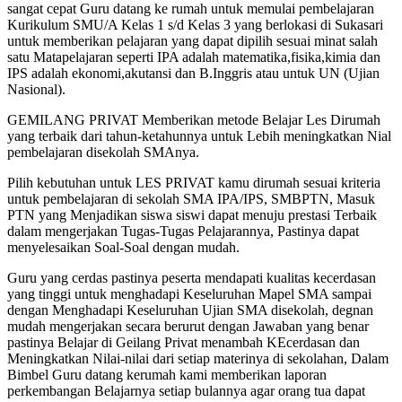
sangat cepat Guru datang ke rumah untuk memulai pembelajaran
Kurikulum SMU/A Kelas 1 s/d Kelas 3 yang berlokasi di Sukasari
untuk memberikan pelajaran yang dapat dipilih sesuai minat salah
satu Matapelajaran seperti IPA adalah matematika,fisika,kimia dan
IPS adalah ekonomi,akutansi dan B.Inggris atau untuk UN (Ujian
Nasional).
GEMILANG PRIVAT Memberikan metode Belajar Les Dirumah
yang terbaik dari tahun-ketahunnya untuk Lebih meningkatkan Nial
pembelajaran disekolah SMAnya.
Pilih kebutuhan untuk LES PRIVAT kamu dirumah sesuai kriteria
untuk pembelajaran di sekolah SMA IPA/IPS, SMBPTN, Masuk
PTN yang Menjadikan siswa siswi dapat menuju prestasi Terbaik
dalam mengerjakan Tugas-Tugas Pelajarannya, Pastinya dapat
menyelesaikan Soal-Soal dengan mudah.
Guru yang cerdas pastinya peserta mendapati kualitas kecerdasan
yang tinggi untuk menghadapi Keseluruhan Mapel SMA sampai
dengan Menghadapi Keseluruhan Ujian SMA disekolah, degnan
mudah mengerjakan secara berurut dengan Jawaban yang benar
pastinya Belajar di Geilang Privat menambah KEcerdasan dan
Meningkatkan Nilai-nilai dari setiap materinya di sekolahan, Dalam
Bimbel Guru datang kerumah kami memberikan laporan
perkembangan Belajarnya setiap bulannya agar orang tua dapat