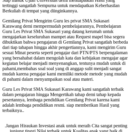
Siap masuk Ujian Universitas demi mendapatkan Hasil yang
tertinggi sangatlah Sempurna untuk mendapatkan Keberhasilan
Berkuliah di tempat yang diinginkannya.
Gemilang Privat Mengirim Guru les privat SMA Sukasari
Karawang demi mempermudah pembelajarannya, Pembelajaran
Guru Les Privat SMA Sukasari yang datang kerumah untuk
mengajarkan keseluruhan mampet atau Request mapel bisa segera
dibuktikan bahwa pengajaran di Gemilang Privat sangatlah berbeda
dari tiap tahapan hingga akhir pengertiannya, kami mengirim Guru
sesuai Minat peserta seperti pengajar dari PTN/PTS berpengalaman
yang bersahabat dalam mengolah kata dan kebijakan mengajar agar
kegiatan belajar menjadi menyenangkan, tentunya mudah untuk di
pahami,membahas soal soal yang di anggap sulit menjadi sangat
mudah karena pengajar kami memiliki metode metode yang mudah
di pahami dalam menyampaikan soal atau materi.
Guru Les Privat SMA Sukasari Karawang kami sangatlah terbaik
dalam pengajaran hingga Mengertikah tahap demi tahap kepada
pesertannya, lembaga pendidikan Gemilang Privat karena kami
adalah lembaga pendidikan resmi. siap memberikan Hasil yang
terbaiknya..
.Jangan Hiraukan Investasi anak untuk meraih Cita sangat penting
junjung tinggi Nilai terbaik untuk Kualitas anak yang baik di