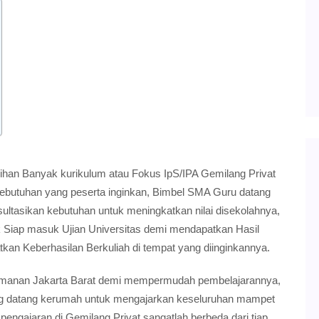
ihan Banyak kurikulum atau Fokus IpS/IPA Gemilang Privat
butuhan yang peserta inginkan, Bimbel SMA Guru datang
ltasikan kebutuhan untuk meningkatkan nilai disekolahnya,
 Siap masuk Ujian Universitas demi mendapatkan Hasil
kan Keberhasilan Berkuliah di tempat yang diinginkannya.
Semanan Jakarta Barat demi mempermudah pembelajarannya,
g datang kerumah untuk mengajarkan keseluruhan mampet
engajaran di Gemilang Privat sangatlah berbeda dari tiap