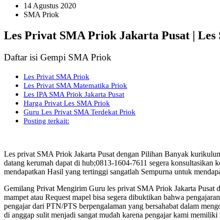
14 Agustus 2020
SMA Priok
Les Privat SMA Priok Jakarta Pusat | Le
Daftar isi Gempi SMA Priok
Les Privat SMA Priok
Les Privat SMA Matematika Priok
Les IPA SMA Priok Jakarta Pusat
Harga Privat Les SMA Priok
Guru Les Privat SMA Terdekat Priok
Posting terkait:
Les privat SMA Priok Jakarta Pusat dengan Pilihan Banyak kurikul
datang kerumah dapat di hub;0813-1604-7611 segera konsultasikan k
mendapatkan Hasil yang tertinggi sangatlah Sempurna untuk mendapa
Gemilang Privat Mengirim Guru les privat SMA Priok Jakarta Pusa
mampet atau Request mapel bisa segera dibuktikan bahwa pengajaran d
pengajar dari PTN/PTS berpengalaman yang bersahabat dalam mengol
di anggap sulit menjadi sangat mudah karena pengajar kami memilik