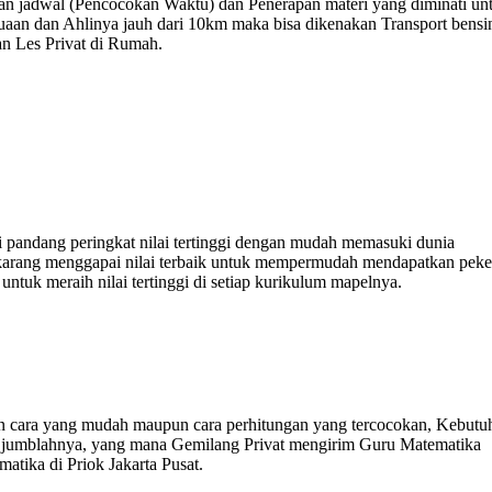
bahan jadwal (Pencocokan Waktu) dan Penerapan materi yang diminati un
suaan dan Ahlinya jauh dari 10km maka bisa dikenakan Transport bensi
n Les Privat di Rumah.
i pandang peringkat nilai tertinggi dengan mudah memasuki dunia
sekarang menggapai nilai terbaik untuk mempermudah mendapatkan peke
ntuk meraih nilai tertinggi di setiap kurikulum mapelnya.
 cara yang mudah maupun cara perhitungan yang tercocokan, Kebutu
ri jumblahnya, yang mana Gemilang Privat mengirim Guru Matematika
atika di Priok Jakarta Pusat.