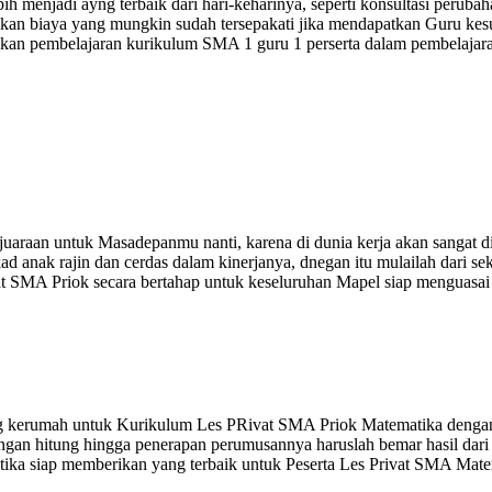
ebih menjadi ayng terbaik dari hari-keharinya, seperti konsultasi peru
cocokan biaya yang mungkin sudah tersepakati jika mendapatkan Guru ke
kan pembelajaran kurikulum SMA 1 guru 1 perserta dalam pembelajara
uaraan untuk Masadepanmu nanti, karena di dunia kerja akan sangat d
ad anak rajin dan cerdas dalam kinerjanya, dnegan itu mulailah dari 
t SMA Priok secara bertahap untuk keseluruhan Mapel siap menguasai u
g kerumah untuk Kurikulum Les PRivat SMA Priok Matematika dengan
angan hitung hingga penerapan perumusannya haruslah bemar hasil da
tika siap memberikan yang terbaik untuk Peserta Les Privat SMA Matem