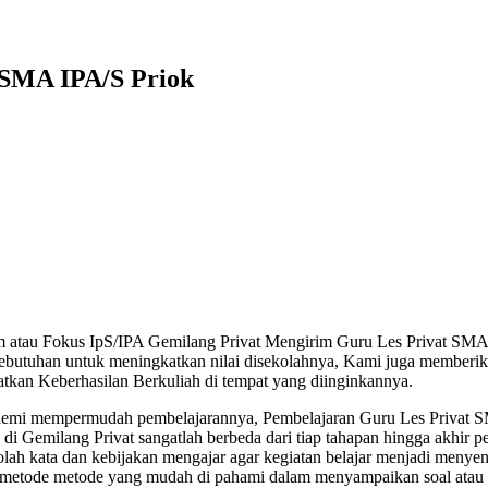
s SMA IPA/S Priok
um atau Fokus IpS/IPA Gemilang Privat Mengirim Guru Les Privat SMA
ebutuhan untuk meningkatkan nilai disekolahnya, Kami juga memberika
tkan Keberhasilan Berkuliah di tempat yang diinginkannya.
t demi mempermudah pembelajarannya, Pembelajaran Guru Les Privat 
i Gemilang Privat sangatlah berbeda dari tiap tahapan hingga akhir p
ah kata dan kebijakan mengajar agar kegiatan belajar menjadi menye
i metode metode yang mudah di pahami dalam menyampaikan soal atau 