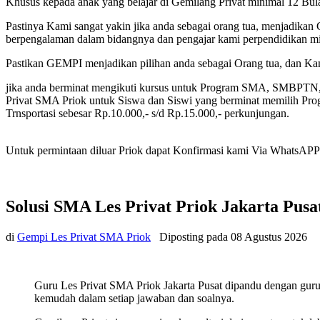
Khusus kepada anak yang belajar di Gemilang Privat minimal 12 Bu
Pastinya Kami sangat yakin jika anda sebagai orang tua, menjadikan 
berpengalaman dalam bidangnya dan pengajar kami perpendidikan min
Pastikan GEMPI menjadikan pilihan anda sebagai Orang tua, dan K
jika anda berminat mengikuti kursus untuk Program SMA, SMBPTN
Privat SMA Priok untuk Siswa dan Siswi yang berminat memilih Progr
Trnsportasi sebesar Rp.10.000,- s/d Rp.15.000,- perkunjungan.
Untuk permintaan diluar Priok dapat Konfirmasi kami Via WhatsAPP te
Solusi SMA Les Privat Priok Jakarta Pusa
di
Gempi Les Privat SMA Priok
Diposting pada
08 Agustus 2026
Guru Les Privat SMA Priok Jakarta Pusat dipandu dengan guru
kemudah dalam setiap jawaban dan soalnya.