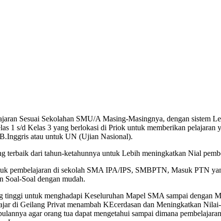
jaran Sesuai Sekolahan SMU/A Masing-Masingnya, dengan sistem Les 
 s/d Kelas 3 yang berlokasi di Priok untuk memberikan pelajaran yang
B.Inggris atau untuk UN (Ujian Nasional).
rbaik dari tahun-ketahunnya untuk Lebih meningkatkan Nial pembe
ntuk pembelajaran di sekolah SMA IPA/IPS, SMBPTN, Masuk PTN yang 
an Soal-Soal dengan mudah.
 yang tinggi untuk menghadapi Keseluruhan Mapel SMA sampai dengan
ajar di Geilang Privat menambah KEcerdasan dan Meningkatkan Nilai-ni
ulannya agar orang tua dapat mengetahui sampai dimana pembelajaran 