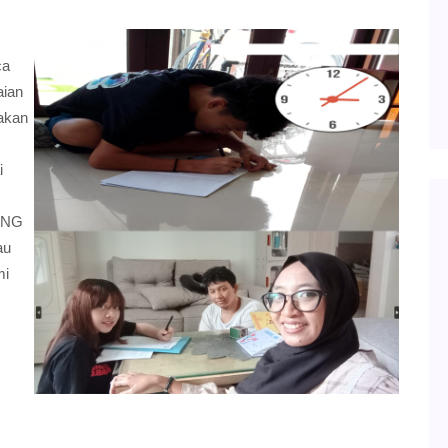
ca
aian
jakan
i
LANG
au
mi