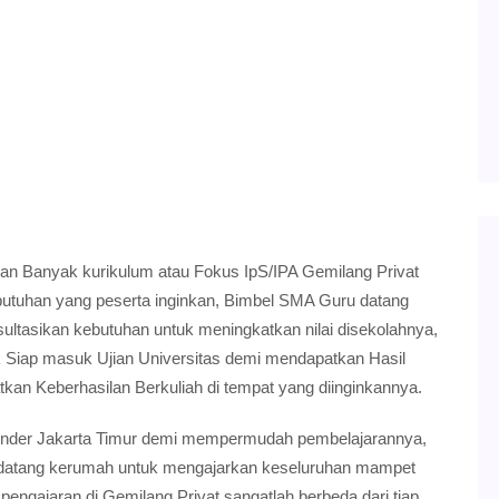
han Banyak kurikulum atau Fokus IpS/IPA Gemilang Privat
butuhan yang peserta inginkan, Bimbel SMA Guru datang
ltasikan kebutuhan untuk meningkatkan nilai disekolahnya,
 Siap masuk Ujian Universitas demi mendapatkan Hasil
kan Keberhasilan Berkuliah di tempat yang diinginkannya.
lender Jakarta Timur demi mempermudah pembelajarannya,
 datang kerumah untuk mengajarkan keseluruhan mampet
engajaran di Gemilang Privat sangatlah berbeda dari tiap