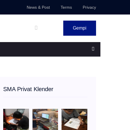
News & Post
Terms
Privacy
Gempi
SMA Privat Klender