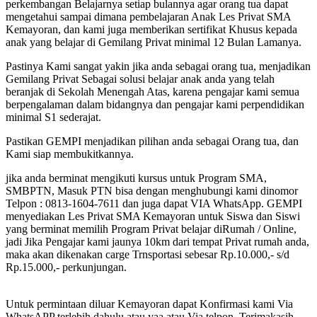
perkembangan Belajarnya setiap bulannya agar orang tua dapat
mengetahui sampai dimana pembelajaran Anak Les Privat SMA
Kemayoran, dan kami juga memberikan sertifikat Khusus kepada
anak yang belajar di Gemilang Privat minimal 12 Bulan Lamanya.
Pastinya Kami sangat yakin jika anda sebagai orang tua, menjadikan
Gemilang Privat Sebagai solusi belajar anak anda yang telah
beranjak di Sekolah Menengah Atas, karena pengajar kami semua
berpengalaman dalam bidangnya dan pengajar kami perpendidikan
minimal S1 sederajat.
Pastikan GEMPI menjadikan pilihan anda sebagai Orang tua, dan
Kami siap membukitkannya.
jika anda berminat mengikuti kursus untuk Program SMA,
SMBPTN, Masuk PTN bisa dengan menghubungi kami dinomor
Telpon : 0813-1604-7611 dan juga dapat VIA WhatsApp. GEMPI
menyediakan Les Privat SMA Kemayoran untuk Siswa dan Siswi
yang berminat memilih Program Privat belajar diRumah / Online,
jadi Jika Pengajar kami jaunya 10km dari tempat Privat rumah anda,
maka akan dikenakan carge Trnsportasi sebesar Rp.10.000,- s/d
Rp.15.000,- perkunjungan.
Untuk permintaan diluar Kemayoran dapat Konfirmasi kami Via
WhatsAPP terlebih dahulu atau yaa atau Via telpon, Terimakasih -