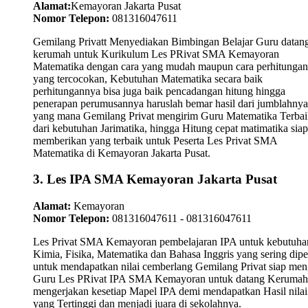
Alamat:
Kemayoran Jakarta Pusat
Nomor Telepon:
081316047611
Gemilang Privatt Menyediakan Bimbingan Belajar Guru datan
kerumah untuk Kurikulum Les PRivat SMA Kemayoran
Matematika dengan cara yang mudah maupun cara perhitungan
yang tercocokan, Kebutuhan Matematika secara baik
perhitungannya bisa juga baik pencadangan hitung hingga
penerapan perumusannya haruslah bemar hasil dari jumblahnya
yang mana Gemilang Privat mengirim Guru Matematika Terbai
dari kebutuhan Jarimatika, hingga Hitung cepat matimatika siap
memberikan yang terbaik untuk Peserta Les Privat SMA
Matematika di Kemayoran Jakarta Pusat.
3. Les IPA SMA Kemayoran Jakarta Pusat
Alamat:
Kemayoran
Nomor Telepon:
081316047611 - 081316047611
Les Privat SMA Kemayoran pembelajaran IPA untuk kebutuha
Kimia, Fisika, Matematika dan Bahasa Inggris yang sering dipel
untuk mendapatkan nilai cemberlang Gemilang Privat siap men
Guru Les PRivat IPA SMA Kemayoran untuk datang Kerumah
mengerjakan kesetiap Mapel IPA demi mendapatkan Hasil nilai
yang Tertinggi dan menjadi juara di sekolahnya.