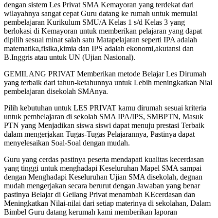
dengan sistem Les Privat SMA Kemayoran yang terdekat dari
wilayahnya sangat cepat Guru datang ke rumah untuk memulai
pembelajaran Kurikulum SMU/A Kelas 1 s/d Kelas 3 yang
berlokasi di Kemayoran untuk memberikan pelajaran yang dapat
dipilih sesuai minat salah satu Matapelajaran seperti IPA adalah
matematika,fisika,kimia dan IPS adalah ekonomi,akutansi dan
B.Inggris atau untuk UN (Ujian Nasional).
GEMILANG PRIVAT Memberikan metode Belajar Les Dirumah
yang terbaik dari tahun-ketahunnya untuk Lebih meningkatkan Nial
pembelajaran disekolah SMAnya.
Pilih kebutuhan untuk LES PRIVAT kamu dirumah sesuai kriteria
untuk pembelajaran di sekolah SMA IPA/IPS, SMBPTN, Masuk
PTN yang Menjadikan siswa siswi dapat menuju prestasi Terbaik
dalam mengerjakan Tugas-Tugas Pelajarannya, Pastinya dapat
menyelesaikan Soal-Soal dengan mudah.
Guru yang cerdas pastinya peserta mendapati kualitas kecerdasan
yang tinggi untuk menghadapi Keseluruhan Mapel SMA sampai
dengan Menghadapi Keseluruhan Ujian SMA disekolah, degnan
mudah mengerjakan secara berurut dengan Jawaban yang benar
pastinya Belajar di Geilang Privat menambah KEcerdasan dan
Meningkatkan Nilai-nilai dari setiap materinya di sekolahan, Dalam
Bimbel Guru datang kerumah kami memberikan laporan