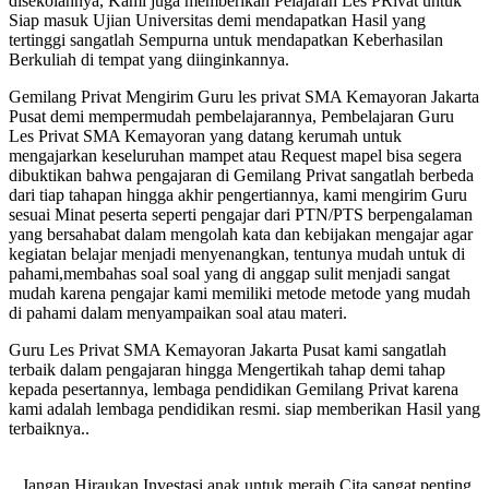
disekolahnya, Kami juga memberikan Pelajaran Les PRivat untuk
Siap masuk Ujian Universitas demi mendapatkan Hasil yang
tertinggi sangatlah Sempurna untuk mendapatkan Keberhasilan
Berkuliah di tempat yang diinginkannya.
Gemilang Privat Mengirim Guru les privat SMA Kemayoran Jakarta
Pusat demi mempermudah pembelajarannya, Pembelajaran Guru
Les Privat SMA Kemayoran yang datang kerumah untuk
mengajarkan keseluruhan mampet atau Request mapel bisa segera
dibuktikan bahwa pengajaran di Gemilang Privat sangatlah berbeda
dari tiap tahapan hingga akhir pengertiannya, kami mengirim Guru
sesuai Minat peserta seperti pengajar dari PTN/PTS berpengalaman
yang bersahabat dalam mengolah kata dan kebijakan mengajar agar
kegiatan belajar menjadi menyenangkan, tentunya mudah untuk di
pahami,membahas soal soal yang di anggap sulit menjadi sangat
mudah karena pengajar kami memiliki metode metode yang mudah
di pahami dalam menyampaikan soal atau materi.
Guru Les Privat SMA Kemayoran Jakarta Pusat kami sangatlah
terbaik dalam pengajaran hingga Mengertikah tahap demi tahap
kepada pesertannya, lembaga pendidikan Gemilang Privat karena
kami adalah lembaga pendidikan resmi. siap memberikan Hasil yang
terbaiknya..
.Jangan Hiraukan Investasi anak untuk meraih Cita sangat penting