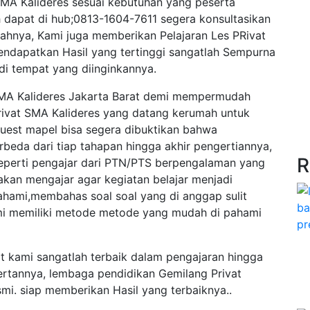
SMA Kalideres sesuai kebutuhan yang peserta
 dapat di hub;0813-1604-7611 segera konsultasikan
lahnya, Kami juga memberikan Pelajaran Les PRivat
endapatkan Hasil yang tertinggi sangatlah Sempurna
di tempat yang diinginkannya.
 SMA Kalideres Jakarta Barat demi mempermudah
rivat SMA Kalideres yang datang kerumah untuk
est mapel bisa segera dibuktikan bahwa
rbeda dari tiap tahapan hingga akhir pengertiannya,
R
seperti pengajar dari PTN/PTS berpengalaman yang
kan mengajar agar kegiatan belajar menjadi
hami,membahas soal soal yang di anggap sulit
mi memiliki metode metode yang mudah di pahami
at kami sangatlah terbaik dalam pengajaran hingga
rtannya, lembaga pendidikan Gemilang Privat
mi. siap memberikan Hasil yang terbaiknya..