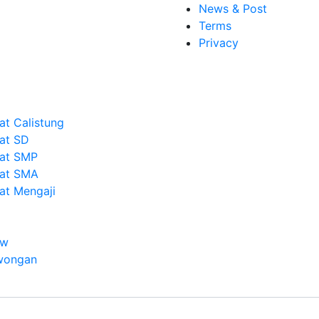
News & Post
Terms
Privacy
at Calistung
vat SD
vat SMP
vat SMA
vat Mengaji
ew
wongan