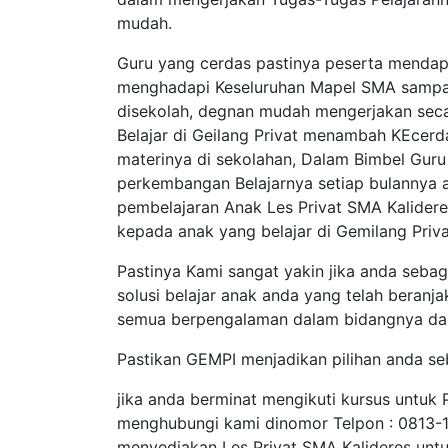
mudah.
Guru yang cerdas pastinya peserta mendapa
menghadapi Keseluruhan Mapel SMA sampa
disekolah, degnan mudah mengerjakan seca
Belajar di Geilang Privat menambah KEcerda
materinya di sekolahan, Dalam Bimbel Gur
perkembangan Belajarnya setiap bulannya 
pembelajaran Anak Les Privat SMA Kalidere
kepada anak yang belajar di Gemilang Priv
Pastinya Kami sangat yakin jika anda sebag
solusi belajar anak anda yang telah beranj
semua berpengalaman dalam bidangnya dan 
Pastikan GEMPI menjadikan pilihan anda s
jika anda berminat mengikuti kursus unt
menghubungi kami dinomor Telpon : 0813-
menyediakan Les Privat SMA Kalideres unt