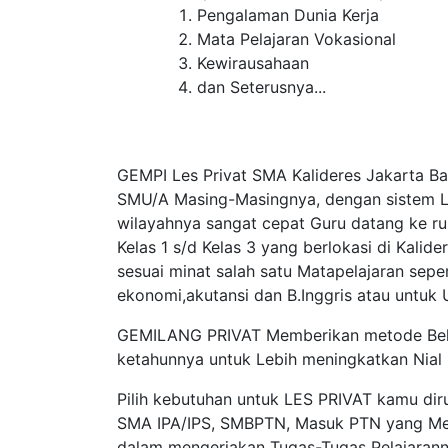
Pengalaman Dunia Kerja
Mata Pelajaran Vokasional
Kewirausahaan
dan Seterusnya...
GEMPI Les Privat SMA Kalideres Jakarta B
SMU/A Masing-Masingnya, dengan sistem Le
wilayahnya sangat cepat Guru datang ke r
Kelas 1 s/d Kelas 3 yang berlokasi di Kalid
sesuai minat salah satu Matapelajaran seper
ekonomi,akutansi dan B.Inggris atau untuk 
GEMILANG PRIVAT Memberikan metode Belaj
ketahunnya untuk Lebih meningkatkan Nial
Pilih kebutuhan untuk LES PRIVAT kamu diru
SMA IPA/IPS, SMBPTN, Masuk PTN yang Menj
dalam mengerjakan Tugas-Tugas Pelajarann