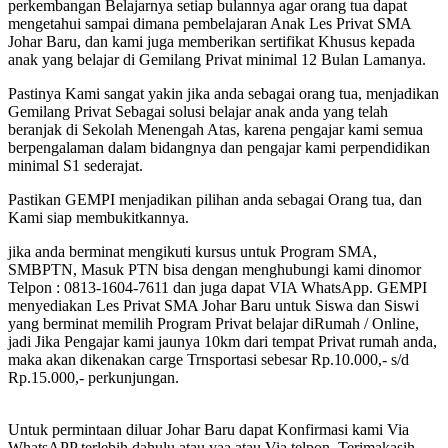
perkembangan Belajarnya setiap bulannya agar orang tua dapat
mengetahui sampai dimana pembelajaran Anak Les Privat SMA
Johar Baru, dan kami juga memberikan sertifikat Khusus kepada
anak yang belajar di Gemilang Privat minimal 12 Bulan Lamanya.
Pastinya Kami sangat yakin jika anda sebagai orang tua, menjadikan
Gemilang Privat Sebagai solusi belajar anak anda yang telah
beranjak di Sekolah Menengah Atas, karena pengajar kami semua
berpengalaman dalam bidangnya dan pengajar kami perpendidikan
minimal S1 sederajat.
Pastikan GEMPI menjadikan pilihan anda sebagai Orang tua, dan
Kami siap membukitkannya.
jika anda berminat mengikuti kursus untuk Program SMA,
SMBPTN, Masuk PTN bisa dengan menghubungi kami dinomor
Telpon : 0813-1604-7611 dan juga dapat VIA WhatsApp. GEMPI
menyediakan Les Privat SMA Johar Baru untuk Siswa dan Siswi
yang berminat memilih Program Privat belajar diRumah / Online,
jadi Jika Pengajar kami jaunya 10km dari tempat Privat rumah anda,
maka akan dikenakan carge Trnsportasi sebesar Rp.10.000,- s/d
Rp.15.000,- perkunjungan.
Untuk permintaan diluar Johar Baru dapat Konfirmasi kami Via
WhatsAPP terlebih dahulu atau yaa atau Via telpon, Terimakasih -