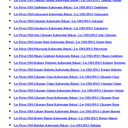
Les Privat SMA Tambun Selatan Kabupaten Bekasi | Les SMA IPA/S Tambun Selatan
Les Privat SMA Tambelang Kabupaten Bekasi | Les SMA IPA/S Tambelang
Les Privat SMA Sukawangi Kabupaten Bekasi | Les SMA IPA/S Sukawangi
Les Privat SMA Sukatani Kabupaten Bekasi | Les SMA IPA/S Sukatani
Les Privat SMA Sukakarya Kabupaten Bekasi | Les SMA IPA/S Sukakarya
Les Privat SMA Setu Cikarang Kabupaten Bekasi | Les SMA IPA/S Setu Cikarang
Les Privat SMA Serang Baru Kabupaten Bekasi | Les SMA IPA/S Serang Baru
Les Privat SMA Pebayuran Kabupaten Bekasi | Les SMA IPA/S Pebayuran
Les Privat SMA Muara Gembong Kabupaten Bekasi | Les SMA IPA/S Muara Gembong
Les Privat SMA Kedung Waringin Kabupaten Bekasi | Les SMA IPA/S Kedung Waringin
Les Privat SMA Karang Bahagia Kabupaten Bekasi | Les SMA IPA/S Karang Bahagia
Les Privat SMA Cikarang Utara Kabupaten Bekasi | Les SMA IPA/S Cikarang Utara
Les Privat SMA Cikarang Timur Kabupaten Bekasi | Les SMA IPA/S Cikarang Timur
Les Privat SMA Cikarang Selatan Kabupaten Bekasi | Les SMA IPA/S Cikarang Selatan
Les Privat SMA Cikarang Pusat Kabupaten Bekasi | Les SMA IPA/S Cikarang Pusat
Les Privat SMA Cikarang Barat Kabupaten Bekasi | Les SMA IPA/S Cikarang Barat
Les Privat SMA Cabang Bungin Kabupaten Bekasi | Les SMA IPA/S Cabang Bungin
Les Privat SMA Bojong Mangu Kabupaten Bekasi | Les SMA IPA/S Bojong Mangu
Les Privat SMA Babelan Kabupaten Bekasi | Les SMA IPA/S Babelan