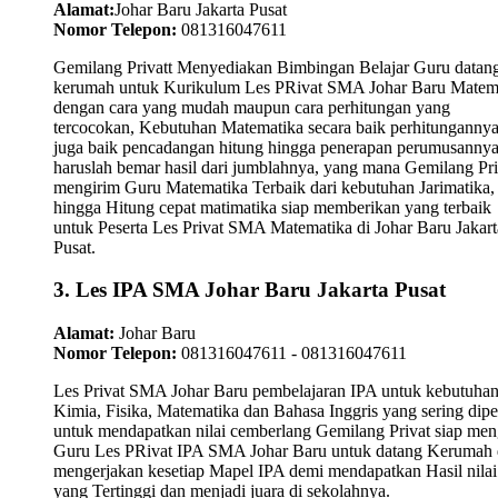
Alamat:
Johar Baru Jakarta Pusat
Nomor Telepon:
081316047611
Gemilang Privatt Menyediakan Bimbingan Belajar Guru datan
kerumah untuk Kurikulum Les PRivat SMA Johar Baru Matem
dengan cara yang mudah maupun cara perhitungan yang
tercocokan, Kebutuhan Matematika secara baik perhitungannya
juga baik pencadangan hitung hingga penerapan perumusanny
haruslah bemar hasil dari jumblahnya, yang mana Gemilang Pri
mengirim Guru Matematika Terbaik dari kebutuhan Jarimatika,
hingga Hitung cepat matimatika siap memberikan yang terbaik
untuk Peserta Les Privat SMA Matematika di Johar Baru Jakart
Pusat.
3. Les IPA SMA Johar Baru Jakarta Pusat
Alamat:
Johar Baru
Nomor Telepon:
081316047611 - 081316047611
Les Privat SMA Johar Baru pembelajaran IPA untuk kebutuha
Kimia, Fisika, Matematika dan Bahasa Inggris yang sering dipel
untuk mendapatkan nilai cemberlang Gemilang Privat siap men
Guru Les PRivat IPA SMA Johar Baru untuk datang Kerumah
mengerjakan kesetiap Mapel IPA demi mendapatkan Hasil nilai
yang Tertinggi dan menjadi juara di sekolahnya.