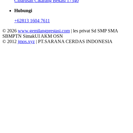
Cibarusah Cikarang Bekasi 17340
Hubungi
+62813 1604 7611
© 2026
www.gemilangprestasi.com
| les privat Sd SMP SMA
SBMPTN SimakUI AKM OSN
© 2012
jmos.xyz
| PT.SARANA CERDAS INDONESIA