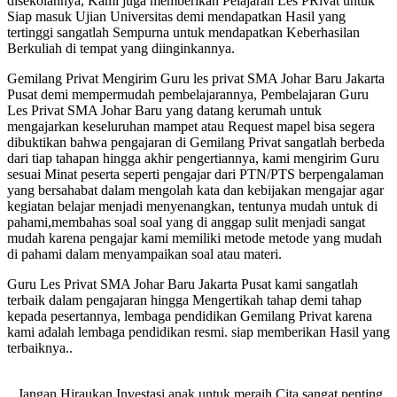
disekolahnya, Kami juga memberikan Pelajaran Les PRivat untuk
Siap masuk Ujian Universitas demi mendapatkan Hasil yang
tertinggi sangatlah Sempurna untuk mendapatkan Keberhasilan
Berkuliah di tempat yang diinginkannya.
Gemilang Privat Mengirim Guru les privat SMA Johar Baru Jakarta
Pusat demi mempermudah pembelajarannya, Pembelajaran Guru
Les Privat SMA Johar Baru yang datang kerumah untuk
mengajarkan keseluruhan mampet atau Request mapel bisa segera
dibuktikan bahwa pengajaran di Gemilang Privat sangatlah berbeda
dari tiap tahapan hingga akhir pengertiannya, kami mengirim Guru
sesuai Minat peserta seperti pengajar dari PTN/PTS berpengalaman
yang bersahabat dalam mengolah kata dan kebijakan mengajar agar
kegiatan belajar menjadi menyenangkan, tentunya mudah untuk di
pahami,membahas soal soal yang di anggap sulit menjadi sangat
mudah karena pengajar kami memiliki metode metode yang mudah
di pahami dalam menyampaikan soal atau materi.
Guru Les Privat SMA Johar Baru Jakarta Pusat kami sangatlah
terbaik dalam pengajaran hingga Mengertikah tahap demi tahap
kepada pesertannya, lembaga pendidikan Gemilang Privat karena
kami adalah lembaga pendidikan resmi. siap memberikan Hasil yang
terbaiknya..
.Jangan Hiraukan Investasi anak untuk meraih Cita sangat penting