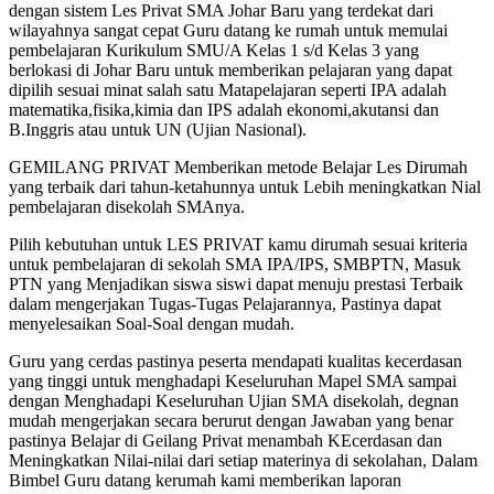
dengan sistem Les Privat SMA Johar Baru yang terdekat dari
wilayahnya sangat cepat Guru datang ke rumah untuk memulai
pembelajaran Kurikulum SMU/A Kelas 1 s/d Kelas 3 yang
berlokasi di Johar Baru untuk memberikan pelajaran yang dapat
dipilih sesuai minat salah satu Matapelajaran seperti IPA adalah
matematika,fisika,kimia dan IPS adalah ekonomi,akutansi dan
B.Inggris atau untuk UN (Ujian Nasional).
GEMILANG PRIVAT Memberikan metode Belajar Les Dirumah
yang terbaik dari tahun-ketahunnya untuk Lebih meningkatkan Nial
pembelajaran disekolah SMAnya.
Pilih kebutuhan untuk LES PRIVAT kamu dirumah sesuai kriteria
untuk pembelajaran di sekolah SMA IPA/IPS, SMBPTN, Masuk
PTN yang Menjadikan siswa siswi dapat menuju prestasi Terbaik
dalam mengerjakan Tugas-Tugas Pelajarannya, Pastinya dapat
menyelesaikan Soal-Soal dengan mudah.
Guru yang cerdas pastinya peserta mendapati kualitas kecerdasan
yang tinggi untuk menghadapi Keseluruhan Mapel SMA sampai
dengan Menghadapi Keseluruhan Ujian SMA disekolah, degnan
mudah mengerjakan secara berurut dengan Jawaban yang benar
pastinya Belajar di Geilang Privat menambah KEcerdasan dan
Meningkatkan Nilai-nilai dari setiap materinya di sekolahan, Dalam
Bimbel Guru datang kerumah kami memberikan laporan