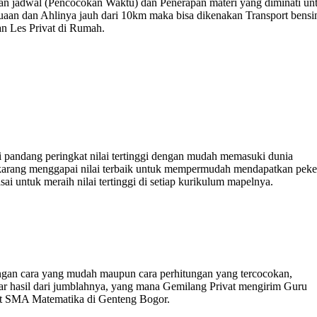
bahan jadwal (Pencocokan Waktu) dan Penerapan materi yang diminati un
suaan dan Ahlinya jauh dari 10km maka bisa dikenakan Transport bensi
n Les Privat di Rumah.
i pandang peringkat nilai tertinggi dengan mudah memasuki dunia
sekarang menggapai nilai terbaik untuk mempermudah mendapatkan peke
 untuk meraih nilai tertinggi di setiap kurikulum mapelnya.
an cara yang mudah maupun cara perhitungan yang tercocokan,
r hasil dari jumblahnya, yang mana Gemilang Privat mengirim Guru
vat SMA Matematika di Genteng Bogor.