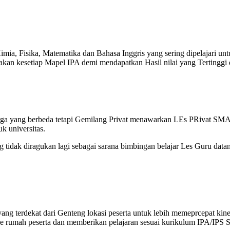
ia, Fisika, Matematika dan Bahasa Inggris yang sering dipelajari un
n kesetiap Mapel IPA demi mendapatkan Hasil nilai yang Tertinggi d
rga yang berbeda tetapi Gemilang Privat menawarkan LEs PRivat SMA 
k universitas.
tidak diragukan lagi sebagai sarana bimbingan belajar Les Guru data
ng terdekat dari Genteng lokasi peserta untuk lebih memeprcepat kine
e rumah peserta dan memberikan pelajaran sesuai kurikulum IPA/IPS 