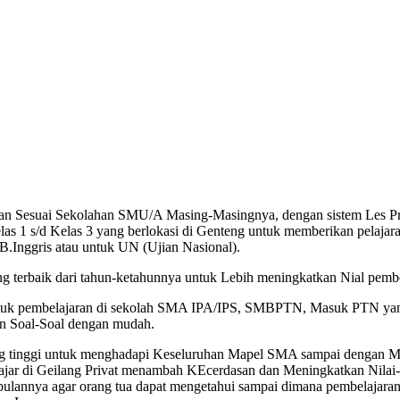
 Sesuai Sekolahan SMU/A Masing-Masingnya, dengan sistem Les Priv
 s/d Kelas 3 yang berlokasi di Genteng untuk memberikan pelajaran y
B.Inggris atau untuk UN (Ujian Nasional).
rbaik dari tahun-ketahunnya untuk Lebih meningkatkan Nial pembe
ntuk pembelajaran di sekolah SMA IPA/IPS, SMBPTN, Masuk PTN yang 
an Soal-Soal dengan mudah.
 yang tinggi untuk menghadapi Keseluruhan Mapel SMA sampai dengan
ajar di Geilang Privat menambah KEcerdasan dan Meningkatkan Nilai-ni
ulannya agar orang tua dapat mengetahui sampai dimana pembelajaran