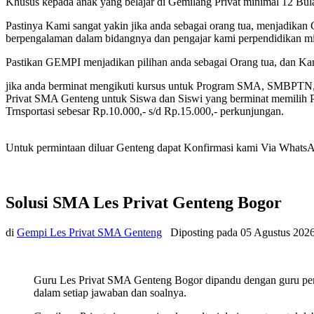
Khusus kepada anak yang belajar di Gemilang Privat minimal 12 Bu
Pastinya Kami sangat yakin jika anda sebagai orang tua, menjadikan 
berpengalaman dalam bidangnya dan pengajar kami perpendidikan min
Pastikan GEMPI menjadikan pilihan anda sebagai Orang tua, dan K
jika anda berminat mengikuti kursus untuk Program SMA, SMBPTN
Privat SMA Genteng untuk Siswa dan Siswi yang berminat memilih Pr
Trnsportasi sebesar Rp.10.000,- s/d Rp.15.000,- perkunjungan.
Untuk permintaan diluar Genteng dapat Konfirmasi kami Via WhatsAPP 
Solusi SMA Les Privat Genteng Bogor
di
Gempi Les Privat SMA Genteng
Diposting pada
05 Agustus 202
Guru Les Privat SMA Genteng Bogor dipandu dengan guru pemb
dalam setiap jawaban dan soalnya.