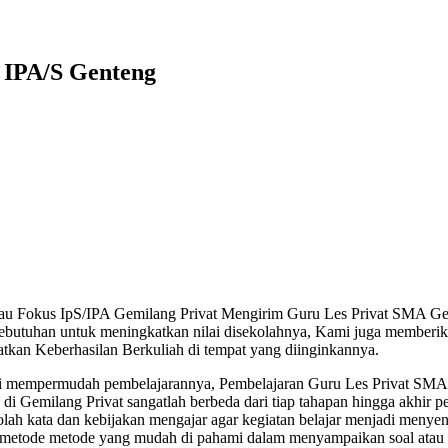
 IPA/S Genteng
au Fokus IpS/IPA Gemilang Privat Mengirim Guru Les Privat SMA Ge
ebutuhan untuk meningkatkan nilai disekolahnya, Kami juga memberika
tkan Keberhasilan Berkuliah di tempat yang diinginkannya.
i mempermudah pembelajarannya, Pembelajaran Guru Les Privat SMA
i Gemilang Privat sangatlah berbeda dari tiap tahapan hingga akhir p
ah kata dan kebijakan mengajar agar kegiatan belajar menjadi menye
i metode metode yang mudah di pahami dalam menyampaikan soal atau 