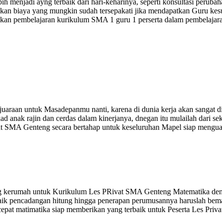
ebih menjadi ayng terbaik dari hari-keharinya, seperti konsultasi peru
cocokan biaya yang mungkin sudah tersepakati jika mendapatkan Guru ke
kan pembelajaran kurikulum SMA 1 guru 1 perserta dalam pembelajara
uaraan untuk Masadepanmu nanti, karena di dunia kerja akan sangat d
ad anak rajin dan cerdas dalam kinerjanya, dnegan itu mulailah dari 
at SMA Genteng secara bertahap untuk keseluruhan Mapel siap menguasai
g kerumah untuk Kurikulum Les PRivat SMA Genteng Matematika deng
baik pencadangan hitung hingga penerapan perumusannya haruslah bema
 cepat matimatika siap memberikan yang terbaik untuk Peserta Les Pri