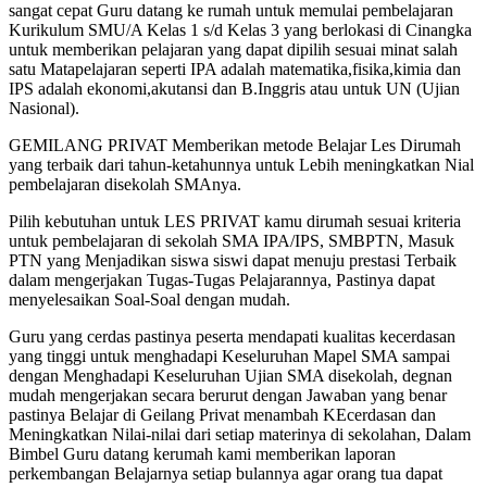
sangat cepat Guru datang ke rumah untuk memulai pembelajaran
Kurikulum SMU/A Kelas 1 s/d Kelas 3 yang berlokasi di Cinangka
untuk memberikan pelajaran yang dapat dipilih sesuai minat salah
satu Matapelajaran seperti IPA adalah matematika,fisika,kimia dan
IPS adalah ekonomi,akutansi dan B.Inggris atau untuk UN (Ujian
Nasional).
GEMILANG PRIVAT Memberikan metode Belajar Les Dirumah
yang terbaik dari tahun-ketahunnya untuk Lebih meningkatkan Nial
pembelajaran disekolah SMAnya.
Pilih kebutuhan untuk LES PRIVAT kamu dirumah sesuai kriteria
untuk pembelajaran di sekolah SMA IPA/IPS, SMBPTN, Masuk
PTN yang Menjadikan siswa siswi dapat menuju prestasi Terbaik
dalam mengerjakan Tugas-Tugas Pelajarannya, Pastinya dapat
menyelesaikan Soal-Soal dengan mudah.
Guru yang cerdas pastinya peserta mendapati kualitas kecerdasan
yang tinggi untuk menghadapi Keseluruhan Mapel SMA sampai
dengan Menghadapi Keseluruhan Ujian SMA disekolah, degnan
mudah mengerjakan secara berurut dengan Jawaban yang benar
pastinya Belajar di Geilang Privat menambah KEcerdasan dan
Meningkatkan Nilai-nilai dari setiap materinya di sekolahan, Dalam
Bimbel Guru datang kerumah kami memberikan laporan
perkembangan Belajarnya setiap bulannya agar orang tua dapat