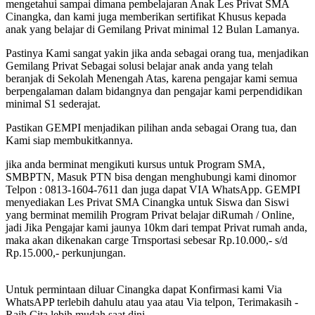
mengetahui sampai dimana pembelajaran Anak Les Privat SMA
Cinangka, dan kami juga memberikan sertifikat Khusus kepada
anak yang belajar di Gemilang Privat minimal 12 Bulan Lamanya.
Pastinya Kami sangat yakin jika anda sebagai orang tua, menjadikan
Gemilang Privat Sebagai solusi belajar anak anda yang telah
beranjak di Sekolah Menengah Atas, karena pengajar kami semua
berpengalaman dalam bidangnya dan pengajar kami perpendidikan
minimal S1 sederajat.
Pastikan GEMPI menjadikan pilihan anda sebagai Orang tua, dan
Kami siap membukitkannya.
jika anda berminat mengikuti kursus untuk Program SMA,
SMBPTN, Masuk PTN bisa dengan menghubungi kami dinomor
Telpon : 0813-1604-7611 dan juga dapat VIA WhatsApp. GEMPI
menyediakan Les Privat SMA Cinangka untuk Siswa dan Siswi
yang berminat memilih Program Privat belajar diRumah / Online,
jadi Jika Pengajar kami jaunya 10km dari tempat Privat rumah anda,
maka akan dikenakan carge Trnsportasi sebesar Rp.10.000,- s/d
Rp.15.000,- perkunjungan.
Untuk permintaan diluar Cinangka dapat Konfirmasi kami Via
WhatsAPP terlebih dahulu atau yaa atau Via telpon, Terimakasih -
Raih Cita lebih mudah saat dini-.