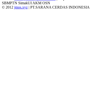
SBMPTN SimakUI AKM OSN
© 2012
jmos.xyz
| PT.SARANA CERDAS INDONESIA