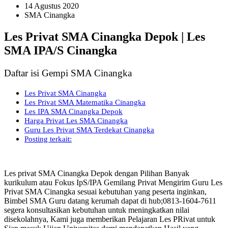
14 Agustus 2020
SMA Cinangka
Les Privat SMA Cinangka Depok | Les
SMA IPA/S Cinangka
Daftar isi Gempi SMA Cinangka
Les Privat SMA Cinangka
Les Privat SMA Matematika Cinangka
Les IPA SMA Cinangka Depok
Harga Privat Les SMA Cinangka
Guru Les Privat SMA Terdekat Cinangka
Posting terkait:
Les privat SMA Cinangka Depok dengan Pilihan Banyak
kurikulum atau Fokus IpS/IPA Gemilang Privat Mengirim Guru Les
Privat SMA Cinangka sesuai kebutuhan yang peserta inginkan,
Bimbel SMA Guru datang kerumah dapat di hub;0813-1604-7611
segera konsultasikan kebutuhan untuk meningkatkan nilai
disekolahnya, Kami juga memberikan Pelajaran Les PRivat untuk