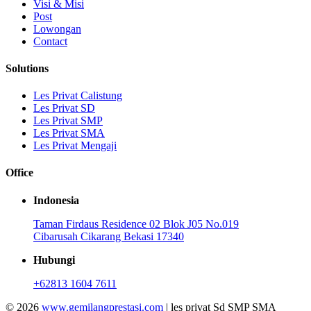
Visi & Misi
Post
Lowongan
Contact
Solutions
Les Privat Calistung
Les Privat SD
Les Privat SMP
Les Privat SMA
Les Privat Mengaji
Office
Indonesia
Taman Firdaus Residence 02 Blok J05 No.019
Cibarusah Cikarang Bekasi 17340
Hubungi
+62813 1604 7611
© 2026
www.gemilangprestasi.com
| les privat Sd SMP SMA