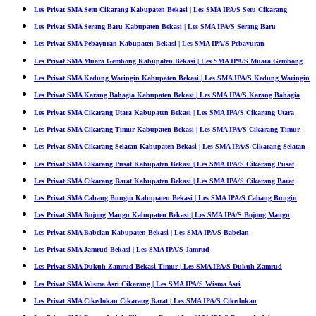
Les Privat SMA Setu Cikarang Kabupaten Bekasi | Les SMA IPA/S Setu Cikarang
Les Privat SMA Serang Baru Kabupaten Bekasi | Les SMA IPA/S Serang Baru
Les Privat SMA Pebayuran Kabupaten Bekasi | Les SMA IPA/S Pebayuran
Les Privat SMA Muara Gembong Kabupaten Bekasi | Les SMA IPA/S Muara Gembong
Les Privat SMA Kedung Waringin Kabupaten Bekasi | Les SMA IPA/S Kedung Waringin
Les Privat SMA Karang Bahagia Kabupaten Bekasi | Les SMA IPA/S Karang Bahagia
Les Privat SMA Cikarang Utara Kabupaten Bekasi | Les SMA IPA/S Cikarang Utara
Les Privat SMA Cikarang Timur Kabupaten Bekasi | Les SMA IPA/S Cikarang Timur
Les Privat SMA Cikarang Selatan Kabupaten Bekasi | Les SMA IPA/S Cikarang Selatan
Les Privat SMA Cikarang Pusat Kabupaten Bekasi | Les SMA IPA/S Cikarang Pusat
Les Privat SMA Cikarang Barat Kabupaten Bekasi | Les SMA IPA/S Cikarang Barat
Les Privat SMA Cabang Bungin Kabupaten Bekasi | Les SMA IPA/S Cabang Bungin
Les Privat SMA Bojong Mangu Kabupaten Bekasi | Les SMA IPA/S Bojong Mangu
Les Privat SMA Babelan Kabupaten Bekasi | Les SMA IPA/S Babelan
Les Privat SMA Jamrud Bekasi | Les SMA IPA/S Jamrud
Les Privat SMA Dukuh Zamrud Bekasi Timur | Les SMA IPA/S Dukuh Zamrud
Les Privat SMA Wisma Asri Cikarang | Les SMA IPA/S Wisma Asri
Les Privat SMA Cikedokan Cikarang Barat | Les SMA IPA/S Cikedokan