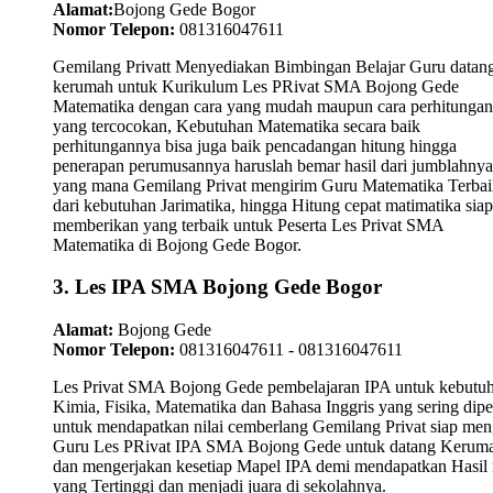
Alamat:
Bojong Gede Bogor
Nomor Telepon:
081316047611
Gemilang Privatt Menyediakan Bimbingan Belajar Guru datan
kerumah untuk Kurikulum Les PRivat SMA Bojong Gede
Matematika dengan cara yang mudah maupun cara perhitungan
yang tercocokan, Kebutuhan Matematika secara baik
perhitungannya bisa juga baik pencadangan hitung hingga
penerapan perumusannya haruslah bemar hasil dari jumblahnya
yang mana Gemilang Privat mengirim Guru Matematika Terbai
dari kebutuhan Jarimatika, hingga Hitung cepat matimatika siap
memberikan yang terbaik untuk Peserta Les Privat SMA
Matematika di Bojong Gede Bogor.
3. Les IPA SMA Bojong Gede Bogor
Alamat:
Bojong Gede
Nomor Telepon:
081316047611 - 081316047611
Les Privat SMA Bojong Gede pembelajaran IPA untuk kebutu
Kimia, Fisika, Matematika dan Bahasa Inggris yang sering dipel
untuk mendapatkan nilai cemberlang Gemilang Privat siap men
Guru Les PRivat IPA SMA Bojong Gede untuk datang Kerum
dan mengerjakan kesetiap Mapel IPA demi mendapatkan Hasil n
yang Tertinggi dan menjadi juara di sekolahnya.