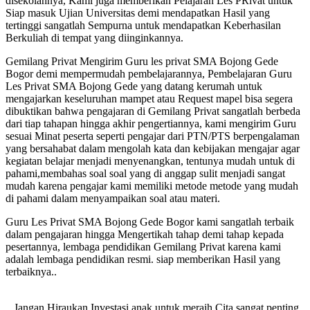
disekolahnya, Kami juga memberikan Pelajaran Les PRivat untuk
Siap masuk Ujian Universitas demi mendapatkan Hasil yang
tertinggi sangatlah Sempurna untuk mendapatkan Keberhasilan
Berkuliah di tempat yang diinginkannya.
Gemilang Privat Mengirim Guru les privat SMA Bojong Gede
Bogor demi mempermudah pembelajarannya, Pembelajaran Guru
Les Privat SMA Bojong Gede yang datang kerumah untuk
mengajarkan keseluruhan mampet atau Request mapel bisa segera
dibuktikan bahwa pengajaran di Gemilang Privat sangatlah berbeda
dari tiap tahapan hingga akhir pengertiannya, kami mengirim Guru
sesuai Minat peserta seperti pengajar dari PTN/PTS berpengalaman
yang bersahabat dalam mengolah kata dan kebijakan mengajar agar
kegiatan belajar menjadi menyenangkan, tentunya mudah untuk di
pahami,membahas soal soal yang di anggap sulit menjadi sangat
mudah karena pengajar kami memiliki metode metode yang mudah
di pahami dalam menyampaikan soal atau materi.
Guru Les Privat SMA Bojong Gede Bogor kami sangatlah terbaik
dalam pengajaran hingga Mengertikah tahap demi tahap kepada
pesertannya, lembaga pendidikan Gemilang Privat karena kami
adalah lembaga pendidikan resmi. siap memberikan Hasil yang
terbaiknya..
.Jangan Hiraukan Investasi anak untuk meraih Cita sangat penting