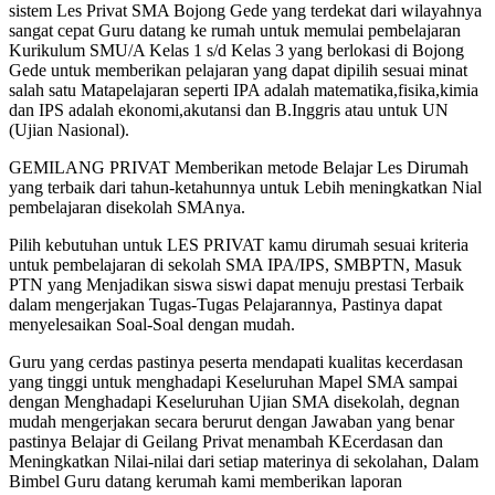
sistem Les Privat SMA Bojong Gede yang terdekat dari wilayahnya
sangat cepat Guru datang ke rumah untuk memulai pembelajaran
Kurikulum SMU/A Kelas 1 s/d Kelas 3 yang berlokasi di Bojong
Gede untuk memberikan pelajaran yang dapat dipilih sesuai minat
salah satu Matapelajaran seperti IPA adalah matematika,fisika,kimia
dan IPS adalah ekonomi,akutansi dan B.Inggris atau untuk UN
(Ujian Nasional).
GEMILANG PRIVAT Memberikan metode Belajar Les Dirumah
yang terbaik dari tahun-ketahunnya untuk Lebih meningkatkan Nial
pembelajaran disekolah SMAnya.
Pilih kebutuhan untuk LES PRIVAT kamu dirumah sesuai kriteria
untuk pembelajaran di sekolah SMA IPA/IPS, SMBPTN, Masuk
PTN yang Menjadikan siswa siswi dapat menuju prestasi Terbaik
dalam mengerjakan Tugas-Tugas Pelajarannya, Pastinya dapat
menyelesaikan Soal-Soal dengan mudah.
Guru yang cerdas pastinya peserta mendapati kualitas kecerdasan
yang tinggi untuk menghadapi Keseluruhan Mapel SMA sampai
dengan Menghadapi Keseluruhan Ujian SMA disekolah, degnan
mudah mengerjakan secara berurut dengan Jawaban yang benar
pastinya Belajar di Geilang Privat menambah KEcerdasan dan
Meningkatkan Nilai-nilai dari setiap materinya di sekolahan, Dalam
Bimbel Guru datang kerumah kami memberikan laporan