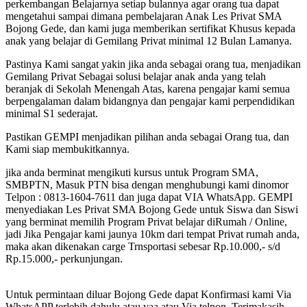
perkembangan Belajarnya setiap bulannya agar orang tua dapat
mengetahui sampai dimana pembelajaran Anak Les Privat SMA
Bojong Gede, dan kami juga memberikan sertifikat Khusus kepada
anak yang belajar di Gemilang Privat minimal 12 Bulan Lamanya.
Pastinya Kami sangat yakin jika anda sebagai orang tua, menjadikan
Gemilang Privat Sebagai solusi belajar anak anda yang telah
beranjak di Sekolah Menengah Atas, karena pengajar kami semua
berpengalaman dalam bidangnya dan pengajar kami perpendidikan
minimal S1 sederajat.
Pastikan GEMPI menjadikan pilihan anda sebagai Orang tua, dan
Kami siap membukitkannya.
jika anda berminat mengikuti kursus untuk Program SMA,
SMBPTN, Masuk PTN bisa dengan menghubungi kami dinomor
Telpon : 0813-1604-7611 dan juga dapat VIA WhatsApp. GEMPI
menyediakan Les Privat SMA Bojong Gede untuk Siswa dan Siswi
yang berminat memilih Program Privat belajar diRumah / Online,
jadi Jika Pengajar kami jaunya 10km dari tempat Privat rumah anda,
maka akan dikenakan carge Trnsportasi sebesar Rp.10.000,- s/d
Rp.15.000,- perkunjungan.
Untuk permintaan diluar Bojong Gede dapat Konfirmasi kami Via
WhatsAPP terlebih dahulu atau yaa atau Via telpon, Terimakasih -