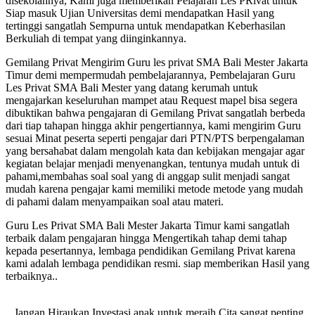
disekolahnya, Kami juga memberikan Pelajaran Les PRivat untuk
Siap masuk Ujian Universitas demi mendapatkan Hasil yang
tertinggi sangatlah Sempurna untuk mendapatkan Keberhasilan
Berkuliah di tempat yang diinginkannya.
Gemilang Privat Mengirim Guru les privat SMA Bali Mester Jakarta
Timur demi mempermudah pembelajarannya, Pembelajaran Guru
Les Privat SMA Bali Mester yang datang kerumah untuk
mengajarkan keseluruhan mampet atau Request mapel bisa segera
dibuktikan bahwa pengajaran di Gemilang Privat sangatlah berbeda
dari tiap tahapan hingga akhir pengertiannya, kami mengirim Guru
sesuai Minat peserta seperti pengajar dari PTN/PTS berpengalaman
yang bersahabat dalam mengolah kata dan kebijakan mengajar agar
kegiatan belajar menjadi menyenangkan, tentunya mudah untuk di
pahami,membahas soal soal yang di anggap sulit menjadi sangat
mudah karena pengajar kami memiliki metode metode yang mudah
di pahami dalam menyampaikan soal atau materi.
Guru Les Privat SMA Bali Mester Jakarta Timur kami sangatlah
terbaik dalam pengajaran hingga Mengertikah tahap demi tahap
kepada pesertannya, lembaga pendidikan Gemilang Privat karena
kami adalah lembaga pendidikan resmi. siap memberikan Hasil yang
terbaiknya..
.Jangan Hiraukan Investasi anak untuk meraih Cita sangat penting