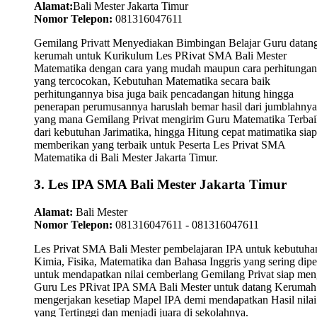
Alamat:
Bali Mester Jakarta Timur
Nomor Telepon:
081316047611
Gemilang Privatt Menyediakan Bimbingan Belajar Guru datan
kerumah untuk Kurikulum Les PRivat SMA Bali Mester
Matematika dengan cara yang mudah maupun cara perhitungan
yang tercocokan, Kebutuhan Matematika secara baik
perhitungannya bisa juga baik pencadangan hitung hingga
penerapan perumusannya haruslah bemar hasil dari jumblahnya
yang mana Gemilang Privat mengirim Guru Matematika Terbai
dari kebutuhan Jarimatika, hingga Hitung cepat matimatika siap
memberikan yang terbaik untuk Peserta Les Privat SMA
Matematika di Bali Mester Jakarta Timur.
3. Les IPA SMA Bali Mester Jakarta Timur
Alamat:
Bali Mester
Nomor Telepon:
081316047611 - 081316047611
Les Privat SMA Bali Mester pembelajaran IPA untuk kebutuha
Kimia, Fisika, Matematika dan Bahasa Inggris yang sering dipel
untuk mendapatkan nilai cemberlang Gemilang Privat siap men
Guru Les PRivat IPA SMA Bali Mester untuk datang Kerumah
mengerjakan kesetiap Mapel IPA demi mendapatkan Hasil nilai
yang Tertinggi dan menjadi juara di sekolahnya.