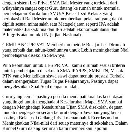
dengan sistem Les Privat SMA Bali Mester yang terdekat dari
wilayahnya sangat cepat Guru datang ke rumah untuk memulai
pembelajaran Kurikulum SMU/A Kelas 1 s/d Kelas 3 yang
berlokasi di Bali Mester untuk memberikan pelajaran yang dapat
dipilih sesuai minat salah satu Matapelajaran seperti IPA adalah
matematika,fisika,kimia dan IPS adalah ekonomi,akutansi dan
B.Inggris atau untuk UN (Ujian Nasional).
GEMILANG PRIVAT Memberikan metode Belajar Les Dirumah
yang terbaik dari tahun-ketahunnya untuk Lebih meningkatkan Nial
pembelajaran disekolah SMAnya.
Pilih kebutuhan untuk LES PRIVAT kamu dirumah sesuai kriteria
untuk pembelajaran di sekolah SMA IPA/IPS, SMBPTN, Masuk
PTN yang Menjadikan siswa siswi dapat menuju prestasi Terbaik
dalam mengerjakan Tugas-Tugas Pelajarannya, Pastinya dapat
menyelesaikan Soal-Soal dengan mudah.
Guru yang cerdas pastinya peserta mendapati kualitas kecerdasan
yang tinggi untuk menghadapi Keseluruhan Mapel SMA sampai
dengan Menghadapi Keseluruhan Ujian SMA disekolah, degnan
mudah mengerjakan secara berurut dengan Jawaban yang benar
pastinya Belajar di Geilang Privat menambah KEcerdasan dan
Meningkatkan Nilai-nilai dari setiap materinya di sekolahan, Dalam
Bimbel Guru datang kerumah kami memberikan laporan