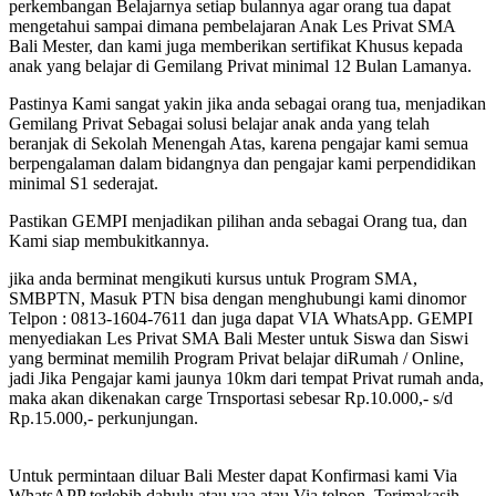
perkembangan Belajarnya setiap bulannya agar orang tua dapat
mengetahui sampai dimana pembelajaran Anak Les Privat SMA
Bali Mester, dan kami juga memberikan sertifikat Khusus kepada
anak yang belajar di Gemilang Privat minimal 12 Bulan Lamanya.
Pastinya Kami sangat yakin jika anda sebagai orang tua, menjadikan
Gemilang Privat Sebagai solusi belajar anak anda yang telah
beranjak di Sekolah Menengah Atas, karena pengajar kami semua
berpengalaman dalam bidangnya dan pengajar kami perpendidikan
minimal S1 sederajat.
Pastikan GEMPI menjadikan pilihan anda sebagai Orang tua, dan
Kami siap membukitkannya.
jika anda berminat mengikuti kursus untuk Program SMA,
SMBPTN, Masuk PTN bisa dengan menghubungi kami dinomor
Telpon : 0813-1604-7611 dan juga dapat VIA WhatsApp. GEMPI
menyediakan Les Privat SMA Bali Mester untuk Siswa dan Siswi
yang berminat memilih Program Privat belajar diRumah / Online,
jadi Jika Pengajar kami jaunya 10km dari tempat Privat rumah anda,
maka akan dikenakan carge Trnsportasi sebesar Rp.10.000,- s/d
Rp.15.000,- perkunjungan.
Untuk permintaan diluar Bali Mester dapat Konfirmasi kami Via
WhatsAPP terlebih dahulu atau yaa atau Via telpon, Terimakasih -