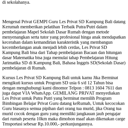
di sekolahanya.
Mengenal Privat GEMPI Guru Les Privat SD Kampung Bali datang
Kerumah memberikan pelatihan Terbaik Putra/Putri dalam
pembelajaran Mapel Sekolah Dasar Rumah dengan metode
menyenangkan serta tutor yang profesional hinga anak mendapatkan
kecerahan dalam kemandirian karakteristik yang membangun
kecemberlangan anak menjadi lebih cerdas, Les Privat SD
Kampung Bali bisa dari Tahap pembelajaran Bacaan dan hitungan
dasar Matematika bisa juga memulai tahap Pembelajaran Hitung
Jarimatika SD di Kampung Bali, Bahasa Inggris SD(Sekolah Dasar)
pembelajaran di Rumah.
Kursus Les Privat SD Kampung Bali untuk kamu Jika Berminat
mengikuti kursus untuk Program SD usia 6 s/d 12 Tahun bisa
dengan menghubungi kami dinomor Telpon : 0813 1604 7611 dan
juga dapat VIA WhatsApp. GEMILANG PRIVAT menyediakan
Les Privat untuk Putra Putri yang berminat memilih Program
Bimbingan Belajar Privat Guru datang keRumah, Untuk kecocokan
Guru biasanya semua pipihan dari orang tua murid, jika Orang tua
murid cocok dengan guru yang memiliki jangkauan jauh pengajar
dari rumah peserta 10km maka dimohon maaf akan dikenakan carge
Trnsportasi sebesar Rp.10.000,- perkunjungannya.