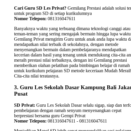
Cari Guru SD Les Privat?
Gemilang Prestasi adalah solusi te
untuk program SD di setiap kurikulumnya
Nomor Telepon:
081316047611
Banyaknya waktu yang terbuang dimana teknologi canggi atau
teman-teman yang sering mengajak bermain hingga lupa waktu,
Gemilang Privat mengirim Guru untuk anak anda lupa waktu 
mendapatkan nilai terbaik di sekolahnya, dengan metode
menyenangkan bermain dalam pembelajaranya mendapatkan
kecerian dalam hasil yang tenang untuk mendukung cita-cita a
meraih prestasi nilai terbaiknya, dengan ini Gemilang prestasi
memberikan olahan pelatihan pada bimbingan belajar di rumah
untuk kurikulum pelajaran SD metode keceriaan Mudah Merai
Cita-cita nilai teratasnya.
3. Guru Les Sekolah Dasar Kampung Bali Jaka
Pusat
SD Privat:
Guru Les Sekolah Dasar selalu sigap, siap dan terf
pembelajaran dengan ramah senyum menyenangkan cepat
berprestasi bersama guru Gempi Privat
Nomor Telepon:
081316047611 - 081316047611
Menjadikan Mapel SD lebih cepat mengendalikan sesi pelajarn