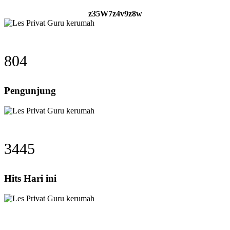
z35W7z4v9z8w
804
Pengunjung
3445
Hits Hari ini