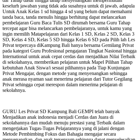
dar Tahap dasar hingga tahap menyenangkan mempermudah
keselurh jawaban yang tidak ada susahnya untuk di jawab, adapula
Untuk Anak Kelas 1 sd hingga 4 sd yang belum dapat memahami
tanda baca, tanda menulis hingga berhitung dapat melancarkan
pembelajaran Guru Baca Tulis SD dirumah bersama Guru Tahap
tercepat agar bisa melancarkan pembelajaranya, untuk kamu yang
ingin memilih Matapelajaran dari Kelas 1 SD, Kelas 2 SD, Kelas 3
SD, Kelas 4 SD, Kelas 5 SD hingga Kelas 6 SD pada Pilih lah Les
Privat terpercaya diKampung Bali hanya bersama Gemilang Privat
pada kategori Guru Profesional pengajaran Tingkat Nasional hingga
International untuk anak cepat cerdas dan menjadikan Nilai Terbaik
di sekolahanya, memberikan pelajaran untuk Mapel Pilihan Tahap
kebutuhan Anak Siswa/i sesuai pilihannya pada Tiap Kunjungan
Privat Mengajar, dengan metode yang menyenangkan sehingga
anak merasa nyaman saat menerima pelajaran dari Tutor Gegilang
Privat sehingga cepat merespon dalam menerima pelajaran di
sekolahnya.
GURU Les Privat SD Kampung Bali GEMPI telah banyak
Menjadikan anak indonesia menjadi Cerdas dan Juara di
sekolahannya dan mudah menuju prestasi yang Terbaik dalam
mengerjakan Tugas-Tugas Pelajarannya yang di jalani dengan
Metode Pembimbing Fokus dan Bahagia mengajar secara
menyenangkan, dan anak tersenyum sehingga dapat menyelesaikan