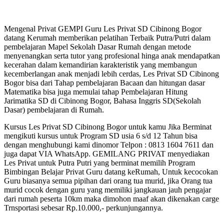
Mengenal Privat GEMPI Guru Les Privat SD Cibinong Bogor
datang Kerumah memberikan pelatihan Terbaik Putra/Putri dalam
pembelajaran Mapel Sekolah Dasar Rumah dengan metode
menyenangkan serta tutor yang profesional hinga anak mendapatkan
kecerahan dalam kemandirian karakteristik yang membangun
kecemberlangan anak menjadi lebih cerdas, Les Privat SD Cibinong
Bogor bisa dari Tahap pembelajaran Bacaan dan hitungan dasar
Matematika bisa juga memulai tahap Pembelajaran Hitung
Jarimatika SD di Cibinong Bogor, Bahasa Inggris SD(Sekolah
Dasar) pembelajaran di Rumah.
Kursus Les Privat SD Cibinong Bogor untuk kamu Jika Berminat
mengikuti kursus untuk Program SD usia 6 s/d 12 Tahun bisa
dengan menghubungi kami dinomor Telpon : 0813 1604 7611 dan
juga dapat VIA WhatsApp. GEMILANG PRIVAT menyediakan
Les Privat untuk Putra Putri yang berminat memilih Program
Bimbingan Belajar Privat Guru datang keRumah, Untuk kecocokan
Guru biasanya semua pipihan dari orang tua murid, jika Orang tua
murid cocok dengan guru yang memiliki jangkauan jauh pengajar
dari rumah peserta 10km maka dimohon maaf akan dikenakan carge
Trnsportasi sebesar Rp.10.000,- perkunjungannya.