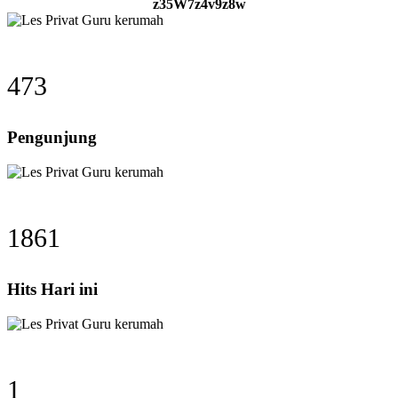
z35W7z4v9z8w
473
Pengunjung
1861
Hits Hari ini
1