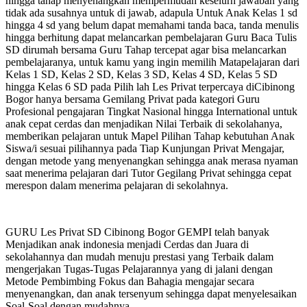
hingga tahap menyenangkan mempermudah keselurh jawaban yang
tidak ada susahnya untuk di jawab, adapula Untuk Anak Kelas 1 sd
hingga 4 sd yang belum dapat memahami tanda baca, tanda menulis
hingga berhitung dapat melancarkan pembelajaran Guru Baca Tulis
SD dirumah bersama Guru Tahap tercepat agar bisa melancarkan
pembelajaranya, untuk kamu yang ingin memilih Matapelajaran dari
Kelas 1 SD, Kelas 2 SD, Kelas 3 SD, Kelas 4 SD, Kelas 5 SD
hingga Kelas 6 SD pada Pilih lah Les Privat terpercaya diCibinong
Bogor hanya bersama Gemilang Privat pada kategori Guru
Profesional pengajaran Tingkat Nasional hingga International untuk
anak cepat cerdas dan menjadikan Nilai Terbaik di sekolahanya,
memberikan pelajaran untuk Mapel Pilihan Tahap kebutuhan Anak
Siswa/i sesuai pilihannya pada Tiap Kunjungan Privat Mengajar,
dengan metode yang menyenangkan sehingga anak merasa nyaman
saat menerima pelajaran dari Tutor Gegilang Privat sehingga cepat
merespon dalam menerima pelajaran di sekolahnya.
GURU Les Privat SD Cibinong Bogor GEMPI telah banyak
Menjadikan anak indonesia menjadi Cerdas dan Juara di
sekolahannya dan mudah menuju prestasi yang Terbaik dalam
mengerjakan Tugas-Tugas Pelajarannya yang di jalani dengan
Metode Pembimbing Fokus dan Bahagia mengajar secara
menyenangkan, dan anak tersenyum sehingga dapat menyelesaikan
Soal-Soal dengan mudahnya.