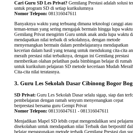
Cari Guru SD Les Privat?
Gemilang Prestasi adalah solusi te
untuk program SD di setiap kurikulumnya
Nomor Telepon:
081316047611
Banyaknya waktu yang terbuang dimana teknologi canggi atau
teman-teman yang sering mengajak bermain hingga lupa waktu,
Gemilang Privat mengirim Guru untuk anak anda lupa waktu 
mendapatkan nilai terbaik di sekolahnya, dengan metode
menyenangkan bermain dalam pembelajaranya mendapatkan
kecerian dalam hasil yang tenang untuk mendukung cita-cita a
meraih prestasi nilai terbaiknya, dengan ini Gemilang prestasi
memberikan olahan pelatihan pada bimbingan belajar di rumah
untuk kurikulum pelajaran SD metode keceriaan Mudah Merai
Cita-cita nilai teratasnya.
3. Guru Les Sekolah Dasar Cibinong Bogor Bog
SD Privat:
Guru Les Sekolah Dasar selalu sigap, siap dan terf
pembelajaran dengan ramah senyum menyenangkan cepat
berprestasi bersama guru Gempi Privat
Nomor Telepon:
081316047611 - 081316047611
Menjadikan Mapel SD lebih cepat mengendalikan sesi pelajarn
disekolahan untuk mendapatkan nilai Terbaik dan berpositif da
belajar menggunakan metode terbaik Gemilang Prestasi dan su