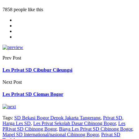
7858 people like this
Prev Post
Les Privat SD Cibubur Cileungsi
Next Post
Les Privat SD Ciomas Bogor
Tags:
SD Bekasi Bogor Depok Jakarta Tangerang
,
Privat SD
,
Harga Les SD
,
Les Privat Sekolah Dasar Cibinong Bogor
,
Les
PRivat SD Cibinong Bogor
,
Biaya Les Privat SD Cibinong Bogor
,
Mapel SD International/nasional Cibinong Bogor
,
Privat SD