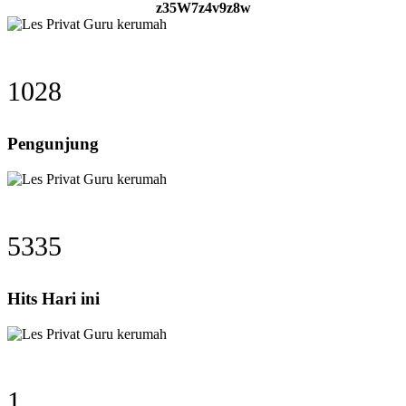
z35W7z4v9z8w
1028
Pengunjung
5335
Hits Hari ini
1