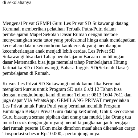
di sekolahanya.
Mengenal Privat GEMPI Guru Les Privat SD Sukawangi datang
Kerumah memberikan pelatihan Terbaik Putra/Putri dalam
pembelajaran Mapel Sekolah Dasar Rumah dengan metode
menyenangkan serta tutor yang profesional hinga anak mendapatkan
kecerahan dalam kemandirian karakteristik yang membangun
kecemberlangan anak menjadi lebih cerdas, Les Privat SD
Sukawangi bisa dari Tahap pembelajaran Bacaan dan hitungan
dasar Matematika bisa juga memulai tahap Pembelajaran Hitung
Jarimatika SD di Sukawangi, Bahasa Inggris SD(Sekolah Dasar)
pembelajaran di Rumah.
Kursus Les Privat SD Sukawangi untuk kamu Jika Berminat
mengikuti kursus untuk Program SD usia 6 s/d 12 Tahun bisa
dengan menghubungi kami dinomor Telpon : 0813 1604 7611 dan
juga dapat VIA WhatsApp. GEMILANG PRIVAT menyediakan
Les Privat untuk Putra Putri yang berminat memilih Program
Bimbingan Belajar Privat Guru datang keRumah, Untuk kecocokan
Guru biasanya semua pipihan dari orang tua murid, jika Orang tua
murid cocok dengan guru yang memiliki jangkauan jauh pengajar
dari rumah peserta 10km maka dimohon maaf akan dikenakan carge
Trnsportasi sebesar Rp.10.000,- perkunjungannya.