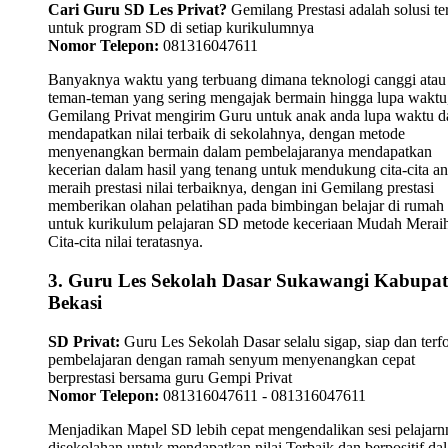
Cari Guru SD Les Privat?
Gemilang Prestasi adalah solusi te
untuk program SD di setiap kurikulumnya
Nomor Telepon:
081316047611
Banyaknya waktu yang terbuang dimana teknologi canggi atau
teman-teman yang sering mengajak bermain hingga lupa waktu,
Gemilang Privat mengirim Guru untuk anak anda lupa waktu 
mendapatkan nilai terbaik di sekolahnya, dengan metode
menyenangkan bermain dalam pembelajaranya mendapatkan
kecerian dalam hasil yang tenang untuk mendukung cita-cita a
meraih prestasi nilai terbaiknya, dengan ini Gemilang prestasi
memberikan olahan pelatihan pada bimbingan belajar di rumah
untuk kurikulum pelajaran SD metode keceriaan Mudah Merai
Cita-cita nilai teratasnya.
3. Guru Les Sekolah Dasar Sukawangi Kabupa
Bekasi
SD Privat:
Guru Les Sekolah Dasar selalu sigap, siap dan terf
pembelajaran dengan ramah senyum menyenangkan cepat
berprestasi bersama guru Gempi Privat
Nomor Telepon:
081316047611 - 081316047611
Menjadikan Mapel SD lebih cepat mengendalikan sesi pelajarn
disekolahan untuk mendapatkan nilai Terbaik dan berpositif da