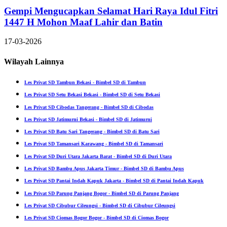
Gempi Mengucapkan Selamat Hari Raya Idul Fitri
1447 H Mohon Maaf Lahir dan Batin
17-03-2026
Wilayah Lainnya
Les Privat SD Tambun Bekasi - Bimbel SD di Tambun
Les Privat SD Setu Bekasi Bekasi - Bimbel SD di Setu Bekasi
Les Privat SD Cibodas Tangerang - Bimbel SD di Cibodas
Les Privat SD Jatimurni Bekasi - Bimbel SD di Jatimurni
Les Privat SD Batu Sari Tangerang - Bimbel SD di Batu Sari
Les Privat SD Tamansari Karawang - Bimbel SD di Tamansari
Les Privat SD Duri Utara Jakarta Barat - Bimbel SD di Duri Utara
Les Privat SD Bambu Apus Jakarta Timur - Bimbel SD di Bambu Apus
Les Privat SD Pantai Indah Kapuk Jakarta - Bimbel SD di Pantai Indah Kapuk
Les Privat SD Parung Panjang Bogor - Bimbel SD di Parung Panjang
Les Privat SD Cibubur Cileungsi - Bimbel SD di Cibubur Cileungsi
Les Privat SD Ciomas Bogor Bogor - Bimbel SD di Ciomas Bogor