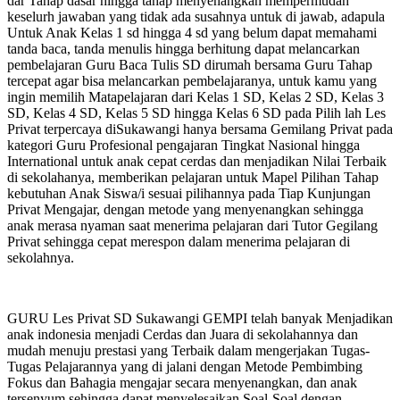
dar Tahap dasar hingga tahap menyenangkan mempermudah
keselurh jawaban yang tidak ada susahnya untuk di jawab, adapula
Untuk Anak Kelas 1 sd hingga 4 sd yang belum dapat memahami
tanda baca, tanda menulis hingga berhitung dapat melancarkan
pembelajaran Guru Baca Tulis SD dirumah bersama Guru Tahap
tercepat agar bisa melancarkan pembelajaranya, untuk kamu yang
ingin memilih Matapelajaran dari Kelas 1 SD, Kelas 2 SD, Kelas 3
SD, Kelas 4 SD, Kelas 5 SD hingga Kelas 6 SD pada Pilih lah Les
Privat terpercaya diSukawangi hanya bersama Gemilang Privat pada
kategori Guru Profesional pengajaran Tingkat Nasional hingga
International untuk anak cepat cerdas dan menjadikan Nilai Terbaik
di sekolahanya, memberikan pelajaran untuk Mapel Pilihan Tahap
kebutuhan Anak Siswa/i sesuai pilihannya pada Tiap Kunjungan
Privat Mengajar, dengan metode yang menyenangkan sehingga
anak merasa nyaman saat menerima pelajaran dari Tutor Gegilang
Privat sehingga cepat merespon dalam menerima pelajaran di
sekolahnya.
GURU Les Privat SD Sukawangi GEMPI telah banyak Menjadikan
anak indonesia menjadi Cerdas dan Juara di sekolahannya dan
mudah menuju prestasi yang Terbaik dalam mengerjakan Tugas-
Tugas Pelajarannya yang di jalani dengan Metode Pembimbing
Fokus dan Bahagia mengajar secara menyenangkan, dan anak
tersenyum sehingga dapat menyelesaikan Soal-Soal dengan