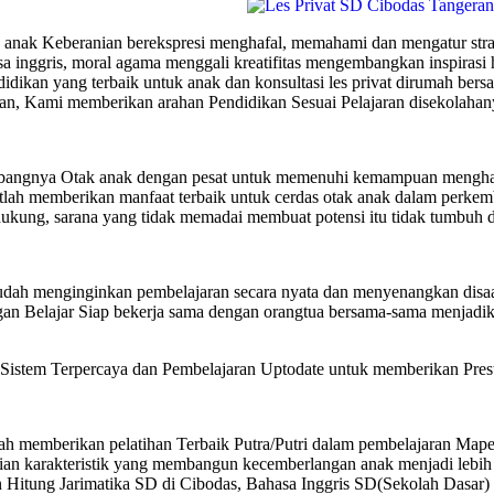
anak Keberanian berekspresi menghafal, memahami dan mengatur strateg
asa inggris, moral agama menggali kreatifitas mengembangkan inspiras
dikan yang terbaik untuk anak dan konsultasi les privat dirumah be
an, Kami memberikan arahan Pendidikan Sesuai Pelajaran disekolahan
bangnya Otak anak dengan pesat untuk memenuhi kemampuan menghafal
lah memberikan manfaat terbaik untuk cerdas otak anak dalam perkemb
kung, sarana yang tidak memadai membuat potensi itu tidak tumbuh 
dah menginginkan pembelajaran secara nyata dan menyenangkan disaa
 Belajar Siap bekerja sama dengan orangtua bersama-sama menjadika
m Terpercaya dan Pembelajaran Uptodate untuk memberikan Prestasi
 memberikan pelatihan Terbaik Putra/Putri dalam pembelajaran Map
an karakteristik yang membangun kecemberlangan anak menjadi lebih 
n Hitung Jarimatika SD di Cibodas, Bahasa Inggris SD(Sekolah Dasar)