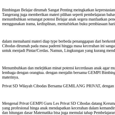
Bimbingan Belajar dirumah Sangat Penting meingkatkan keprestasian 
Tangerang juga memberikan materi pilihan seperti pembelajaran bah
menumbuhkan semangat potensi Belajar anak segera manfaatkan pendi
menggunakan irama, kedisplinan, mentafsirkan buku pembiasaan hari
dalam memahami materi diap type berbeda penanggapan dari berkem
Cibodas dirumah pada masa pademi hingga masa kecerahan ini sangat
untuk menjadi Pintar/Cerdas. Namun, Lingkungan yang kurang mendu
Menumbuhkan dan melejitkan minat potensi kecerdasan anak agar mu
lembaga dengan orangtua. dengan menjalin bersama GEMPI Bimbingan
materinya.
Privat SD Wilayah Cibodas Bersama GEMILANG PRIVAT, dengan Siste
Mengenal Privat GEMPI Guru Les Privat SD Cibodas datang Kerumah
yang profesional hinga anak mendapatkan kecerahan dalam kemandiri
dan hitungan dasar Matematika bisa juga memulai tahap Pembelajara