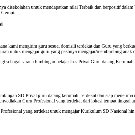
ya disekolahan untuk mendapatkan nilai Terbaik dan berpositif dalam
a Gempi.
i
na kami mengirim guru sesuai domisili terdekat dan Guru yang berkual
murah untuk mengajar guru yang pastinya mengajar/membimbing anak d
lagi sebagai sarana bimbingan belajar Les Privat Guru datang Kerumah
Bimbingan SD Privat guru datang kerumah Terdekat dan siap menerim
enyediakan Guru Profesional yang terdekat dari lokasi tempat tinggal a
ofesional yang terdekat untuk mengajar Kurikulum SD Nasional hingg