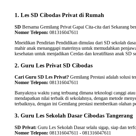
1. Les SD Cibodas Privat di Rumah
SD
Bersama Gemilang Privat Gapai Cita-cita dari Sekarang ber
Nomor Telepon:
081316047611
Mneidikan Pendirian Pendidikan dimulau dari SD sekolah dasar
mahir anak menanggapi materinya untuk memudahkan penjawaban
kesehatan untuk menjadikan Cerdas dan kreatifitasn anak SD 
2. Guru Les Privat SD Cibodas
Cari Guru SD Les Privat?
Gemilang Prestasi adalah solusi t
Nomor Telepon:
081316047611
Banyaknya waktu yang terbuang dimana teknologi canggi atau
mendapatkan nilai terbaik di sekolahnya, dengan metode menye
terbaiknya, dengan ini Gemilang prestasi memberikan olahan pe
3. Guru Les Sekolah Dasar Cibodas Tangerang
SD Privat:
Guru Les Sekolah Dasar selalu sigap, siap dan te
Nomor Telepon:
081316047611 - 081316047611