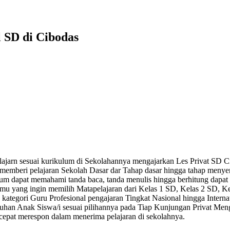
 SD di Cibodas
elajarn sesuai kurikulum di Sekolahannya mengajarkan Les Privat S
 memberi pelajaran Sekolah Dasar dar Tahap dasar hingga tahap men
elum dapat memahami tanda baca, tanda menulis hingga berhitung dapa
amu yang ingin memilih Matapelajaran dari Kelas 1 SD, Kelas 2 SD, Ke
kategori Guru Profesional pengajaran Tingkat Nasional hingga Internat
tuhan Anak Siswa/i sesuai pilihannya pada Tiap Kunjungan Privat Me
 cepat merespon dalam menerima pelajaran di sekolahnya.