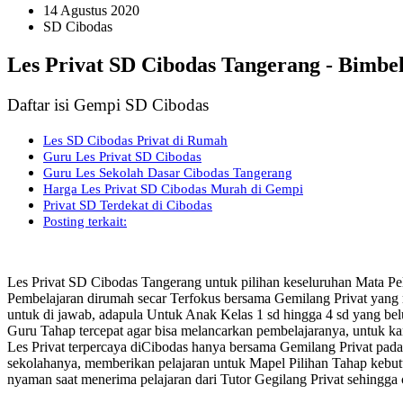
14 Agustus 2020
SD Cibodas
Les Privat SD Cibodas Tangerang - Bimbel
Daftar isi Gempi SD Cibodas
Les SD Cibodas Privat di Rumah
Guru Les Privat SD Cibodas
Guru Les Sekolah Dasar Cibodas Tangerang
Harga Les Privat SD Cibodas Murah di Gempi
Privat SD Terdekat di Cibodas
Posting terkait:
Les Privat SD Cibodas Tangerang untuk pilihan keseluruhan Mata P
Pembelajaran dirumah secar Terfokus bersama Gemilang Privat yang
untuk di jawab, adapula Untuk Anak Kelas 1 sd hingga 4 sd yang b
Guru Tahap tercepat agar bisa melancarkan pembelajaranya, untuk k
Les Privat terpercaya diCibodas hanya bersama Gemilang Privat pada 
sekolahanya, memberikan pelajaran untuk Mapel Pilihan Tahap kebu
nyaman saat menerima pelajaran dari Tutor Gegilang Privat sehingga