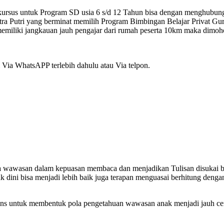
kursus untuk Program SD usia 6 s/d 12 Tahun bisa dengan menghubun
utri yang berminat memilih Program Bimbingan Belajar Privat Gur
memiliki jangkauan jauh pengajar dari rumah peserta 10km maka dimoh
Via WhatsAPP terlebih dahulu atau Via telpon.
la wawasan dalam kepuasan membaca dan menjadikan Tulisan disukai 
jak dini bisa menjadi lebih baik juga terapan menguasai berhitung deng
s untuk membentuk pola pengetahuan wawasan anak menjadi jauh ceria