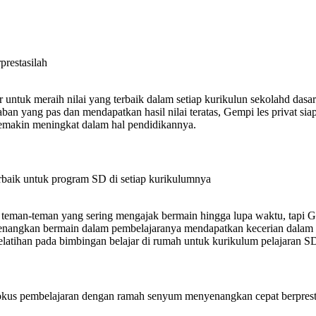
prestasilah
 untuk meraih nilai yang terbaik dalam setiap kurikulun sekolahd das
 yang pas dan mendapatkan hasil nilai teratas, Gempi les privat si
semakin meningkat dalam hal pendidikannya.
erbaik untuk program SD di setiap kurikulumnya
 teman-teman yang sering mengajak bermain hingga lupa waktu, tapi 
nangkan bermain dalam pembelajaranya mendapatkan kecerian dalam has
latihan pada bimbingan belajar di rumah untuk kurikulum pelajaran SD
rfokus pembelajaran dengan ramah senyum menyenangkan cepat berprest