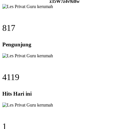
z35W7z4v9z8w
817
Pengunjung
4119
Hits Hari ini
1