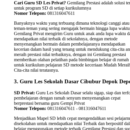
Cari Guru SD Les Privat?
Gemilang Prestasi adalah solusi te
untuk program SD di setiap kurikulumnya
Nomor Telepon:
081316047611
Banyaknya waktu yang terbuang dimana teknologi canggi atau
teman-teman yang sering mengajak bermain hingga lupa waktu,
Gemilang Privat mengirim Guru untuk anak anda lupa waktu 
mendapatkan nilai terbaik di sekolahnya, dengan metode
menyenangkan bermain dalam pembelajaranya mendapatkan
kecerian dalam hasil yang tenang untuk mendukung cita-cita a
meraih prestasi nilai terbaiknya, dengan ini Gemilang prestasi
memberikan olahan pelatihan pada bimbingan belajar di rumah
untuk kurikulum pelajaran SD metode keceriaan Mudah Merai
Cita-cita nilai teratasnya.
3. Guru Les Sekolah Dasar Cibubur Depok Dep
SD Privat:
Guru Les Sekolah Dasar selalu sigap, siap dan terf
pembelajaran dengan ramah senyum menyenangkan cepat
berprestasi bersama guru Gempi Privat
Nomor Telepon:
081316047611 - 081316047611
Menjadikan Mapel SD lebih cepat mengendalikan sesi pelajarn
disekolahan untuk mendapatkan nilai Terbaik dan berpositif da
belajar menggunakan metode terbaik Gemilang Prestasi dan su