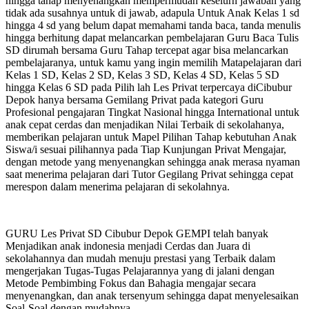
hingga tahap menyenangkan mempermudah keselurh jawaban yang
tidak ada susahnya untuk di jawab, adapula Untuk Anak Kelas 1 sd
hingga 4 sd yang belum dapat memahami tanda baca, tanda menulis
hingga berhitung dapat melancarkan pembelajaran Guru Baca Tulis
SD dirumah bersama Guru Tahap tercepat agar bisa melancarkan
pembelajaranya, untuk kamu yang ingin memilih Matapelajaran dari
Kelas 1 SD, Kelas 2 SD, Kelas 3 SD, Kelas 4 SD, Kelas 5 SD
hingga Kelas 6 SD pada Pilih lah Les Privat terpercaya diCibubur
Depok hanya bersama Gemilang Privat pada kategori Guru
Profesional pengajaran Tingkat Nasional hingga International untuk
anak cepat cerdas dan menjadikan Nilai Terbaik di sekolahanya,
memberikan pelajaran untuk Mapel Pilihan Tahap kebutuhan Anak
Siswa/i sesuai pilihannya pada Tiap Kunjungan Privat Mengajar,
dengan metode yang menyenangkan sehingga anak merasa nyaman
saat menerima pelajaran dari Tutor Gegilang Privat sehingga cepat
merespon dalam menerima pelajaran di sekolahnya.
GURU Les Privat SD Cibubur Depok GEMPI telah banyak
Menjadikan anak indonesia menjadi Cerdas dan Juara di
sekolahannya dan mudah menuju prestasi yang Terbaik dalam
mengerjakan Tugas-Tugas Pelajarannya yang di jalani dengan
Metode Pembimbing Fokus dan Bahagia mengajar secara
menyenangkan, dan anak tersenyum sehingga dapat menyelesaikan
Soal-Soal dengan mudahnya.