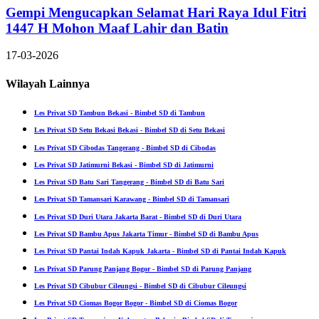
Gempi Mengucapkan Selamat Hari Raya Idul Fitri
1447 H Mohon Maaf Lahir dan Batin
17-03-2026
Wilayah Lainnya
Les Privat SD Tambun Bekasi - Bimbel SD di Tambun
Les Privat SD Setu Bekasi Bekasi - Bimbel SD di Setu Bekasi
Les Privat SD Cibodas Tangerang - Bimbel SD di Cibodas
Les Privat SD Jatimurni Bekasi - Bimbel SD di Jatimurni
Les Privat SD Batu Sari Tangerang - Bimbel SD di Batu Sari
Les Privat SD Tamansari Karawang - Bimbel SD di Tamansari
Les Privat SD Duri Utara Jakarta Barat - Bimbel SD di Duri Utara
Les Privat SD Bambu Apus Jakarta Timur - Bimbel SD di Bambu Apus
Les Privat SD Pantai Indah Kapuk Jakarta - Bimbel SD di Pantai Indah Kapuk
Les Privat SD Parung Panjang Bogor - Bimbel SD di Parung Panjang
Les Privat SD Cibubur Cileungsi - Bimbel SD di Cibubur Cileungsi
Les Privat SD Ciomas Bogor Bogor - Bimbel SD di Ciomas Bogor