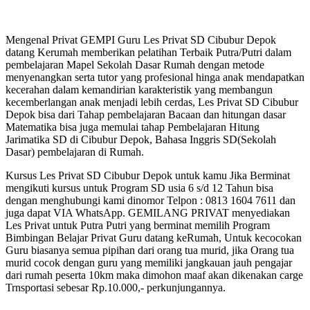
Mengenal Privat GEMPI Guru Les Privat SD Cibubur Depok
datang Kerumah memberikan pelatihan Terbaik Putra/Putri dalam
pembelajaran Mapel Sekolah Dasar Rumah dengan metode
menyenangkan serta tutor yang profesional hinga anak mendapatkan
kecerahan dalam kemandirian karakteristik yang membangun
kecemberlangan anak menjadi lebih cerdas, Les Privat SD Cibubur
Depok bisa dari Tahap pembelajaran Bacaan dan hitungan dasar
Matematika bisa juga memulai tahap Pembelajaran Hitung
Jarimatika SD di Cibubur Depok, Bahasa Inggris SD(Sekolah
Dasar) pembelajaran di Rumah.
Kursus Les Privat SD Cibubur Depok untuk kamu Jika Berminat
mengikuti kursus untuk Program SD usia 6 s/d 12 Tahun bisa
dengan menghubungi kami dinomor Telpon : 0813 1604 7611 dan
juga dapat VIA WhatsApp. GEMILANG PRIVAT menyediakan
Les Privat untuk Putra Putri yang berminat memilih Program
Bimbingan Belajar Privat Guru datang keRumah, Untuk kecocokan
Guru biasanya semua pipihan dari orang tua murid, jika Orang tua
murid cocok dengan guru yang memiliki jangkauan jauh pengajar
dari rumah peserta 10km maka dimohon maaf akan dikenakan carge
Trnsportasi sebesar Rp.10.000,- perkunjungannya.