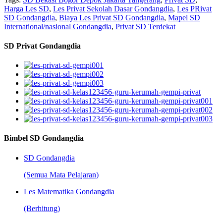
Harga Les SD
,
Les Privat Sekolah Dasar Gondangdia
,
Les PRivat
SD Gondangdia
,
Biaya Les Privat SD Gondangdia
,
Mapel SD
International/nasional Gondangdia
,
Privat SD Terdekat
SD Privat Gondangdia
Bimbel SD Gondangdia
SD Gondangdia
(Semua Mata Pelajaran)
Les Matematika Gondangdia
(Berhitung)