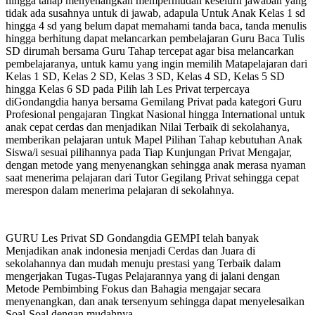
hingga tahap menyenangkan mempermudah keselurh jawaban yang
tidak ada susahnya untuk di jawab, adapula Untuk Anak Kelas 1 sd
hingga 4 sd yang belum dapat memahami tanda baca, tanda menulis
hingga berhitung dapat melancarkan pembelajaran Guru Baca Tulis
SD dirumah bersama Guru Tahap tercepat agar bisa melancarkan
pembelajaranya, untuk kamu yang ingin memilih Matapelajaran dari
Kelas 1 SD, Kelas 2 SD, Kelas 3 SD, Kelas 4 SD, Kelas 5 SD
hingga Kelas 6 SD pada Pilih lah Les Privat terpercaya
diGondangdia hanya bersama Gemilang Privat pada kategori Guru
Profesional pengajaran Tingkat Nasional hingga International untuk
anak cepat cerdas dan menjadikan Nilai Terbaik di sekolahanya,
memberikan pelajaran untuk Mapel Pilihan Tahap kebutuhan Anak
Siswa/i sesuai pilihannya pada Tiap Kunjungan Privat Mengajar,
dengan metode yang menyenangkan sehingga anak merasa nyaman
saat menerima pelajaran dari Tutor Gegilang Privat sehingga cepat
merespon dalam menerima pelajaran di sekolahnya.
GURU Les Privat SD Gondangdia GEMPI telah banyak
Menjadikan anak indonesia menjadi Cerdas dan Juara di
sekolahannya dan mudah menuju prestasi yang Terbaik dalam
mengerjakan Tugas-Tugas Pelajarannya yang di jalani dengan
Metode Pembimbing Fokus dan Bahagia mengajar secara
menyenangkan, dan anak tersenyum sehingga dapat menyelesaikan
Soal-Soal dengan mudahnya.