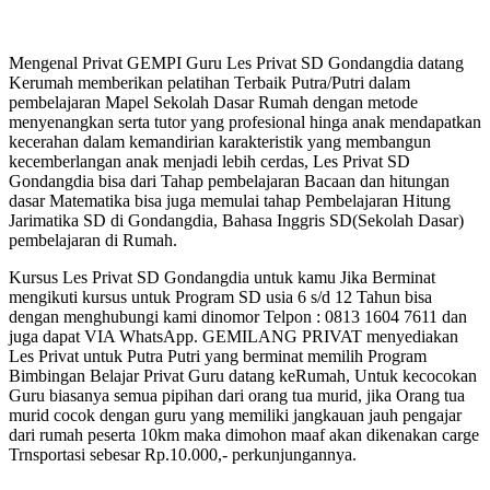
Mengenal Privat GEMPI Guru Les Privat SD Gondangdia datang
Kerumah memberikan pelatihan Terbaik Putra/Putri dalam
pembelajaran Mapel Sekolah Dasar Rumah dengan metode
menyenangkan serta tutor yang profesional hinga anak mendapatkan
kecerahan dalam kemandirian karakteristik yang membangun
kecemberlangan anak menjadi lebih cerdas, Les Privat SD
Gondangdia bisa dari Tahap pembelajaran Bacaan dan hitungan
dasar Matematika bisa juga memulai tahap Pembelajaran Hitung
Jarimatika SD di Gondangdia, Bahasa Inggris SD(Sekolah Dasar)
pembelajaran di Rumah.
Kursus Les Privat SD Gondangdia untuk kamu Jika Berminat
mengikuti kursus untuk Program SD usia 6 s/d 12 Tahun bisa
dengan menghubungi kami dinomor Telpon : 0813 1604 7611 dan
juga dapat VIA WhatsApp. GEMILANG PRIVAT menyediakan
Les Privat untuk Putra Putri yang berminat memilih Program
Bimbingan Belajar Privat Guru datang keRumah, Untuk kecocokan
Guru biasanya semua pipihan dari orang tua murid, jika Orang tua
murid cocok dengan guru yang memiliki jangkauan jauh pengajar
dari rumah peserta 10km maka dimohon maaf akan dikenakan carge
Trnsportasi sebesar Rp.10.000,- perkunjungannya.