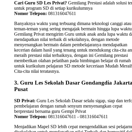
Cari Guru SD Les Privat?
Gemilang Prestasi adalah solusi te
untuk program SD di setiap kurikulumnya
Nomor Telepon:
081316047611
Banyaknya waktu yang terbuang dimana teknologi canggi atau
teman-teman yang sering mengajak bermain hingga lupa waktu,
Gemilang Privat mengirim Guru untuk anak anda lupa waktu 
mendapatkan nilai terbaik di sekolahnya, dengan metode
menyenangkan bermain dalam pembelajaranya mendapatkan
kecerian dalam hasil yang tenang untuk mendukung cita-cita a
meraih prestasi nilai terbaiknya, dengan ini Gemilang prestasi
memberikan olahan pelatihan pada bimbingan belajar di rumah
untuk kurikulum pelajaran SD metode keceriaan Mudah Merai
Cita-cita nilai teratasnya.
3. Guru Les Sekolah Dasar Gondangdia Jakart
Pusat
SD Privat:
Guru Les Sekolah Dasar selalu sigap, siap dan terf
pembelajaran dengan ramah senyum menyenangkan cepat
berprestasi bersama guru Gempi Privat
Nomor Telepon:
081316047611 - 081316047611
Menjadikan Mapel SD lebih cepat mengendalikan sesi pelajarn
disekolahan untuk mendapatkan nilai Terbaik dan berpositif da