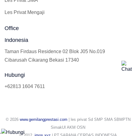
Les Privat SMA
Les Privat Mengaji
Office
Indonesia
Taman Firdaus Residence 02 Blok J05 No.019
Cibarusah Cikarang Bekasi 17340
Hubungi
+62813 1604 7611
© 2026
www.gemilangprestasi.com
| les privat Sd SMP SMA SBMPTN
SimakUI AKM OSN
.
© 2012
jmos.xyz
| PT.SARANA CERDAS INDONESIA