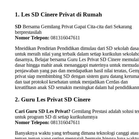
1. Les SD Cinere Privat di Rumah
SD
Bersama Gemilang Privat Gapai Cita-cita dari Sekarang
berprestasilah
Nomor Telepon:
081316047611
Mneidikan Pendirian Pendidikan dimulau dari SD sekolah dasa
untuk meraih nilai yang terbaik dalam setiap kurikulun sekolah
dasarnya, Belajar bersama Guru Les Privat SD Cinere memulai
dasar hingga mahir anak menanggapi materinya untuk memud
penjawaban yang pas dan mendapatkan hasil nilai teratas, Gemp
privat siap membimbing SD dengan sistem guru datang kerum
dan taat protokol kesehatan untuk menjadikan Cerdas dan
kreatifitasn anak SD semakin meningkat dalam hal pendidikann
2. Guru Les Privat SD Cinere
Cari Guru SD Les Privat?
Gemilang Prestasi adalah solusi te
untuk program SD di setiap kurikulumnya
Nomor Telepon:
081316047611
Banyaknya waktu yang terbuang dimana teknologi canggi atau
teman-teman yang sering mengajak bermain hingga lupa waktu,