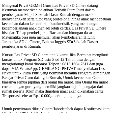
Mengenal Privat GEMPI Guru Les Privat SD Cinere datang
Kerumah memberikan pelatihan Terbaik Putra/Putri dalam
pembelajaran Mapel Sekolah Dasar Rumah dengan metode
menyenangkan serta tutor yang profesional hinga anak mendapatkan
kecerahan dalam kemandirian karakteristik yang membangun
kecemberlangan anak menjadi lebih cerdas, Les Privat SD Cinere
bisa dari Tahap pembelajaran Bacaan dan hitungan dasar
Matematika bisa juga memulai tahap Pembelajaran Hitung
Jarimatika SD di Cinere, Bahasa Inggris SD(Sekolah Dasar)
pembelajaran di Rumah.
Kursus Les Privat SD Cinere untuk kamu Jika Berminat mengikuti
kursus untuk Program SD usia 6 s/d 12 Tahun bisa dengan
menghubungi kami dinomor Telpon : 0813 1604 7611 dan juga
dapat VIA WhatsApp. GEMILANG PRIVAT menyediakan Les
Privat untuk Putra Putri yang berminat memilih Program Bimbingan
Belajar Privat Guru datang keRumah, Untuk kecocokan Guru
biasanya semua pipihan dari orang tua murid, jika Orang tua murid
cocok dengan guru yang memiliki jangkauan jauh pengajar dari
rumah peserta 10km maka dimohon maaf akan dikenakan carge
Trnsportasi sebesar Rp.10.000,- perkunjungannya.
Untuk permintaan diluar Cinere/Jabodetabek dapat Konfirmasi kami