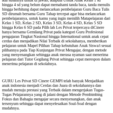
ada susahnya untuk di jawab, adapula Untuk Anak Kelas 1 sd
hingga 4 sd yang belum dapat memahami tanda baca, tanda menulis
hingga berhitung dapat melancarkan pembelajaran Guru Baca Tulis
SD dirumah bersama Guru Tahap tercepat agar bisa melancarkan
pembelajaranya, untuk kamu yang ingin memilih Matapelajaran dari
Kelas 1 SD, Kelas 2 SD, Kelas 3 SD, Kelas 4 SD, Kelas 5 SD
hingga Kelas 6 SD pada Pilih lah Les Privat terpercaya diCinere
hanya bersama Gemilang Privat pada kategori Guru Profesional
pengajaran Tingkat Nasional hingga International untuk anak cepat
cerdas dan menjadikan Nilai Terbaik di sekolahanya, memberikan
pelajaran untuk Mapel Pilihan Tahap kebutuhan Anak Siswa/i sesuai
pilihannya pada Tiap Kunjungan Privat Mengajar, dengan metode
yang menyenangkan sehingga anak merasa nyaman saat menerima
pelajaran dari Tutor Gegilang Privat sehingga cepat merespon dalam
menerima pelajaran di sekolahnya.
GURU Les Privat SD Cinere GEMPI telah banyak Menjadikan
anak indonesia menjadi Cerdas dan Juara di sekolahannya dan
mudah menuju prestasi yang Terbaik dalam mengerjakan Tugas-
Tugas Pelajarannya yang di jalani dengan Metode Pembimbing
Fokus dan Bahagia mengajar secara menyenangkan, dan anak
tersenyum sehingga dapat menyelesaikan Soal-Soal dengan
mudahnya.