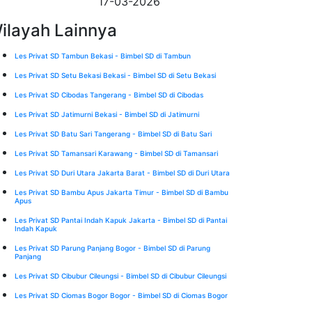
17-03-2026
ilayah Lainnya
Les Privat SD Tambun Bekasi - Bimbel SD di Tambun
Les Privat SD Setu Bekasi Bekasi - Bimbel SD di Setu Bekasi
Les Privat SD Cibodas Tangerang - Bimbel SD di Cibodas
Les Privat SD Jatimurni Bekasi - Bimbel SD di Jatimurni
Les Privat SD Batu Sari Tangerang - Bimbel SD di Batu Sari
Les Privat SD Tamansari Karawang - Bimbel SD di Tamansari
Les Privat SD Duri Utara Jakarta Barat - Bimbel SD di Duri Utara
Les Privat SD Bambu Apus Jakarta Timur - Bimbel SD di Bambu
Apus
Les Privat SD Pantai Indah Kapuk Jakarta - Bimbel SD di Pantai
Indah Kapuk
Les Privat SD Parung Panjang Bogor - Bimbel SD di Parung
Panjang
Les Privat SD Cibubur Cileungsi - Bimbel SD di Cibubur Cileungsi
Les Privat SD Ciomas Bogor Bogor - Bimbel SD di Ciomas Bogor