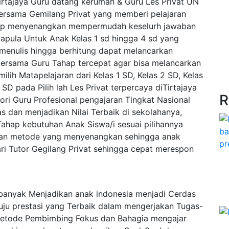
irtajaya Guru datang kerumah & Guru Les Privat UN
ersama Gemilang Privat yang memberi pelajaran
ahap menyenangkan mempermudah keselurh jawaban
dapula Untuk Anak Kelas 1 sd hingga 4 sd yang
enulis hingga berhitung dapat melancarkan
bersama Guru Tahap tercepat agar bisa melancarkan
lih Matapelajaran dari Kelas 1 SD, Kelas 2 SD, Kelas
 SD pada Pilih lah Les Privat terpercaya diTirtajaya
R
ri Guru Profesional pengajaran Tingkat Nasional
as dan menjadikan Nilai Terbaik di sekolahanya,
Tahap kebutuhan Anak Siswa/i sesuai pilihannya
ngan metode yang menyenangkan sehingga anak
i Tutor Gegilang Privat sehingga cepat merespon
 banyak Menjadikan anak indonesia menjadi Cerdas
ju prestasi yang Terbaik dalam mengerjakan Tugas-
 Metode Pembimbing Fokus dan Bahagia mengajar