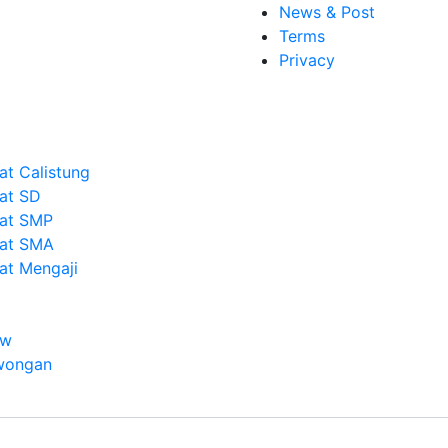
News & Post
Terms
Privacy
at Calistung
vat SD
vat SMP
vat SMA
vat Mengaji
ew
wongan