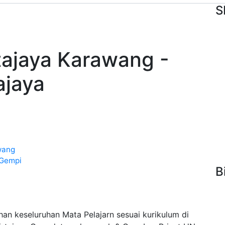
S
rtajaya Karawang -
ajaya
wang
 Gempi
B
han keseluruhan Mata Pelajarn sesuai kurikulum di