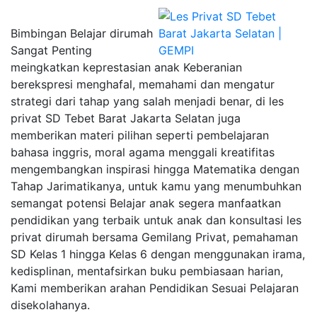
Bimbingan Belajar dirumah
Sangat Penting
meingkatkan keprestasian anak Keberanian
berekspresi menghafal, memahami dan mengatur
strategi dari tahap yang salah menjadi benar, di les
privat SD Tebet Barat Jakarta Selatan juga
memberikan materi pilihan seperti pembelajaran
bahasa inggris, moral agama menggali kreatifitas
mengembangkan inspirasi hingga Matematika dengan
Tahap Jarimatikanya, untuk kamu yang menumbuhkan
semangat potensi Belajar anak segera manfaatkan
pendidikan yang terbaik untuk anak dan konsultasi les
privat dirumah bersama Gemilang Privat, pemahaman
SD Kelas 1 hingga Kelas 6 dengan menggunakan irama,
kedisplinan, mentafsirkan buku pembiasaan harian,
Kami memberikan arahan Pendidikan Sesuai Pelajaran
disekolahanya.