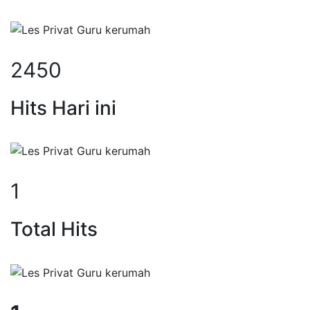
2450
Hits Hari ini
1
Total Hits