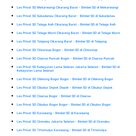
Les Privat SD Mekarwangi Cikarang Barat - Bimbel SD di Mekarwangi
Les Privat SD Sukadanau Cikarang Barat - Bimbel SD di Sukadanau
Les Privat SD Telaga Asih Cikarang Barat - Bimbel SD di Telaga Asih
Les Privat SD Telaga Murni Cikarang Barat - Bimbel SD di Telaga Murni
Les Privat SD Telajung Cikarang Barat - Bimbel SD di Telajung
Les Privat SD Citeureup Bogor - Bimbel SD di Citeureup
Les Privat SD Cisarua Puncak Bogor - Bimbel SD di Cisarua Puncak
Les Privat SD Kebayoran Lama Selatan Jakarta Selatan - Bimbel SD di
Kebayoran Lama Selatan
Les Privat SD Cibinong Bogor Bogor - Bimbel SD di Cibinong Bogor
Les Privat SD Cibubur Depok Depok - Bimbel SD di Cibubur Depok
Les Privat SD Cisarua Bogor - Bimbel SD di Cisarua
Les Privat SD Cibubur Bogor Bogor - Bimbel SD di Cibubur Bogor
Les Privat SD Karawang - Bimbel SD di Karawang
Les Privat SD Cirendeu Jakarta Selatan - Bimbel SD di Cirendeu
Les Privat SD Tirtamulya Karawang - Bimbel SD di Tirtamulya