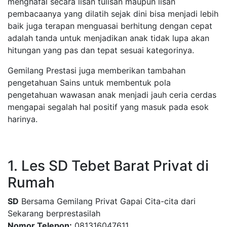
menghafal secara lisan tulisan maupun lisan
pembacaanya yang dilatih sejak dini bisa menjadi lebih
baik juga terapan menguasai berhitung dengan cepat
adalah tanda untuk menjadikan anak tidak lupa akan
hitungan yang pas dan tepat sesuai kategorinya.
Gemilang Prestasi juga memberikan tambahan
pengetahuan Sains untuk membentuk pola
pengetahuan wawasan anak menjadi jauh ceria cerdas
mengapai segalah hal positif yang masuk pada esok
harinya.
1. Les SD Tebet Barat Privat di
Rumah
SD
Bersama Gemilang Privat Gapai Cita-cita dari
Sekarang berprestasilah
Nomor Telepon:
081316047611