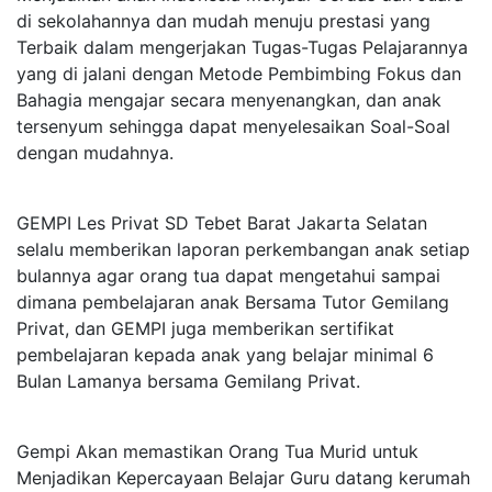
di sekolahannya dan mudah menuju prestasi yang
Terbaik dalam mengerjakan Tugas-Tugas Pelajarannya
yang di jalani dengan Metode Pembimbing Fokus dan
Bahagia mengajar secara menyenangkan, dan anak
tersenyum sehingga dapat menyelesaikan Soal-Soal
dengan mudahnya.
GEMPI Les Privat SD Tebet Barat Jakarta Selatan
selalu memberikan laporan perkembangan anak setiap
bulannya agar orang tua dapat mengetahui sampai
dimana pembelajaran anak Bersama Tutor Gemilang
Privat, dan GEMPI juga memberikan sertifikat
pembelajaran kepada anak yang belajar minimal 6
Bulan Lamanya bersama Gemilang Privat.
Gempi Akan memastikan Orang Tua Murid untuk
Menjadikan Kepercayaan Belajar Guru datang kerumah