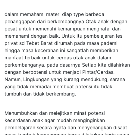
dalam memahami materi diap type berbeda
penanggapan dari berkembangnya Otak anak dengan
pesat untuk memenuhi kemampuan menghafal dan
memahami dengan baik. Untuk itu pembelajaran les
privat sd Tebet Barat dirumah pada masa pademi
hingga masa kecerahan ini sangatlah memberikan
manfaat terbaik untuk cerdas otak anak dalam
perkembanganya. pada dasarnya Setiap kita dilahirkan
dengan berpotensi untuk menjadi Pintar/Cerdas.
Namun, Lingkungan yang kurang mendukung, sarana
yang tidak memadai membuat potensi itu tidak
tumbuh dan tidak berkembang.
Menumbuhkan dan melejitkan minat potensi
kecerdasan anak agar mudah menginginkan
pembelajaran secara nyata dan menyenangkan disaat
masa tumbuh kembangnya harus dilakukan kerja sama