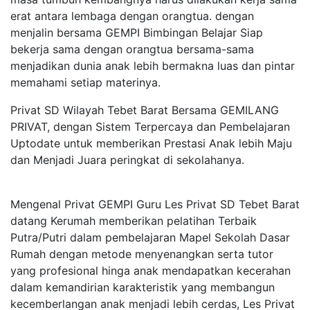
erat antara lembaga dengan orangtua. dengan
menjalin bersama GEMPI Bimbingan Belajar Siap
bekerja sama dengan orangtua bersama-sama
menjadikan dunia anak lebih bermakna luas dan pintar
memahami setiap materinya.
Privat SD Wilayah Tebet Barat Bersama GEMILANG
PRIVAT, dengan Sistem Terpercaya dan Pembelajaran
Uptodate untuk memberikan Prestasi Anak lebih Maju
dan Menjadi Juara peringkat di sekolahanya.
Mengenal Privat GEMPI Guru Les Privat SD Tebet Barat
datang Kerumah memberikan pelatihan Terbaik
Putra/Putri dalam pembelajaran Mapel Sekolah Dasar
Rumah dengan metode menyenangkan serta tutor
yang profesional hinga anak mendapatkan kecerahan
dalam kemandirian karakteristik yang membangun
kecemberlangan anak menjadi lebih cerdas, Les Privat