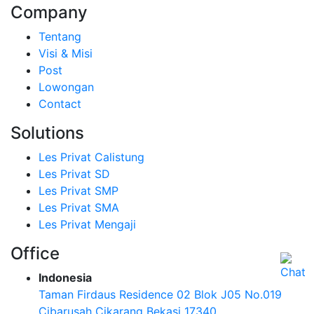
Company
Tentang
Visi & Misi
Post
Lowongan
Contact
Solutions
Les Privat Calistung
Les Privat SD
Les Privat SMP
Les Privat SMA
Les Privat Mengaji
Office
Indonesia
Taman Firdaus Residence 02 Blok J05 No.019
Cibarusah Cikarang Bekasi 17340