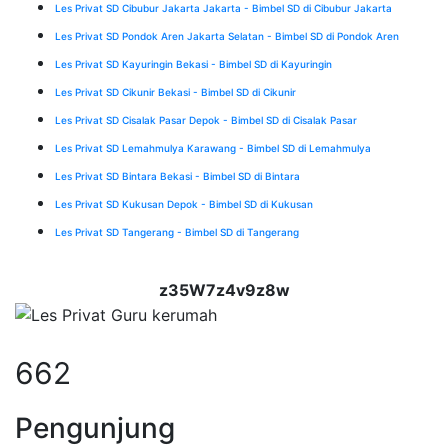
Les Privat SD Cibubur Jakarta Jakarta - Bimbel SD di Cibubur Jakarta
Les Privat SD Pondok Aren Jakarta Selatan - Bimbel SD di Pondok Aren
Les Privat SD Kayuringin Bekasi - Bimbel SD di Kayuringin
Les Privat SD Cikunir Bekasi - Bimbel SD di Cikunir
Les Privat SD Cisalak Pasar Depok - Bimbel SD di Cisalak Pasar
Les Privat SD Lemahmulya Karawang - Bimbel SD di Lemahmulya
Les Privat SD Bintara Bekasi - Bimbel SD di Bintara
Les Privat SD Kukusan Depok - Bimbel SD di Kukusan
Les Privat SD Tangerang - Bimbel SD di Tangerang
z35W7z4v9z8w
662
Pengunjung