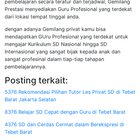
pembelajaran secara teratur dan terjadwal, Gemilang
Prestasi menyediakan Guru Profesional yang terdekat
dari lokasi tempat tinggal anda.
dengan adanya Gemilang privat kamu bisa
mendapatkan GUru Profesional yang terdekat untuk
mengajar Kurikulum SD Nasional hingga SD
Internasional yang sangat bijak kepada anak dan
sangat profesinal dalam tiap-tiap tahapan
pembelajarannya.
Posting terkait:
5376 Rekomendasi Pilihan Tutor Les Privat SD di Tebet
Barat Jakarta Selatan
8376 Belajar SD Cepat dengan Guru di Tebet Barat
4376 SD dan Cerdas Cermat dalam Berekspresi di
Tebet Barat