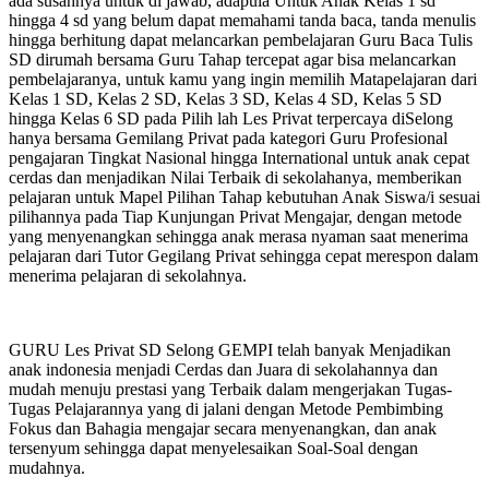
ada susahnya untuk di jawab, adapula Untuk Anak Kelas 1 sd
hingga 4 sd yang belum dapat memahami tanda baca, tanda menulis
hingga berhitung dapat melancarkan pembelajaran Guru Baca Tulis
SD dirumah bersama Guru Tahap tercepat agar bisa melancarkan
pembelajaranya, untuk kamu yang ingin memilih Matapelajaran dari
Kelas 1 SD, Kelas 2 SD, Kelas 3 SD, Kelas 4 SD, Kelas 5 SD
hingga Kelas 6 SD pada Pilih lah Les Privat terpercaya diSelong
hanya bersama Gemilang Privat pada kategori Guru Profesional
pengajaran Tingkat Nasional hingga International untuk anak cepat
cerdas dan menjadikan Nilai Terbaik di sekolahanya, memberikan
pelajaran untuk Mapel Pilihan Tahap kebutuhan Anak Siswa/i sesuai
pilihannya pada Tiap Kunjungan Privat Mengajar, dengan metode
yang menyenangkan sehingga anak merasa nyaman saat menerima
pelajaran dari Tutor Gegilang Privat sehingga cepat merespon dalam
menerima pelajaran di sekolahnya.
GURU Les Privat SD Selong GEMPI telah banyak Menjadikan
anak indonesia menjadi Cerdas dan Juara di sekolahannya dan
mudah menuju prestasi yang Terbaik dalam mengerjakan Tugas-
Tugas Pelajarannya yang di jalani dengan Metode Pembimbing
Fokus dan Bahagia mengajar secara menyenangkan, dan anak
tersenyum sehingga dapat menyelesaikan Soal-Soal dengan
mudahnya.