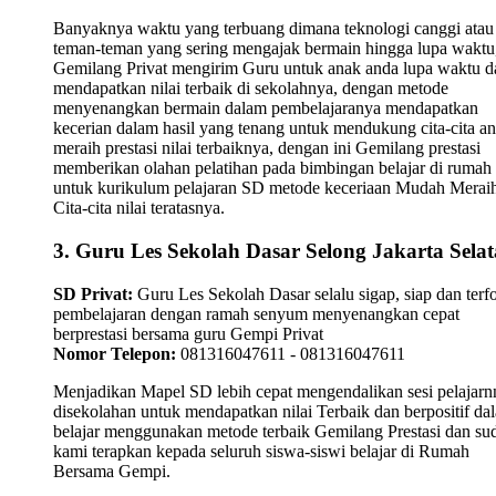
Banyaknya waktu yang terbuang dimana teknologi canggi atau
teman-teman yang sering mengajak bermain hingga lupa waktu,
Gemilang Privat mengirim Guru untuk anak anda lupa waktu 
mendapatkan nilai terbaik di sekolahnya, dengan metode
menyenangkan bermain dalam pembelajaranya mendapatkan
kecerian dalam hasil yang tenang untuk mendukung cita-cita a
meraih prestasi nilai terbaiknya, dengan ini Gemilang prestasi
memberikan olahan pelatihan pada bimbingan belajar di rumah
untuk kurikulum pelajaran SD metode keceriaan Mudah Merai
Cita-cita nilai teratasnya.
3. Guru Les Sekolah Dasar Selong Jakarta Sela
SD Privat:
Guru Les Sekolah Dasar selalu sigap, siap dan terf
pembelajaran dengan ramah senyum menyenangkan cepat
berprestasi bersama guru Gempi Privat
Nomor Telepon:
081316047611 - 081316047611
Menjadikan Mapel SD lebih cepat mengendalikan sesi pelajarn
disekolahan untuk mendapatkan nilai Terbaik dan berpositif da
belajar menggunakan metode terbaik Gemilang Prestasi dan su
kami terapkan kepada seluruh siswa-siswi belajar di Rumah
Bersama Gempi.