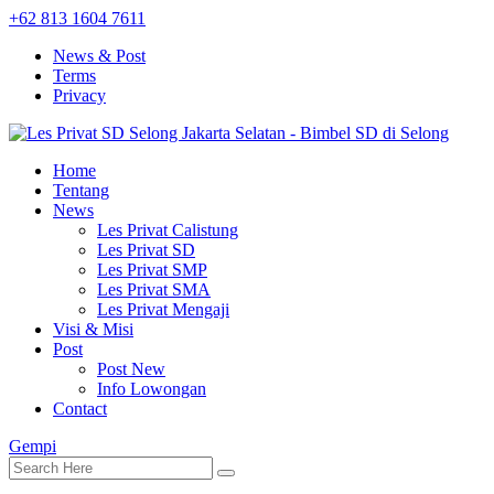
+62 813 1604 7611
News & Post
Terms
Privacy
Home
Tentang
News
Les Privat Calistung
Les Privat SD
Les Privat SMP
Les Privat SMA
Les Privat Mengaji
Visi & Misi
Post
Post New
Info Lowongan
Contact
Gempi