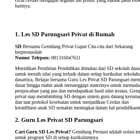
ceria cerdas mengapai segalah hal positif yang masuk pada eso
harinya.
1. Les SD Parungsari Privat di Rumah
SD
Bersama Gemilang Privat Gapai Cita-cita dari Sekarang
berprestasilah
Nomor Telepon:
081316047611
Mneidikan Pendirian Pendidikan dimulau dari SD sekolah dasa
untuk meraih nilai yang terbaik dalam setiap kurikulun sekolah
dasarnya, Belajar bersama Guru Les Privat SD Parungsari mem
dasar hingga mahir anak menanggapi materinya untuk memud
penjawaban yang pas dan mendapatkan hasil nilai teratas, Gemp
privat siap membimbing SD dengan sistem guru datang kerum
dan taat protokol kesehatan untuk menjadikan Cerdas dan
kreatifitasn anak SD semakin meningkat dalam hal pendidikann
2. Guru Les Privat SD Parungsari
Cari Guru SD Les Privat?
Gemilang Prestasi adalah solusi te
untuk program SD di setiap kurikulumnya