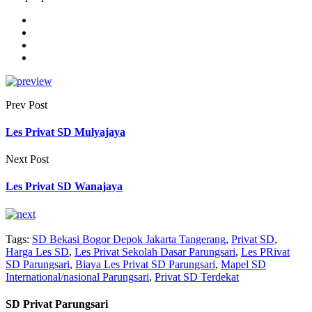
Prev Post
Les Privat SD Mulyajaya
Next Post
Les Privat SD Wanajaya
Tags:
SD Bekasi Bogor Depok Jakarta Tangerang
,
Privat SD
,
Harga Les SD
,
Les Privat Sekolah Dasar Parungsari
,
Les PRivat
SD Parungsari
,
Biaya Les Privat SD Parungsari
,
Mapel SD
International/nasional Parungsari
,
Privat SD Terdekat
SD Privat Parungsari