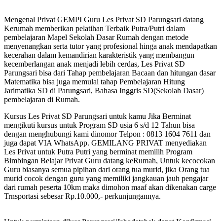
Mengenal Privat GEMPI Guru Les Privat SD Parungsari datang
Kerumah memberikan pelatihan Terbaik Putra/Putri dalam
pembelajaran Mapel Sekolah Dasar Rumah dengan metode
menyenangkan serta tutor yang profesional hinga anak mendapatkan
kecerahan dalam kemandirian karakteristik yang membangun
kecemberlangan anak menjadi lebih cerdas, Les Privat SD
Parungsari bisa dari Tahap pembelajaran Bacaan dan hitungan dasar
Matematika bisa juga memulai tahap Pembelajaran Hitung
Jarimatika SD di Parungsari, Bahasa Inggris SD(Sekolah Dasar)
pembelajaran di Rumah.
Kursus Les Privat SD Parungsari untuk kamu Jika Berminat
mengikuti kursus untuk Program SD usia 6 s/d 12 Tahun bisa
dengan menghubungi kami dinomor Telpon : 0813 1604 7611 dan
juga dapat VIA WhatsApp. GEMILANG PRIVAT menyediakan
Les Privat untuk Putra Putri yang berminat memilih Program
Bimbingan Belajar Privat Guru datang keRumah, Untuk kecocokan
Guru biasanya semua pipihan dari orang tua murid, jika Orang tua
murid cocok dengan guru yang memiliki jangkauan jauh pengajar
dari rumah peserta 10km maka dimohon maaf akan dikenakan carge
Trnsportasi sebesar Rp.10.000,- perkunjungannya.