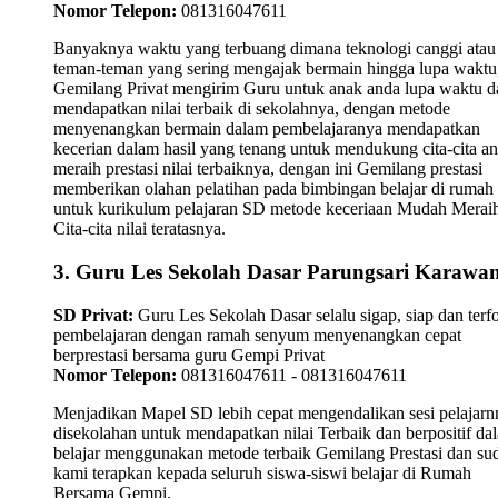
Nomor Telepon:
081316047611
Banyaknya waktu yang terbuang dimana teknologi canggi atau
teman-teman yang sering mengajak bermain hingga lupa waktu,
Gemilang Privat mengirim Guru untuk anak anda lupa waktu 
mendapatkan nilai terbaik di sekolahnya, dengan metode
menyenangkan bermain dalam pembelajaranya mendapatkan
kecerian dalam hasil yang tenang untuk mendukung cita-cita a
meraih prestasi nilai terbaiknya, dengan ini Gemilang prestasi
memberikan olahan pelatihan pada bimbingan belajar di rumah
untuk kurikulum pelajaran SD metode keceriaan Mudah Merai
Cita-cita nilai teratasnya.
3. Guru Les Sekolah Dasar Parungsari Karawa
SD Privat:
Guru Les Sekolah Dasar selalu sigap, siap dan terf
pembelajaran dengan ramah senyum menyenangkan cepat
berprestasi bersama guru Gempi Privat
Nomor Telepon:
081316047611 - 081316047611
Menjadikan Mapel SD lebih cepat mengendalikan sesi pelajarn
disekolahan untuk mendapatkan nilai Terbaik dan berpositif da
belajar menggunakan metode terbaik Gemilang Prestasi dan su
kami terapkan kepada seluruh siswa-siswi belajar di Rumah
Bersama Gempi.