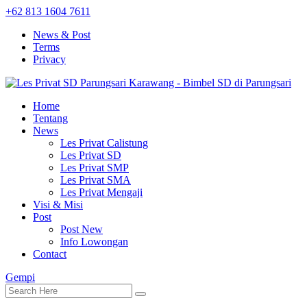
+62 813 1604 7611
News & Post
Terms
Privacy
Home
Tentang
News
Les Privat Calistung
Les Privat SD
Les Privat SMP
Les Privat SMA
Les Privat Mengaji
Visi & Misi
Post
Post New
Info Lowongan
Contact
Gempi