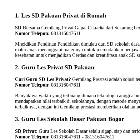
1. Les SD Pakuan Privat di Rumah
SD
Bersama Gemilang Privat Gapai Cita-cita dari Sekarang ber
Nomor Telepon:
081316047611
Mneidikan Pendirian Pendidikan dimulau dari SD sekolah dasar
mahir anak menanggapi materinya untuk memudahkan penjawaban
kesehatan untuk menjadikan Cerdas dan kreatifitasn anak SD 
2. Guru Les Privat SD Pakuan
Cari Guru SD Les Privat?
Gemilang Prestasi adalah solusi t
Nomor Telepon:
081316047611
Banyaknya waktu yang terbuang dimana teknologi canggi atau
mendapatkan nilai terbaik di sekolahnya, dengan metode menye
terbaiknya, dengan ini Gemilang prestasi memberikan olahan pe
3. Guru Les Sekolah Dasar Pakuan Bogor
SD Privat:
Guru Les Sekolah Dasar selalu sigap, siap dan te
Nomor Telepon:
081316047611 - 081316047611