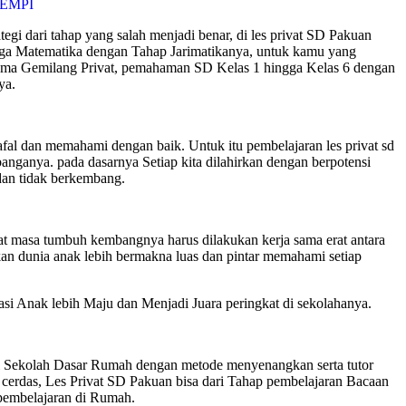
i dari tahap yang salah menjadi benar, di les privat SD Pakuan
ngga Matematika dengan Tahap Jarimatikanya, untuk kamu yang
rsama Gemilang Privat, pemahaman SD Kelas 1 hingga Kelas 6 dengan
ya.
 dan memahami dengan baik. Untuk itu pembelajaran les privat sd
nganya. pada dasarnya Setiap kita dilahirkan dengan berpotensi
dan tidak berkembang.
t masa tumbuh kembangnya harus dilakukan kerja sama erat antara
n dunia anak lebih bermakna luas dan pintar memahami setiap
Anak lebih Maju dan Menjadi Juara peringkat di sekolahanya.
l Sekolah Dasar Rumah dengan metode menyenangkan serta tutor
cerdas, Les Privat SD Pakuan bisa dari Tahap pembelajaran Bacaan
 pembelajaran di Rumah.