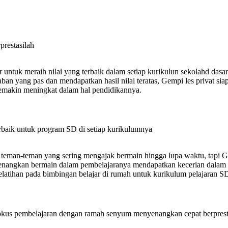
prestasilah
 untuk meraih nilai yang terbaik dalam setiap kurikulun sekolahd das
 yang pas dan mendapatkan hasil nilai teratas, Gempi les privat si
semakin meningkat dalam hal pendidikannya.
erbaik untuk program SD di setiap kurikulumnya
 teman-teman yang sering mengajak bermain hingga lupa waktu, tapi 
nangkan bermain dalam pembelajaranya mendapatkan kecerian dalam has
latihan pada bimbingan belajar di rumah untuk kurikulum pelajaran SD
rfokus pembelajaran dengan ramah senyum menyenangkan cepat berprest