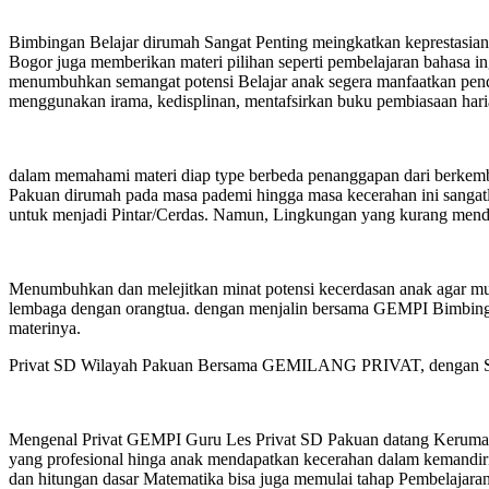
Bimbingan Belajar dirumah Sangat Penting meingkatkan keprestasian 
Bogor juga memberikan materi pilihan seperti pembelajaran bahasa 
menumbuhkan semangat potensi Belajar anak segera manfaatkan pendi
menggunakan irama, kedisplinan, mentafsirkan buku pembiasaan hari
dalam memahami materi diap type berbeda penanggapan dari berkem
Pakuan dirumah pada masa pademi hingga masa kecerahan ini sangatl
untuk menjadi Pintar/Cerdas. Namun, Lingkungan yang kurang mendu
Menumbuhkan dan melejitkan minat potensi kecerdasan anak agar mu
lembaga dengan orangtua. dengan menjalin bersama GEMPI Bimbingan
materinya.
Privat SD Wilayah Pakuan Bersama GEMILANG PRIVAT, dengan Sistem
Mengenal Privat GEMPI Guru Les Privat SD Pakuan datang Kerumah 
yang profesional hinga anak mendapatkan kecerahan dalam kemandiri
dan hitungan dasar Matematika bisa juga memulai tahap Pembelajara