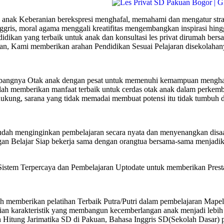
anak Keberanian berekspresi menghafal, memahami dan mengatur strateg
inggris, moral agama menggali kreatifitas mengembangkan inspirasi hi
dikan yang terbaik untuk anak dan konsultasi les privat dirumah be
an, Kami memberikan arahan Pendidikan Sesuai Pelajaran disekolahan
bangnya Otak anak dengan pesat untuk memenuhi kemampuan menghafal
ah memberikan manfaat terbaik untuk cerdas otak anak dalam perkemba
kung, sarana yang tidak memadai membuat potensi itu tidak tumbuh 
dah menginginkan pembelajaran secara nyata dan menyenangkan disaa
 Belajar Siap bekerja sama dengan orangtua bersama-sama menjadika
 Terpercaya dan Pembelajaran Uptodate untuk memberikan Prestasi 
memberikan pelatihan Terbaik Putra/Putri dalam pembelajaran Mape
an karakteristik yang membangun kecemberlangan anak menjadi lebih 
n Hitung Jarimatika SD di Pakuan, Bahasa Inggris SD(Sekolah Dasar)