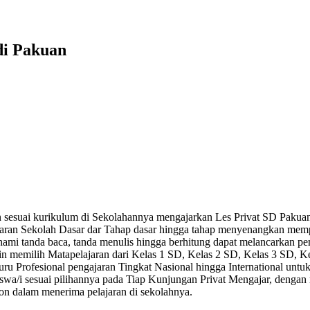
di Pakuan
rn sesuai kurikulum di Sekolahannya mengajarkan Les Privat SD Pak
jaran Sekolah Dasar dar Tahap dasar hingga tahap menyenangkan memp
ami tanda baca, tanda menulis hingga berhitung dapat melancarkan 
in memilih Matapelajaran dari Kelas 1 SD, Kelas 2 SD, Kelas 3 SD, Ke
u Profesional pengajaran Tingkat Nasional hingga International untuk
swa/i sesuai pilihannya pada Tiap Kunjungan Privat Mengajar, deng
pon dalam menerima pelajaran di sekolahnya.