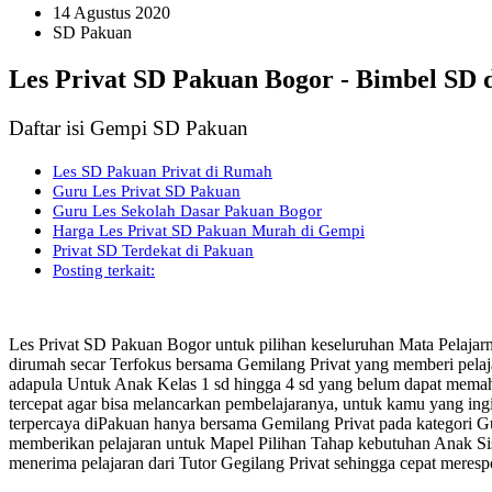
14 Agustus 2020
SD Pakuan
Les Privat SD Pakuan Bogor - Bimbel SD 
Daftar isi Gempi SD Pakuan
Les SD Pakuan Privat di Rumah
Guru Les Privat SD Pakuan
Guru Les Sekolah Dasar Pakuan Bogor
Harga Les Privat SD Pakuan Murah di Gempi
Privat SD Terdekat di Pakuan
Posting terkait:
Les Privat SD Pakuan Bogor untuk pilihan keseluruhan Mata Pelaja
dirumah secar Terfokus bersama Gemilang Privat yang memberi pela
adapula Untuk Anak Kelas 1 sd hingga 4 sd yang belum dapat memah
tercepat agar bisa melancarkan pembelajaranya, untuk kamu yang ing
terpercaya diPakuan hanya bersama Gemilang Privat pada kategori Gur
memberikan pelajaran untuk Mapel Pilihan Tahap kebutuhan Anak Si
menerima pelajaran dari Tutor Gegilang Privat sehingga cepat meres