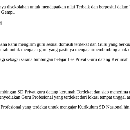
ya disekolahan untuk mendapatkan nilai Terbaik dan berpositif dalam
a Gempi.
i
na kami mengirim guru sesuai domisili terdekat dan Guru yang berkual
murah untuk mengajar guru yang pastinya mengajar/membimbing anak d
lagi sebagai sarana bimbingan belajar Les Privat Guru datang Kerumah
Bimbingan SD Privat guru datang kerumah Terdekat dan siap menerim
enyediakan Guru Profesional yang terdekat dari lokasi tempat tinggal a
ofesional yang terdekat untuk mengajar Kurikulum SD Nasional hingg