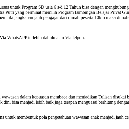
ursus untuk Program SD usia 6 s/d 12 Tahun bisa dengan menghubung
utri yang berminat memilih Program Bimbingan Belajar Privat Gur
memiliki jangkauan jauh pengajar dari rumah peserta 10km maka dimoh
Via WhatsAPP terlebih dahulu atau Via telpon.
la wawasan dalam kepuasan membaca dan menjadikan Tulisan disukai 
jak dini bisa menjadi lebih baik juga terapan menguasai berhitung deng
s untuk membentuk pola pengetahuan wawasan anak menjadi jauh ceria