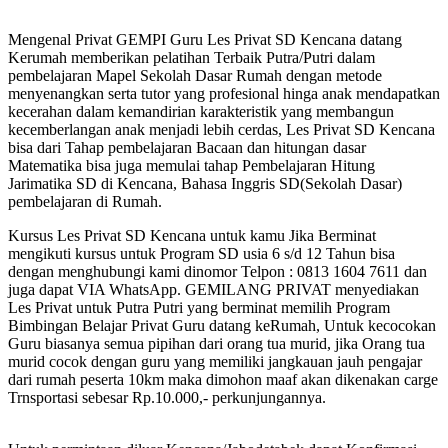
Mengenal Privat GEMPI Guru Les Privat SD Kencana datang
Kerumah memberikan pelatihan Terbaik Putra/Putri dalam
pembelajaran Mapel Sekolah Dasar Rumah dengan metode
menyenangkan serta tutor yang profesional hinga anak mendapatkan
kecerahan dalam kemandirian karakteristik yang membangun
kecemberlangan anak menjadi lebih cerdas, Les Privat SD Kencana
bisa dari Tahap pembelajaran Bacaan dan hitungan dasar
Matematika bisa juga memulai tahap Pembelajaran Hitung
Jarimatika SD di Kencana, Bahasa Inggris SD(Sekolah Dasar)
pembelajaran di Rumah.
Kursus Les Privat SD Kencana untuk kamu Jika Berminat
mengikuti kursus untuk Program SD usia 6 s/d 12 Tahun bisa
dengan menghubungi kami dinomor Telpon : 0813 1604 7611 dan
juga dapat VIA WhatsApp. GEMILANG PRIVAT menyediakan
Les Privat untuk Putra Putri yang berminat memilih Program
Bimbingan Belajar Privat Guru datang keRumah, Untuk kecocokan
Guru biasanya semua pipihan dari orang tua murid, jika Orang tua
murid cocok dengan guru yang memiliki jangkauan jauh pengajar
dari rumah peserta 10km maka dimohon maaf akan dikenakan carge
Trnsportasi sebesar Rp.10.000,- perkunjungannya.