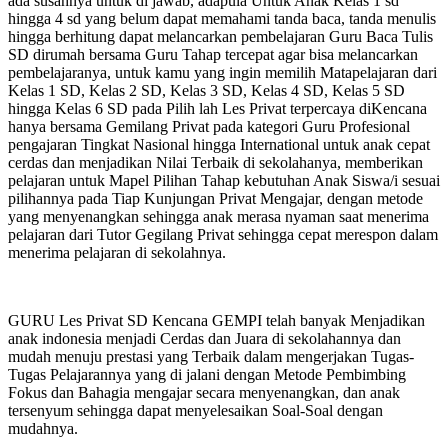
ada susahnya untuk di jawab, adapula Untuk Anak Kelas 1 sd
hingga 4 sd yang belum dapat memahami tanda baca, tanda menulis
hingga berhitung dapat melancarkan pembelajaran Guru Baca Tulis
SD dirumah bersama Guru Tahap tercepat agar bisa melancarkan
pembelajaranya, untuk kamu yang ingin memilih Matapelajaran dari
Kelas 1 SD, Kelas 2 SD, Kelas 3 SD, Kelas 4 SD, Kelas 5 SD
hingga Kelas 6 SD pada Pilih lah Les Privat terpercaya diKencana
hanya bersama Gemilang Privat pada kategori Guru Profesional
pengajaran Tingkat Nasional hingga International untuk anak cepat
cerdas dan menjadikan Nilai Terbaik di sekolahanya, memberikan
pelajaran untuk Mapel Pilihan Tahap kebutuhan Anak Siswa/i sesuai
pilihannya pada Tiap Kunjungan Privat Mengajar, dengan metode
yang menyenangkan sehingga anak merasa nyaman saat menerima
pelajaran dari Tutor Gegilang Privat sehingga cepat merespon dalam
menerima pelajaran di sekolahnya.
GURU Les Privat SD Kencana GEMPI telah banyak Menjadikan
anak indonesia menjadi Cerdas dan Juara di sekolahannya dan
mudah menuju prestasi yang Terbaik dalam mengerjakan Tugas-
Tugas Pelajarannya yang di jalani dengan Metode Pembimbing
Fokus dan Bahagia mengajar secara menyenangkan, dan anak
tersenyum sehingga dapat menyelesaikan Soal-Soal dengan
mudahnya.