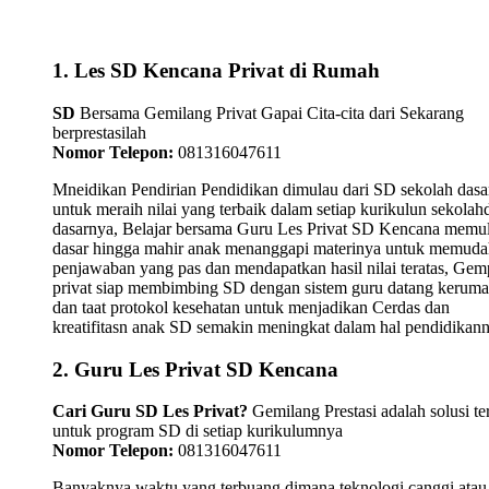
1. Les SD Kencana Privat di Rumah
SD
Bersama Gemilang Privat Gapai Cita-cita dari Sekarang
berprestasilah
Nomor Telepon:
081316047611
Mneidikan Pendirian Pendidikan dimulau dari SD sekolah dasa
untuk meraih nilai yang terbaik dalam setiap kurikulun sekolah
dasarnya, Belajar bersama Guru Les Privat SD Kencana memul
dasar hingga mahir anak menanggapi materinya untuk memud
penjawaban yang pas dan mendapatkan hasil nilai teratas, Gemp
privat siap membimbing SD dengan sistem guru datang kerum
dan taat protokol kesehatan untuk menjadikan Cerdas dan
kreatifitasn anak SD semakin meningkat dalam hal pendidikann
2. Guru Les Privat SD Kencana
Cari Guru SD Les Privat?
Gemilang Prestasi adalah solusi te
untuk program SD di setiap kurikulumnya
Nomor Telepon:
081316047611
Banyaknya waktu yang terbuang dimana teknologi canggi atau