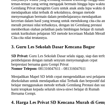
teman-teman yang sering mengajak bermain hingga lupa waktu,
Gemilang Privat mengirim Guru untuk anak anda lupa waktu 
mendapatkan nilai terbaik di sekolahnya, dengan metode
menyenangkan bermain dalam pembelajaranya mendapatkan
kecerian dalam hasil yang tenang untuk mendukung cita-cita a
meraih prestasi nilai terbaiknya, dengan ini Gemilang prestasi
memberikan olahan pelatihan pada bimbingan belajar di rumah
untuk kurikulum pelajaran SD metode keceriaan Mudah Merai
Cita-cita nilai teratasnya.
3. Guru Les Sekolah Dasar Kencana Bogor
SD Privat:
Guru Les Sekolah Dasar selalu sigap, siap dan terf
pembelajaran dengan ramah senyum menyenangkan cepat
berprestasi bersama guru Gempi Privat
Nomor Telepon:
081316047611 - 081316047611
Menjadikan Mapel SD lebih cepat mengendalikan sesi pelajarn
disekolahan untuk mendapatkan nilai Terbaik dan berpositif da
belajar menggunakan metode terbaik Gemilang Prestasi dan su
kami terapkan kepada seluruh siswa-siswi belajar di Rumah
Bersama Gempi.
4. Harga Les Privat SD Kencana Murah di Gem