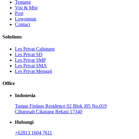
Tentang
Visi & Misi
Post
Lowongan
Contact
Solutions
Les Privat Calistung
Les Privat SD
Les Privat SMP
Les Privat SMA
Les Privat Mengaji
Office
Indonesia
Taman Firdaus Residence 02 Blok J05 No.019
Cibarusah Cikarang Bekasi 17340
Hubungi
+62813 1604 7611