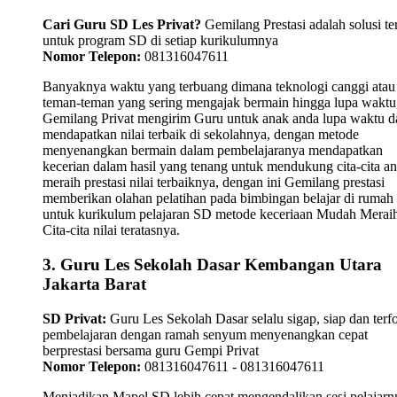
Cari Guru SD Les Privat?
Gemilang Prestasi adalah solusi te
untuk program SD di setiap kurikulumnya
Nomor Telepon:
081316047611
Banyaknya waktu yang terbuang dimana teknologi canggi atau
teman-teman yang sering mengajak bermain hingga lupa waktu,
Gemilang Privat mengirim Guru untuk anak anda lupa waktu 
mendapatkan nilai terbaik di sekolahnya, dengan metode
menyenangkan bermain dalam pembelajaranya mendapatkan
kecerian dalam hasil yang tenang untuk mendukung cita-cita a
meraih prestasi nilai terbaiknya, dengan ini Gemilang prestasi
memberikan olahan pelatihan pada bimbingan belajar di rumah
untuk kurikulum pelajaran SD metode keceriaan Mudah Merai
Cita-cita nilai teratasnya.
3. Guru Les Sekolah Dasar Kembangan Utara
Jakarta Barat
SD Privat:
Guru Les Sekolah Dasar selalu sigap, siap dan terf
pembelajaran dengan ramah senyum menyenangkan cepat
berprestasi bersama guru Gempi Privat
Nomor Telepon:
081316047611 - 081316047611
Menjadikan Mapel SD lebih cepat mengendalikan sesi pelajarn