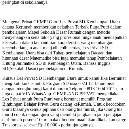
peringkat di sekolahanya.
Mengenal Privat GEMPI Guru Les Privat SD Kembangan Utara
datang Kerumah memberikan pelatihan Terbaik Putra/Putri dalam
pembelajaran Mapel Sekolah Dasar Rumah dengan metode
menyenangkan serta tutor yang profesional hinga anak mendapatkan
kecerahan dalam kemandirian karakteristik yang membangun
kecemberlangan anak menjadi lebih cerdas, Les Privat SD
Kembangan Utara bisa dari Tahap pembelajaran Bacaan dan
hitungan dasar Matematika bisa juga memulai tahap Pembelajaran
Hitung Jarimatika SD di Kembangan Utara, Bahasa Inggris
SD(Sekolah Dasar) pembelajaran di Rumah.
Kursus Les Privat SD Kembangan Utara untuk kamu Jika Berminat
mengikuti kursus untuk Program SD usia 6 s/d 12 Tahun bisa
dengan menghubungi kami dinomor Telpon : 0813 1604 7611 dan
juga dapat VIA WhatsApp. GEMILANG PRIVAT menyediakan
Les Privat untuk Putra Putri yang berminat memilih Program
Bimbingan Belajar Privat Guru datang keRumah, Untuk kecocokan
Guru biasanya semua pipihan dari orang tua murid, jika Orang tua
murid cocok dengan guru yang memiliki jangkauan jauh pengajar
dari rumah peserta 10km maka dimohon maaf akan dikenakan carge
Trnsportasi sebesar Rp.10.000,- perkunjungannya.