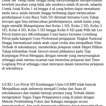
Dasar dar Tahap dasar hingga tahap menyenangkan mempermudah
keselurh jawaban yang tidak ada susahnya untuk di jawab, adapula
Untuk Anak Kelas 1 sd hingga 4 sd yang belum dapat memahami
tanda baca, tanda menulis hingga berhitung dapat melancarkan
pembelajaran Guru Baca Tulis SD dirumah bersama Guru Tahap
tercepat agar bisa melancarkan pembelajaranya, untuk kamu yang
ingin memilih Matapelajaran dari Kelas 1 SD, Kelas 2 SD, Kelas 3
SD, Kelas 4 SD, Kelas 5 SD hingga Kelas 6 SD pada Pilih lah Les
Privat terpercaya diKembangan Utara hanya bersama Gemilang
Privat pada kategori Guru Profesional pengajaran Tingkat Nasional
hingga International untuk anak cepat cerdas dan menjadikan Nilai
Terbaik di sekolahanya, memberikan pelajaran untuk Mapel Pilihan
Tahap kebutuhan Anak Siswa/i sesuai pilihannya pada Tiap
Kunjungan Privat Mengajar, dengan metode yang menyenangkan
sehingga anak merasa nyaman saat menerima pelajaran dari Tutor
Gegilang Privat sehingga cepat merespon dalam menerima pelajaran
di sekolahnya.
GURU Les Privat SD Kembangan Utara GEMPI telah banyak
Menjadikan anak indonesia menjadi Cerdas dan Juara di
sekolahannya dan mudah menuju prestasi yang Terbaik dalam
mengerjakan Tugas-Tugas Pelajarannya yang di jalani dengan
Metode Pembimbing Fokus dan Bahagia mengajar secara
menyenangkan, dan anak tersenyum sehingga dapat menyelesaikan