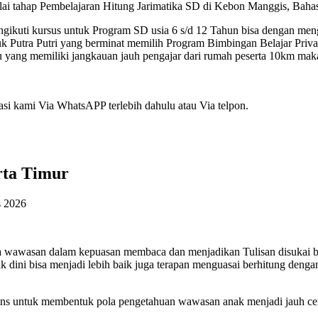
lai tahap Pembelajaran Hitung Jarimatika SD di Kebon Manggis, Baha
ikuti kursus untuk Program SD usia 6 s/d 12 Tahun bisa dengan men
tra Putri yang berminat memilih Program Bimbingan Belajar Priva
ru yang memiliki jangkauan jauh pengajar dari rumah peserta 10km ma
i kami Via WhatsAPP terlebih dahulu atau Via telpon.
rta Timur
s 2026
la wawasan dalam kepuasan membaca dan menjadikan Tulisan disukai 
jak dini bisa menjadi lebih baik juga terapan menguasai berhitung deng
s untuk membentuk pola pengetahuan wawasan anak menjadi jauh ceria