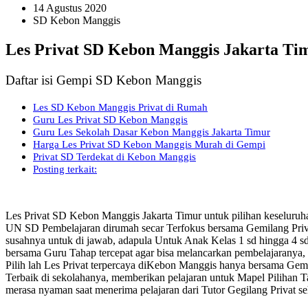
14 Agustus 2020
SD Kebon Manggis
Les Privat SD Kebon Manggis Jakarta Ti
Daftar isi Gempi SD Kebon Manggis
Les SD Kebon Manggis Privat di Rumah
Guru Les Privat SD Kebon Manggis
Guru Les Sekolah Dasar Kebon Manggis Jakarta Timur
Harga Les Privat SD Kebon Manggis Murah di Gempi
Privat SD Terdekat di Kebon Manggis
Posting terkait:
Les Privat SD Kebon Manggis Jakarta Timur untuk pilihan keseluru
UN SD Pembelajaran dirumah secar Terfokus bersama Gemilang Priv
susahnya untuk di jawab, adapula Untuk Anak Kelas 1 sd hingga 4 
bersama Guru Tahap tercepat agar bisa melancarkan pembelajaranya,
Pilih lah Les Privat terpercaya diKebon Manggis hanya bersama Gemil
Terbaik di sekolahanya, memberikan pelajaran untuk Mapel Pilihan
merasa nyaman saat menerima pelajaran dari Tutor Gegilang Privat s