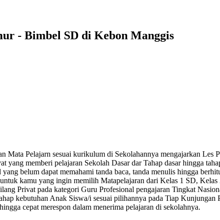
mur - Bimbel SD di Kebon Manggis
han Mata Pelajarn sesuai kurikulum di Sekolahannya mengajarkan Les
at yang memberi pelajaran Sekolah Dasar dar Tahap dasar hingga ta
sd yang belum dapat memahami tanda baca, tanda menulis hingga berhi
 untuk kamu yang ingin memilih Matapelajaran dari Kelas 1 SD, Kela
ang Privat pada kategori Guru Profesional pengajaran Tingkat Nasiona
 Tahap kebutuhan Anak Siswa/i sesuai pilihannya pada Tiap Kunjunga
ehingga cepat merespon dalam menerima pelajaran di sekolahnya.