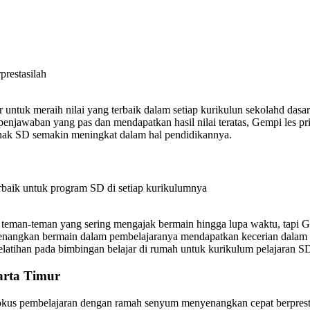
prestasilah
 untuk meraih nilai yang terbaik dalam setiap kurikulun sekolahd da
jawaban yang pas dan mendapatkan hasil nilai teratas, Gempi les pr
 anak SD semakin meningkat dalam hal pendidikannya.
erbaik untuk program SD di setiap kurikulumnya
 teman-teman yang sering mengajak bermain hingga lupa waktu, tapi 
nangkan bermain dalam pembelajaranya mendapatkan kecerian dalam has
latihan pada bimbingan belajar di rumah untuk kurikulum pelajaran SD
arta Timur
rfokus pembelajaran dengan ramah senyum menyenangkan cepat berprest