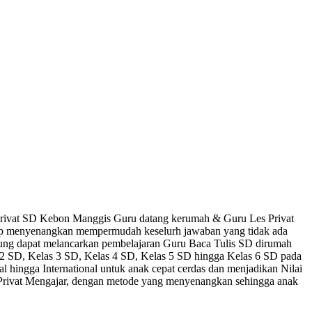
 Privat SD Kebon Manggis Guru datang kerumah & Guru Les Privat
hap menyenangkan mempermudah keselurh jawaban yang tidak ada
tung dapat melancarkan pembelajaran Guru Baca Tulis SD dirumah
s 2 SD, Kelas 3 SD, Kelas 4 SD, Kelas 5 SD hingga Kelas 6 SD pada
l hingga International untuk anak cepat cerdas dan menjadikan Nilai
n Privat Mengajar, dengan metode yang menyenangkan sehingga anak