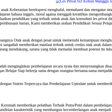
anak Keberanian berekspresi menghafal, memahami dan mengatur strate
lajaran bahasa inggris, moral agama menggali kreatifitas mengembangk
atkan pendidikan yang terbaik untuk anak dan konsultasi les privat
pembiasaan harian, Kami memberikan arahan Pendidikan Sesuai Pelaja
bangnya Otak anak dengan pesat untuk memenuhi kemampuan menghafal
sangatlah memberikan manfaat terbaik untuk cerdas otak anak dalam 
urang mendukung, sarana yang tidak memadai membuat potensi itu tid
dah menginginkan pembelajaran secara nyata dan menyenangkan disaa
 Belajar Siap bekerja sama dengan orangtua bersama-sama menjadika
n Sistem Terpercaya dan Pembelajaran Uptodate untuk memberikan P
Kerumah memberikan pelatihan Terbaik Putra/Putri dalam pembelaja
andirian karakteristik yang membangun kecemberlangan anak menjadi 