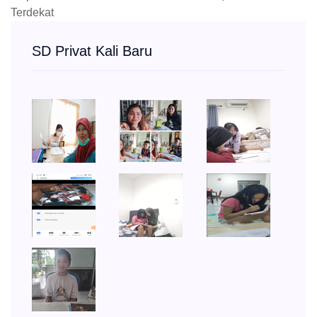
Tags:
SD Bekasi Bogor Depok Jakarta Tangerang
,
Privat
SD
,
Harga Les SD
,
Les Privat Sekolah Dasar Kali Baru
,
Les PRivat SD Kali Baru
,
Biaya Les Privat SD Kali Baru
,
Mapel SD International/nasional Kali Baru
,
Privat SD
Terdekat
SD Privat Kali Baru