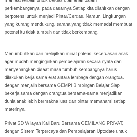
berkembangnya Otak anak dengan pesat untuk memenuhi
kemampuan menghafal dan memahami dengan baik. Untuk itu
pembelajaran les privat sd Kali Baru dirumah pada masa
pademi hingga masa kecerahan ini sangatlah memberikan
manfaat terbaik untuk cerdas otak anak dalam
perkembanganya. pada dasarnya Setiap kita dilahirkan dengan
berpotensi untuk menjadi Pintar/Cerdas. Namun, Lingkungan
yang kurang mendukung, sarana yang tidak memadai membuat
potensi itu tidak tumbuh dan tidak berkembang.
Menumbuhkan dan melejitkan minat potensi kecerdasan anak
agar mudah menginginkan pembelajaran secara nyata dan
menyenangkan disaat masa tumbuh kembangnya harus
dilakukan kerja sama erat antara lembaga dengan orangtua.
dengan menjalin bersama GEMPI Bimbingan Belajar Siap
bekerja sama dengan orangtua bersama-sama menjadikan
dunia anak lebih bermakna luas dan pintar memahami setiap