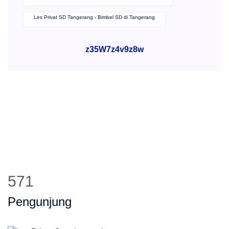
Les Privat SD Lemahmulya Karawang - Bimbel SD di Lemahmulya
Les Privat SD Bintara Bekasi - Bimbel SD di Bintara
Les Privat SD Kukusan Depok - Bimbel SD di Kukusan
Les Privat SD Tangerang - Bimbel SD di Tangerang
z35W7z4v9z8w