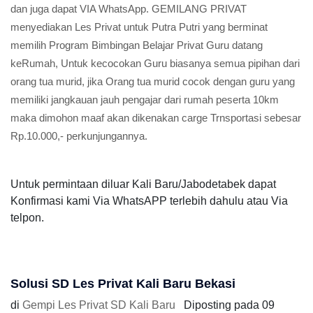
Kursus Les Privat SD Kali Baru untuk kamu Jika Berminat
mengikuti kursus untuk Program SD usia 6 s/d 12 Tahun bisa
dengan menghubungi kami dinomor Telpon : 0813 1604 7611
dan juga dapat VIA WhatsApp. GEMILANG PRIVAT
menyediakan Les Privat untuk Putra Putri yang berminat
memilih Program Bimbingan Belajar Privat Guru datang
keRumah, Untuk kecocokan Guru biasanya semua pipihan dari
orang tua murid, jika Orang tua murid cocok dengan guru yang
memiliki jangkauan jauh pengajar dari rumah peserta 10km
maka dimohon maaf akan dikenakan carge Trnsportasi sebesar
Rp.10.000,- perkunjungannya.
Untuk permintaan diluar Kali Baru/Jabodetabek dapat
Konfirmasi kami Via WhatsAPP terlebih dahulu atau Via
telpon.