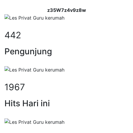
z35W7z4v9z8w
442
Pengunjung
1967
Hits Hari ini