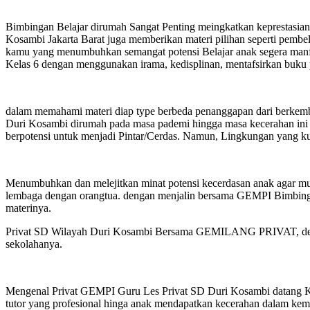
Bimbingan Belajar dirumah Sangat Penting meingkatkan keprestasian 
Kosambi Jakarta Barat juga memberikan materi pilihan seperti pembe
kamu yang menumbuhkan semangat potensi Belajar anak segera manfa
Kelas 6 dengan menggunakan irama, kedisplinan, mentafsirkan buku 
dalam memahami materi diap type berbeda penanggapan dari berkem
Duri Kosambi dirumah pada masa pademi hingga masa kecerahan ini s
berpotensi untuk menjadi Pintar/Cerdas. Namun, Lingkungan yang k
Menumbuhkan dan melejitkan minat potensi kecerdasan anak agar mu
lembaga dengan orangtua. dengan menjalin bersama GEMPI Bimbingan
materinya.
Privat SD Wilayah Duri Kosambi Bersama GEMILANG PRIVAT, dengan
sekolahanya.
Mengenal Privat GEMPI Guru Les Privat SD Duri Kosambi datang K
tutor yang profesional hinga anak mendapatkan kecerahan dalam kem