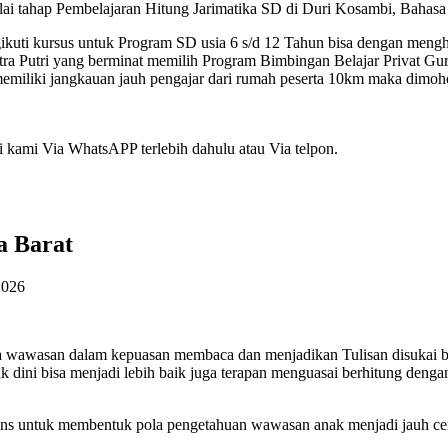
lai tahap Pembelajaran Hitung Jarimatika SD di Duri Kosambi, Bahasa
kuti kursus untuk Program SD usia 6 s/d 12 Tahun bisa dengan meng
utri yang berminat memilih Program Bimbingan Belajar Privat Gur
memiliki jangkauan jauh pengajar dari rumah peserta 10km maka dimoh
 kami Via WhatsAPP terlebih dahulu atau Via telpon.
a Barat
2026
la wawasan dalam kepuasan membaca dan menjadikan Tulisan disukai 
jak dini bisa menjadi lebih baik juga terapan menguasai berhitung deng
s untuk membentuk pola pengetahuan wawasan anak menjadi jauh ceria