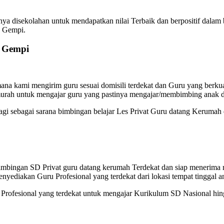
ya disekolahan untuk mendapatkan nilai Terbaik dan berpositif dalam
a Gempi.
i Gempi
na kami mengirim guru sesuai domisili terdekat dan Guru yang berkual
murah untuk mengajar guru yang pastinya mengajar/membimbing anak d
lagi sebagai sarana bimbingan belajar Les Privat Guru datang Kerumah
Bimbingan SD Privat guru datang kerumah Terdekat dan siap menerim
enyediakan Guru Profesional yang terdekat dari lokasi tempat tinggal a
ofesional yang terdekat untuk mengajar Kurikulum SD Nasional hingg