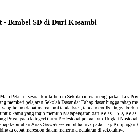
t - Bimbel SD di Duri Kosambi
an Mata Pelajarn sesuai kurikulum di Sekolahannya mengajarkan Les 
yang memberi pelajaran Sekolah Dasar dar Tahap dasar hingga tahap 
sd yang belum dapat memahami tanda baca, tanda menulis hingga berhi
 untuk kamu yang ingin memilih Matapelajaran dari Kelas 1 SD, Kela
ng Privat pada kategori Guru Profesional pengajaran Tingkat Nasional 
 Tahap kebutuhan Anak Siswa/i sesuai pilihannya pada Tiap Kunjunga
ehingga cepat merespon dalam menerima pelajaran di sekolahnya.