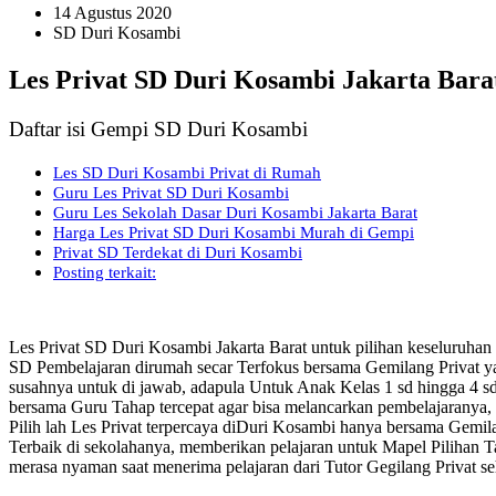
14 Agustus 2020
SD Duri Kosambi
Les Privat SD Duri Kosambi Jakarta Bara
Daftar isi Gempi SD Duri Kosambi
Les SD Duri Kosambi Privat di Rumah
Guru Les Privat SD Duri Kosambi
Guru Les Sekolah Dasar Duri Kosambi Jakarta Barat
Harga Les Privat SD Duri Kosambi Murah di Gempi
Privat SD Terdekat di Duri Kosambi
Posting terkait:
Les Privat SD Duri Kosambi Jakarta Barat untuk pilihan keseluruh
SD Pembelajaran dirumah secar Terfokus bersama Gemilang Privat 
susahnya untuk di jawab, adapula Untuk Anak Kelas 1 sd hingga 4 
bersama Guru Tahap tercepat agar bisa melancarkan pembelajaranya,
Pilih lah Les Privat terpercaya diDuri Kosambi hanya bersama Gemila
Terbaik di sekolahanya, memberikan pelajaran untuk Mapel Pilihan
merasa nyaman saat menerima pelajaran dari Tutor Gegilang Privat s