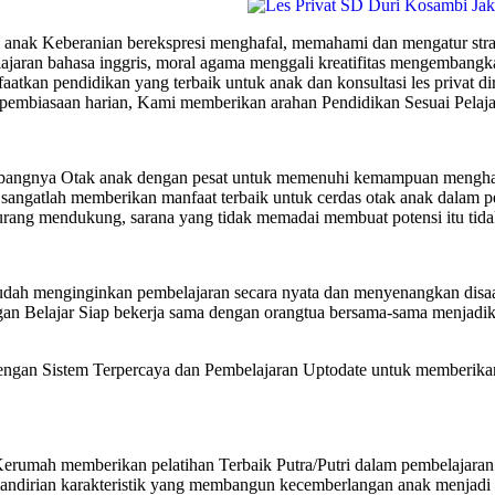
anak Keberanian berekspresi menghafal, memahami dan mengatur strateg
lajaran bahasa inggris, moral agama menggali kreatifitas mengembangk
atkan pendidikan yang terbaik untuk anak dan konsultasi les privat
pembiasaan harian, Kami memberikan arahan Pendidikan Sesuai Pelaja
bangnya Otak anak dengan pesat untuk memenuhi kemampuan menghafal
angatlah memberikan manfaat terbaik untuk cerdas otak anak dalam pe
urang mendukung, sarana yang tidak memadai membuat potensi itu tid
dah menginginkan pembelajaran secara nyata dan menyenangkan disaa
 Belajar Siap bekerja sama dengan orangtua bersama-sama menjadika
 Sistem Terpercaya dan Pembelajaran Uptodate untuk memberikan Pr
erumah memberikan pelatihan Terbaik Putra/Putri dalam pembelajar
andirian karakteristik yang membangun kecemberlangan anak menjadi l