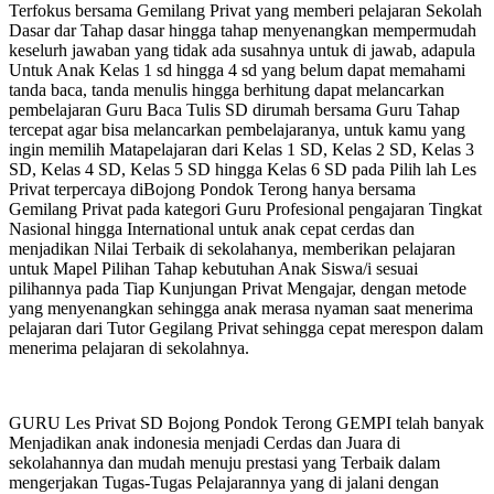
Terfokus bersama Gemilang Privat yang memberi pelajaran Sekolah
Dasar dar Tahap dasar hingga tahap menyenangkan mempermudah
keselurh jawaban yang tidak ada susahnya untuk di jawab, adapula
Untuk Anak Kelas 1 sd hingga 4 sd yang belum dapat memahami
tanda baca, tanda menulis hingga berhitung dapat melancarkan
pembelajaran Guru Baca Tulis SD dirumah bersama Guru Tahap
tercepat agar bisa melancarkan pembelajaranya, untuk kamu yang
ingin memilih Matapelajaran dari Kelas 1 SD, Kelas 2 SD, Kelas 3
SD, Kelas 4 SD, Kelas 5 SD hingga Kelas 6 SD pada Pilih lah Les
Privat terpercaya diBojong Pondok Terong hanya bersama
Gemilang Privat pada kategori Guru Profesional pengajaran Tingkat
Nasional hingga International untuk anak cepat cerdas dan
menjadikan Nilai Terbaik di sekolahanya, memberikan pelajaran
untuk Mapel Pilihan Tahap kebutuhan Anak Siswa/i sesuai
pilihannya pada Tiap Kunjungan Privat Mengajar, dengan metode
yang menyenangkan sehingga anak merasa nyaman saat menerima
pelajaran dari Tutor Gegilang Privat sehingga cepat merespon dalam
menerima pelajaran di sekolahnya.
GURU Les Privat SD Bojong Pondok Terong GEMPI telah banyak
Menjadikan anak indonesia menjadi Cerdas dan Juara di
sekolahannya dan mudah menuju prestasi yang Terbaik dalam
mengerjakan Tugas-Tugas Pelajarannya yang di jalani dengan