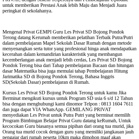
untuk memberikan Prestasi Anak lebih Maju dan Menjadi Juara
peringkat di sekolahanya.
Mengenal Privat GEMPI Guru Les Privat SD Bojong Pondok
Terong datang Kerumah memberikan pelatihan Terbaik Putra/Putri
dalam pembelajaran Mapel Sekolah Dasar Rumah dengan metode
menyenangkan serta tutor yang profesional hinga anak mendapatkan
kecerahan dalam kemandirian karakteristik yang membangun
kecemberlangan anak menjadi lebih cerdas, Les Privat SD Bojong
Pondok Terong bisa dari Tahap pembelajaran Bacaan dan hitungan
dasar Matematika bisa juga memulai tahap Pembelajaran Hitung
Jarimatika SD di Bojong Pondok Terong, Bahasa Inggris
SD(Sekolah Dasar) pembelajaran di Rumah.
Kursus Les Privat SD Bojong Pondok Terong untuk kamu Jika
Berminat mengikuti kursus untuk Program SD usia 6 s/d 12 Tahun
bisa dengan menghubungi kami dinomor Telpon : 0813 1604 7611
dan juga dapat VIA WhatsApp. GEMILANG PRIVAT
menyediakan Les Privat untuk Putra Putri yang berminat memilih
Program Bimbingan Belajar Privat Guru datang keRumah, Untuk
kecocokan Guru biasanya semua pipihan dari orang tua murid, jika
Orang tua murid cocok dengan guru yang memiliki jangkauan jauh
pengajar dari rumah peserta 10km maka dimohon maaf akan