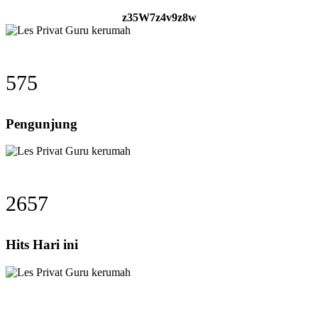
z35W7z4v9z8w
575
Pengunjung
2657
Hits Hari ini