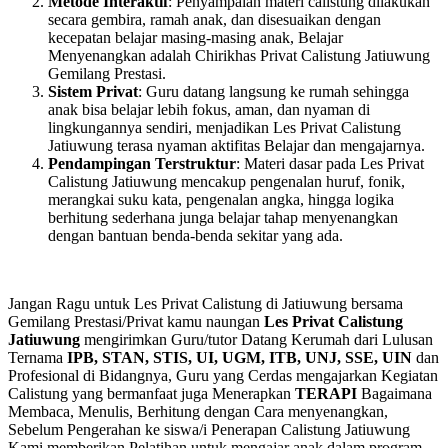
Metode Interaktif
: Penyampaian materi calistung dilakukan
secara gembira, ramah anak, dan disesuaikan dengan
kecepatan belajar masing-masing anak, Belajar
Menyenangkan adalah Chirikhas Privat Calistung Jatiuwung
Gemilang Prestasi.
Sistem Privat
: Guru datang langsung ke rumah sehingga
anak bisa belajar lebih fokus, aman, dan nyaman di
lingkungannya sendiri, menjadikan Les Privat Calistung
Jatiuwung terasa nyaman aktifitas Belajar dan mengajarnya.
Pendampingan Terstruktur
: Materi dasar pada Les Privat
Calistung Jatiuwung mencakup pengenalan huruf, fonik,
merangkai suku kata, pengenalan angka, hingga logika
berhitung sederhana junga belajar tahap menyenangkan
dengan bantuan benda-benda sekitar yang ada.
Jangan Ragu untuk Les Privat Calistung di Jatiuwung bersama
Gemilang Prestasi/Privat kamu naungan
Les Privat Calistung
Jatiuwung
mengirimkan Guru/tutor Datang Kerumah dari Lulusan
Ternama
IPB, STAN, STIS, UI, UGM, ITB, UNJ, SSE, UIN
dan
Profesional di Bidangnya, Guru yang Cerdas mengajarkan Kegiatan
Calistung yang bermanfaat juga Menerapkan
TERAPI
Bagaimana
Membaca, Menulis, Berhitung dengan Cara menyenangkan,
Sebelum Pengerahan ke siswa/i Penerapan Calistung Jatiuwung
Kami memberikan Pelatihan untuk mengajar anak dalam program