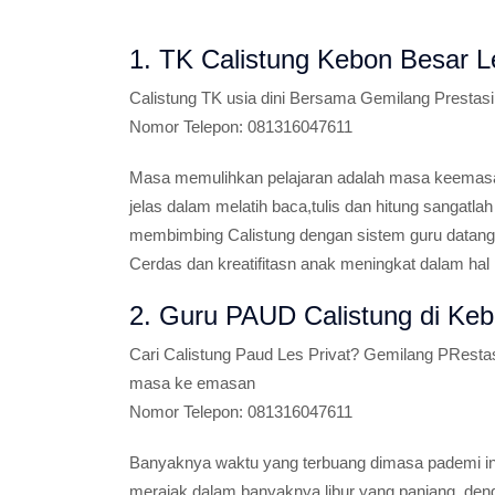
1. TK Calistung Kebon Besar L
Calistung TK usia dini
Bersama Gemilang Prestasi R
Nomor Telepon:
081316047611
Masa memulihkan pelajaran adalah masa keemasa
jelas dalam melatih baca,tulis dan hitung sangatlah
membimbing Calistung dengan sistem guru datang 
Cerdas dan kreatifitasn anak meningkat dalam hal 
2. Guru PAUD Calistung di Ke
Cari Calistung Paud Les Privat?
Gemilang PRestasi
masa ke emasan
Nomor Telepon:
081316047611
Banyaknya waktu yang terbuang dimasa pademi in
merajak dalam banyaknya libur yang panjang, deng