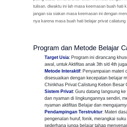
tulisan. diwaktu ini lah masa keemasan buah hati 
jangan sia siakan masa keemasan ini dengan mend
nya karena masa buah hati belajar privat caliatun
Program dan Metode Belajar C
Target Usia
: Program ini dirancang kh
awal, untuk Aktifitas anak 3th s/d 4th ju
Metode Interaktif
: Penyampaian materi c
disesuaikan dengan kecepatan belajar 
Chirikhas Privat Calistung Kebon Besar 
Sistem Privat
: Guru datang langsung ke 
dan nyaman di lingkungannya sendiri, me
nyaman aktifitas Belajar dan mengajarny
Pendampingan Terstruktur
: Materi da
pengenalan huruf, fonik, merangkai suku
sederhana junga belajar tahap menyena