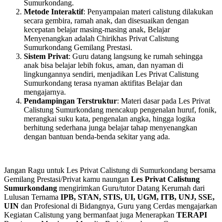
Sumurkondang.
Metode Interaktif
: Penyampaian materi calistung dilakukan
secara gembira, ramah anak, dan disesuaikan dengan
kecepatan belajar masing-masing anak, Belajar
Menyenangkan adalah Chirikhas Privat Calistung
Sumurkondang Gemilang Prestasi.
Sistem Privat
: Guru datang langsung ke rumah sehingga
anak bisa belajar lebih fokus, aman, dan nyaman di
lingkungannya sendiri, menjadikan Les Privat Calistung
Sumurkondang terasa nyaman aktifitas Belajar dan
mengajarnya.
Pendampingan Terstruktur
: Materi dasar pada Les Privat
Calistung Sumurkondang mencakup pengenalan huruf, fonik,
merangkai suku kata, pengenalan angka, hingga logika
berhitung sederhana junga belajar tahap menyenangkan
dengan bantuan benda-benda sekitar yang ada.
Jangan Ragu untuk Les Privat Calistung di Sumurkondang bersama
Gemilang Prestasi/Privat kamu naungan
Les Privat Calistung
Sumurkondang
mengirimkan Guru/tutor Datang Kerumah dari
Lulusan Ternama
IPB, STAN, STIS, UI, UGM, ITB, UNJ, SSE,
UIN
dan Profesional di Bidangnya, Guru yang Cerdas mengajarkan
Kegiatan Calistung yang bermanfaat juga Menerapkan
TERAPI