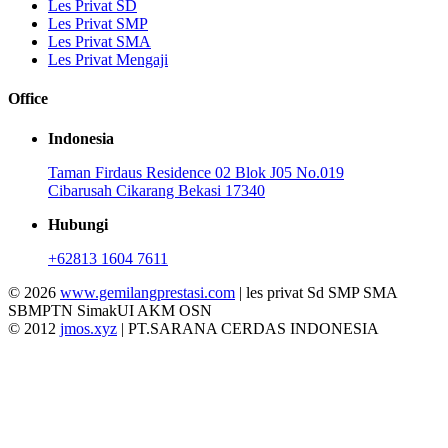
Les Privat SD
Les Privat SMP
Les Privat SMA
Les Privat Mengaji
Office
Indonesia
Taman Firdaus Residence 02 Blok J05 No.019
Cibarusah Cikarang Bekasi 17340
Hubungi
+62813 1604 7611
© 2026
www.gemilangprestasi.com
| les privat Sd SMP SMA
SBMPTN SimakUI AKM OSN
© 2012
jmos.xyz
| PT.SARANA CERDAS INDONESIA