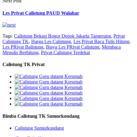
Next Post
Les Privat Calistung PAUD Walahar
Tags:
Calistung Bekasi Bogor Depok Jakarta Tangerang
,
Privat
Calistung TK
,
Harga Les Calistung
,
Les Privat Baca Tulis Hitung
,
Les PRivat Balistung
,
Biaya Les PRivat Calistung
,
Membaca
Menulis Berhitung
,
Privat Calistung Terdekat
Calistung TK Privat
Bimba Calistung TK Sumurkondang
Calistung Sumurkondang