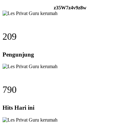
z35W7z4v9z8w
209
Pengunjung
790
Hits Hari ini