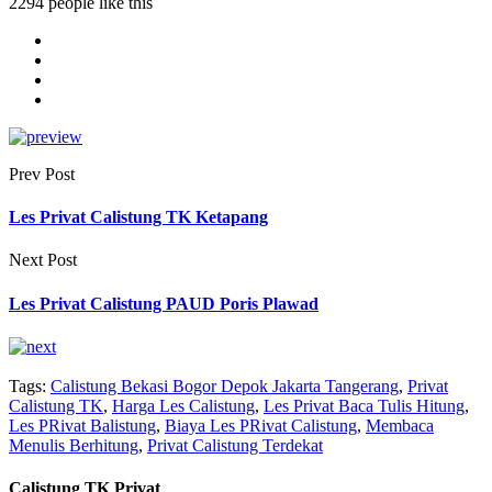
2294 people like this
Prev Post
Les Privat Calistung TK Ketapang
Next Post
Les Privat Calistung PAUD Poris Plawad
Tags:
Calistung Bekasi Bogor Depok Jakarta Tangerang
,
Privat
Calistung TK
,
Harga Les Calistung
,
Les Privat Baca Tulis Hitung
,
Les PRivat Balistung
,
Biaya Les PRivat Calistung
,
Membaca
Menulis Berhitung
,
Privat Calistung Terdekat
Calistung TK Privat