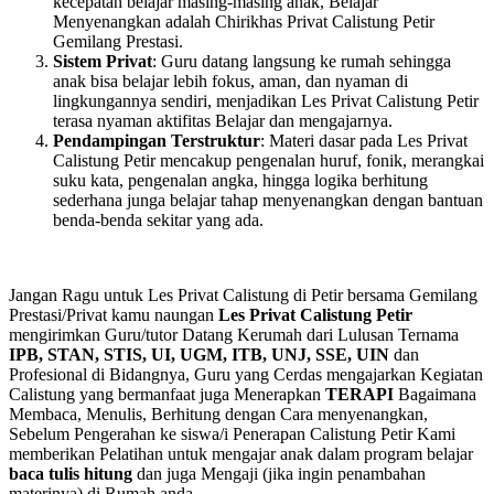
kecepatan belajar masing-masing anak, Belajar
Menyenangkan adalah Chirikhas Privat Calistung Petir
Gemilang Prestasi.
Sistem Privat
: Guru datang langsung ke rumah sehingga
anak bisa belajar lebih fokus, aman, dan nyaman di
lingkungannya sendiri, menjadikan Les Privat Calistung Petir
terasa nyaman aktifitas Belajar dan mengajarnya.
Pendampingan Terstruktur
: Materi dasar pada Les Privat
Calistung Petir mencakup pengenalan huruf, fonik, merangkai
suku kata, pengenalan angka, hingga logika berhitung
sederhana junga belajar tahap menyenangkan dengan bantuan
benda-benda sekitar yang ada.
Jangan Ragu untuk Les Privat Calistung di Petir bersama Gemilang
Prestasi/Privat kamu naungan
Les Privat Calistung Petir
mengirimkan Guru/tutor Datang Kerumah dari Lulusan Ternama
IPB, STAN, STIS, UI, UGM, ITB, UNJ, SSE, UIN
dan
Profesional di Bidangnya, Guru yang Cerdas mengajarkan Kegiatan
Calistung yang bermanfaat juga Menerapkan
TERAPI
Bagaimana
Membaca, Menulis, Berhitung dengan Cara menyenangkan,
Sebelum Pengerahan ke siswa/i Penerapan Calistung Petir Kami
memberikan Pelatihan untuk mengajar anak dalam program belajar
baca tulis hitung
dan juga Mengaji (jika ingin penambahan
materinya) di Rumah anda.