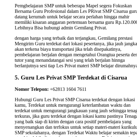
Pemgbelajaran SMP untuk beberapa Mapel segera Fokuskan
Bersama Guru Profesional dalam Les PRivat SMP Cisarua gur
datang kerumah untuk belajar secara perlahan hingga mahir
memiliki kisaran anggaran pertemuan bersama guru Rp.120.00
Lebihnya Bisa hubungi admin Gemilang Privat.
dengan harga yang terbaik dan terjangkau, Gemilang prestasi
Mengirim Guru terdekat dari lokasi pesertanya, jika jauh jangk
akan terkena biaya transportasi jika telah disepakatinya,
pembelajaran berjalan dengan mengetahui Orangtua peserta de
tutor yang menandatangai sesi yang telah berjalan hinnga
berlanjutnya sesi tiap Les Privat materi SMP belajar dirumahnya
5. Guru Les Privat SMP Terdekat di Cisarua
Nomor Telepon:
+62813 1604 7611
Hubungi Guru Les Privat SMP Cisarua terdekat dengan lokasi
kamu, Terdekat untuk mengurangi keterlambatan waktu dan
terdekat untuk mengurangi jangkauan yang jauh sehingga tena
terkuras, jika guru terdekat dengan lokasi kamu pastinya Tenag
yang baik siap di kirim dengan cara positif pembelajara yang
menyenangkan dan terfokus untuk setiap materi-materi kuriku
SMP sekolahanya, dengan Terdekat Waktu belajar semakin tep