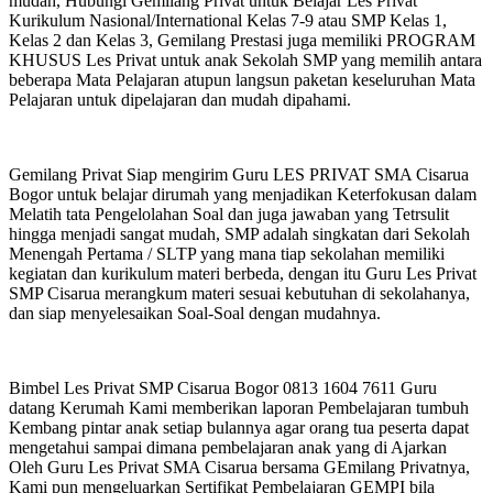
mudah, Hubungi Gemilang Privat untuk Belajar Les Privat
Kurikulum Nasional/International Kelas 7-9 atau SMP Kelas 1,
Kelas 2 dan Kelas 3, Gemilang Prestasi juga memiliki PROGRAM
KHUSUS Les Privat untuk anak Sekolah SMP yang memilih antara
beberapa Mata Pelajaran atupun langsun paketan keseluruhan Mata
Pelajaran untuk dipelajaran dan mudah dipahami.
Gemilang Privat Siap mengirim Guru LES PRIVAT SMA Cisarua
Bogor untuk belajar dirumah yang menjadikan Keterfokusan dalam
Melatih tata Pengelolahan Soal dan juga jawaban yang Tetrsulit
hingga menjadi sangat mudah, SMP adalah singkatan dari Sekolah
Menengah Pertama / SLTP yang mana tiap sekolahan memiliki
kegiatan dan kurikulum materi berbeda, dengan itu Guru Les Privat
SMP Cisarua merangkum materi sesuai kebutuhan di sekolahanya,
dan siap menyelesaikan Soal-Soal dengan mudahnya.
Bimbel Les Privat SMP Cisarua Bogor 0813 1604 7611 Guru
datang Kerumah Kami memberikan laporan Pembelajaran tumbuh
Kembang pintar anak setiap bulannya agar orang tua peserta dapat
mengetahui sampai dimana pembelajaran anak yang di Ajarkan
Oleh Guru Les Privat SMA Cisarua bersama GEmilang Privatnya,
Kami pun mengeluarkan Sertifikat Pembelajaran GEMPI bila