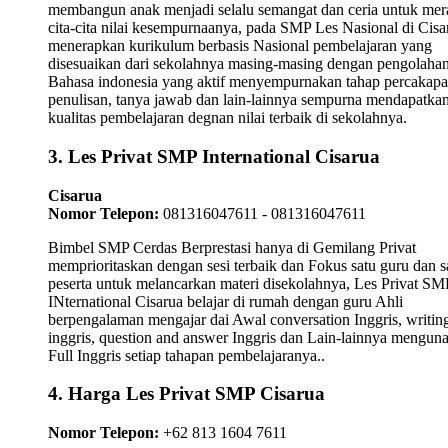
membangun anak menjadi selalu semangat dan ceria untuk mer
cita-cita nilai kesempurnaanya, pada SMP Les Nasional di Cisa
menerapkan kurikulum berbasis Nasional pembelajaran yang
disesuaikan dari sekolahnya masing-masing dengan pengolaha
Bahasa indonesia yang aktif menyempurnakan tahap percakapa
penulisan, tanya jawab dan lain-lainnya sempurna mendapatka
kualitas pembelajaran degnan nilai terbaik di sekolahnya.
3. Les Privat SMP International Cisarua
Cisarua
Nomor Telepon:
081316047611 - 081316047611
Bimbel SMP Cerdas Berprestasi hanya di Gemilang Privat
memprioritaskan dengan sesi terbaik dan Fokus satu guru dan s
peserta untuk melancarkan materi disekolahnya, Les Privat SM
INternational Cisarua belajar di rumah dengan guru Ahli
berpengalaman mengajar dai Awal conversation Inggris, writin
inggris, question and answer Inggris dan Lain-lainnya mengun
Full Inggris setiap tahapan pembelajaranya..
4. Harga Les Privat SMP Cisarua
Nomor Telepon:
+62 813 1604 7611