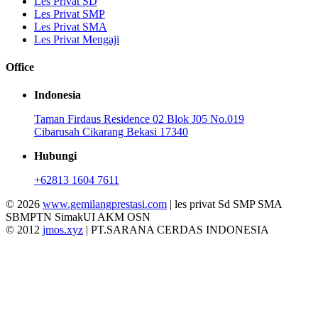
Les Privat SD
Les Privat SMP
Les Privat SMA
Les Privat Mengaji
Office
Indonesia
Taman Firdaus Residence 02 Blok J05 No.019
Cibarusah Cikarang Bekasi 17340
Hubungi
+62813 1604 7611
© 2026
www.gemilangprestasi.com
| les privat Sd SMP SMA
SBMPTN SimakUI AKM OSN
© 2012
jmos.xyz
| PT.SARANA CERDAS INDONESIA