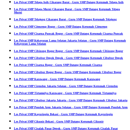
Les Privat SMP Telaga Asih Cikarang Barat - Guru SMP Datang Kerumah Telaga Asih
Les Privat SMP Telaga Murni Cikarang Barat - Guru SMP Datang Kerumah Telaga
Murni
Les Privat SMP Telajung Cikarang Barat - Guru SMP Datang Kerumah Telajung
Les Privat SMP Citeureup Bogor - Guru SMP Datang Kerumah Citeureup
Les Privat SMP Cisarua Puncak Bogor - Guru SMP Datang Kerumah Cisarua Puncak
Les Privat SMP Kebayoran Lama Selatan Jakarta Selatan - Guru SMP Datang Kerumah
Kebayoran Lama Selatan
Les Privat SMP Cibinong Bogor Bogor - Guru SMP Datang Kerumah Cibinong Bogor
Les Privat SMP Cibubur Depok Depok - Guru SMP Datang Kerumah Cibubur Depok
Les Privat SMP Cisarua Bogor - Guru SMP Datang Kerumah Cisarua
Les Privat SMP Cibubur Bogor Bogor - Guru SMP Datang Kerumah Cibubur Bogor
Les Privat SMP Karawang - Guru SMP Datang Kerumah Karawang
Les Privat SMP Cirendeu Jakarta Selatan - Guru SMP Datang Kerumah Cirendeu
Les Privat SMP Tirtamulya Karawang - Guru SMP Datang Kerumah Tirtamulya
Les Privat SMP Cibubur Jakarta Jakarta - Guru SMP Datang Kerumah Cibubur Jakarta
Les Privat SMP Pondok Aren Jakarta Selatan - Guru SMP Datang Kerumah Pondok Aren
Les Privat SMP Kayuringin Bekasi - Guru SMP Datang Kerumah Kayuringin
Les Privat SMP Cikunir Bekasi - Guru SMP Datang Kerumah Cikunir
Les Privat SMP Cisalak Pasar Depok - Guru SMP Datang Kerumah Cisalak Pasar