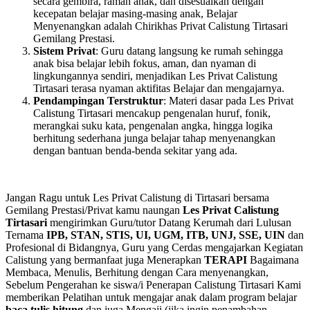
secara gembira, ramah anak, dan disesuaikan dengan
kecepatan belajar masing-masing anak, Belajar
Menyenangkan adalah Chirikhas Privat Calistung Tirtasari
Gemilang Prestasi.
Sistem Privat
: Guru datang langsung ke rumah sehingga
anak bisa belajar lebih fokus, aman, dan nyaman di
lingkungannya sendiri, menjadikan Les Privat Calistung
Tirtasari terasa nyaman aktifitas Belajar dan mengajarnya.
Pendampingan Terstruktur
: Materi dasar pada Les Privat
Calistung Tirtasari mencakup pengenalan huruf, fonik,
merangkai suku kata, pengenalan angka, hingga logika
berhitung sederhana junga belajar tahap menyenangkan
dengan bantuan benda-benda sekitar yang ada.
Jangan Ragu untuk Les Privat Calistung di Tirtasari bersama
Gemilang Prestasi/Privat kamu naungan
Les Privat Calistung
Tirtasari
mengirimkan Guru/tutor Datang Kerumah dari Lulusan
Ternama
IPB, STAN, STIS, UI, UGM, ITB, UNJ, SSE, UIN
dan
Profesional di Bidangnya, Guru yang Cerdas mengajarkan Kegiatan
Calistung yang bermanfaat juga Menerapkan
TERAPI
Bagaimana
Membaca, Menulis, Berhitung dengan Cara menyenangkan,
Sebelum Pengerahan ke siswa/i Penerapan Calistung Tirtasari Kami
memberikan Pelatihan untuk mengajar anak dalam program belajar
baca tulis hitung
dan juga Mengaji (jika ingin penambahan